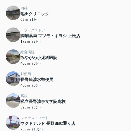
内科
池田クリニック
62ｍ（1分）
ドラッグストア
調剤薬局 マツモトキヨシ 上松店
172ｍ（3分）
総合病院
みやがわ小児科医院
406ｍ（6分）
郵便局
長野箱清水郵便局
460ｍ（6分）
高校
私立長野清泉女学院高校
598ｍ（8分）
ファーストフード
マクドナルド 長野SBC通り店
730ｍ（10分）