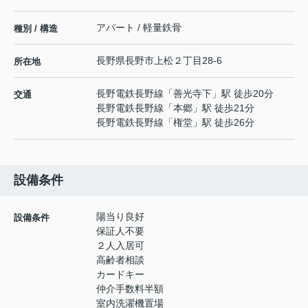
アパート / 軽量鉄骨
種別 / 構造
長野県
長野市
上松
２丁目28-6
所在地
長野電鉄長野線
「
善光寺下
」駅 徒歩20分
交通
長野電鉄長野線
「
本郷
」駅 徒歩21分
長野電鉄長野線
「
権堂
」駅 徒歩26分
設備条件
陽当り良好
設備条件
保証人不要
２人入居可
高齢者相談
カードキー
仲介手数料半額
室内洗濯機置場