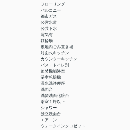
フローリング
バルコニー
都市ガス
公営水道
公共下水
電気有
駐輪場
敷地内ごみ置き場
対面式キッチン
カウンターキッチン
バス・トイレ別
追焚機能浴室
浴室乾燥機
温水洗浄便座
洗面台
洗髪洗面化粧台
浴室１坪以上
シャワー
独立洗面台
エアコン
ウォークインクロゼット