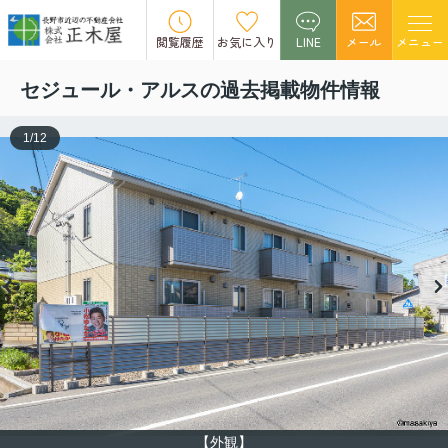
この物件の募集は終了しました。
閲覧履歴
お気に入り
LINE
メール
メニュー
セジュール・アルスの過去掲載物件情報
1
/
12
【外観】