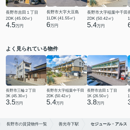
長野市大字大豆島
長野市吉田１丁目
長野市大字稲葉中千田
1LDK (41.55㎡)
2DK (45.00㎡)
1
2DK (50.42㎡)
6
4.5
5.4
万円
万円
万円
よく見られている物件
長野市三輪２丁目
長野市大字稲葉中千田
長野市吉田１丁目
3K (45.30㎡)
2DK (50.42㎡)
1K (26.50㎡)
1
3.5
5.4
3.8
万円
万円
万円
長野市の賃貸物件一覧
善光寺下駅
セジュール・アルス