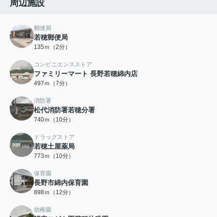
周辺施設
郵便局
若穂郵便局
135ｍ（2分）
コンビニエンスストア
ファミリーマート 長野若穂綿内店
497ｍ（7分）
消防署
松代消防署若穂分署
740ｍ（10分）
ドラッグストア
若穂土屋薬局
773ｍ（10分）
保育園
長野市綿内保育園
898ｍ（12分）
幼稚園