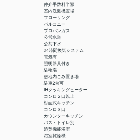
仲介手数料半額
室内洗濯機置場
フローリング
バルコニー
プロパンガス
公営水道
公共下水
24時間換気システム
電気有
照明器具付き
駐輪場
敷地内ごみ置き場
駐車2台可
IHクッキングヒーター
コンロ２口以上
対面式キッチン
コンロ３口
カウンターキッチン
バス・トイレ別
追焚機能浴室
浴室乾燥機