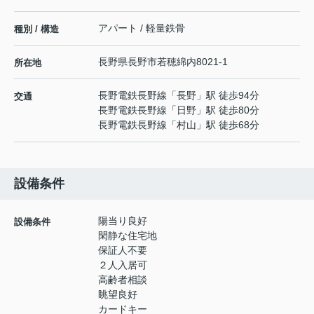
アパート / 軽量鉄骨
種別 / 構造
長野県
長野市
若穂綿内
8021-1
所在地
長野電鉄長野線
「
長野
」駅 徒歩94分
交通
長野電鉄長野線
「
日野
」駅 徒歩80分
長野電鉄長野線
「
村山
」駅 徒歩68分
設備条件
陽当り良好
設備条件
閑静な住宅地
保証人不要
２人入居可
高齢者相談
眺望良好
カードキー