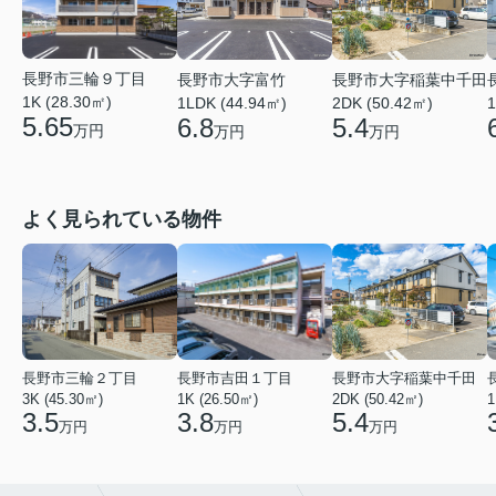
長野市三輪９丁目
長野市大字富竹
長野市大字稲葉中千田
1K (28.30㎡)
1
1LDK (44.94㎡)
2DK (50.42㎡)
5.65
6.8
5.4
万円
万円
万円
よく見られている物件
長野市三輪２丁目
長野市吉田１丁目
長野市大字稲葉中千田
3K (45.30㎡)
1K (26.50㎡)
2DK (50.42㎡)
1
3.5
3.8
5.4
万円
万円
万円