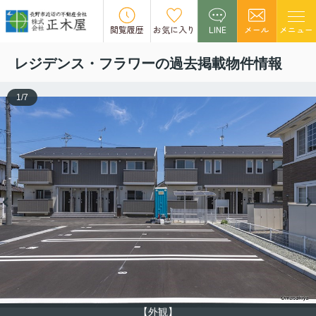
この物件の募集は終了しました。
閲覧履歴
お気に入り
LINE
メール
メニュー
レジデンス・フラワーの過去掲載物件情報
1
/
7
【外観】