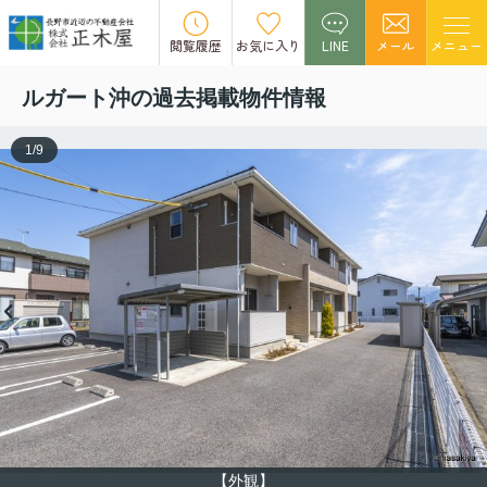
この物件の募集は終了しました。
閲覧履歴
お気に入り
LINE
メール
メニュー
ルガート沖の過去掲載物件情報
1
/
9
【外観】