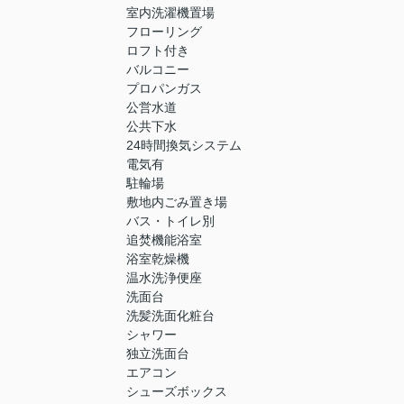
室内洗濯機置場
フローリング
ロフト付き
バルコニー
プロパンガス
公営水道
公共下水
24時間換気システム
電気有
駐輪場
敷地内ごみ置き場
バス・トイレ別
追焚機能浴室
浴室乾燥機
温水洗浄便座
洗面台
洗髪洗面化粧台
シャワー
独立洗面台
エアコン
シューズボックス