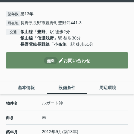
築13年
築年数
長野県長野市豊野町豊野沖441-3
所在地
飯山線
「
豊野
」駅 徒歩2分
交通
飯山線
「
信濃浅野
」駅 徒歩30分
長野電鉄長野線
「
小布施
」駅 徒歩51分
お問い合わせ
無料
基本情報
設備条件
周辺環境
ルガート沖
物件名
南
向き
2012年9月(築13年)
築年月