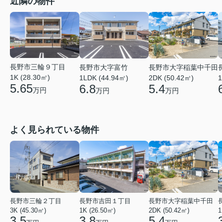
近隣の物件
長野市三輪９丁目
長野市大字富竹
長野市大字稲葉中千田
1K (28.30㎡)
1
1LDK (44.94㎡)
2DK (50.42㎡)
5.65
6.8
5.4
万円
万円
万円
よく見られている物件
長野市三輪２丁目
長野市吉田１丁目
長野市大字稲葉中千田
3K (45.30㎡)
1K (26.50㎡)
2DK (50.42㎡)
1
3.5
3.8
5.4