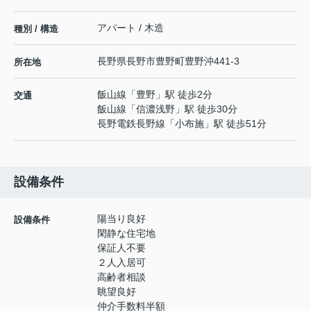
アパート / 木造
種別 / 構造
長野県
長野市
豊野町豊野
沖441-3
所在地
飯山線
「
豊野
」駅 徒歩2分
交通
飯山線
「
信濃浅野
」駅 徒歩30分
長野電鉄長野線
「
小布施
」駅 徒歩51分
設備条件
陽当り良好
設備条件
閑静な住宅地
保証人不要
２人入居可
高齢者相談
眺望良好
仲介手数料半額