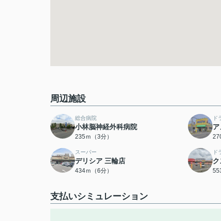
周辺施設
総合病院
ド
小林脳神経外科病院
ア
235ｍ（3分）
2
スーパー
ド
デリシア 三輪店
ク
434ｍ（6分）
5
支払いシミュレーション