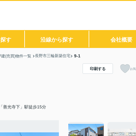
ら探す
沿線から探す
会社概要
長野市三輪新築住宅
9-1
建(売買)物件一覧
印刷する
お気
「善光寺下」駅徒歩15分