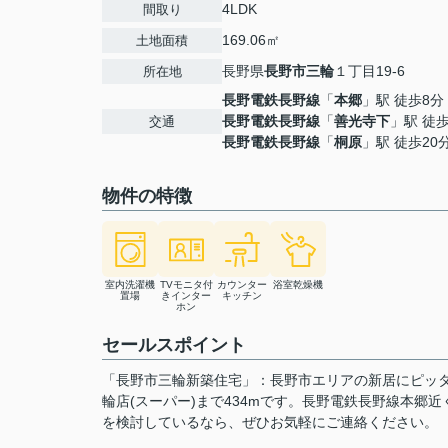
4LDK
間取り
169.06㎡
土地面積
長野県
長野市
三輪
１丁目19-6
所在地
長野電鉄長野線
「
本郷
」駅 徒歩8分
長野電鉄長野線
「
善光寺下
」駅 徒歩
交通
長野電鉄長野線
「
桐原
」駅 徒歩20
物件の特徴
室内洗濯機
TVモニタ付
カウンター
浴室乾燥機
置場
きインター
キッチン
ホン
セールスポイント
「長野市三輪新築住宅」：長野市エリアの新居にピッタ
輪店(スーパー)まで434mです。長野電鉄長野線本
を検討しているなら、ぜひお気軽にご連絡ください。