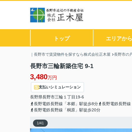
トップ
エリアか
｜長野市で賃貸物件を探すなら株式会社正木屋
長野市の戸
長野市三輪新築住宅 9-1
3,480
万円
支払いシミュレーション
長野県
長野市
三輪
１丁目19-6
長野電鉄長野線「本郷」駅徒歩8分
長野電鉄長野線
長野電鉄長野線「桐原」駅徒歩20分
1
/
41