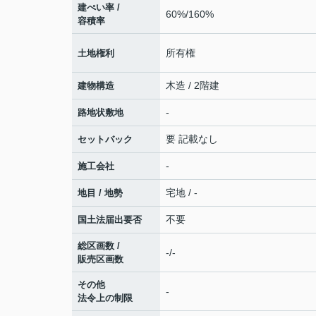
建ぺい率 /
60%/160%
容積率
所有権
土地権利
木造 / 2階建
建物構造
-
路地状敷地
要 記載なし
セットバック
-
施工会社
宅地 / -
地目 / 地勢
不要
国土法届出要否
総区画数 /
-/-
販売区画数
その他
-
法令上の制限