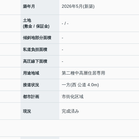
2026年5月(新築)
築年月
土地
- / -
(敷金 / 保証金)
-
傾斜地部分面積
-
私道負担面積
-
高圧線下面積
第二種中高層住居専用
用途地域
一方(西 公道 4.0m)
接道状況
市街化区域
都市計画
完成済み
現況