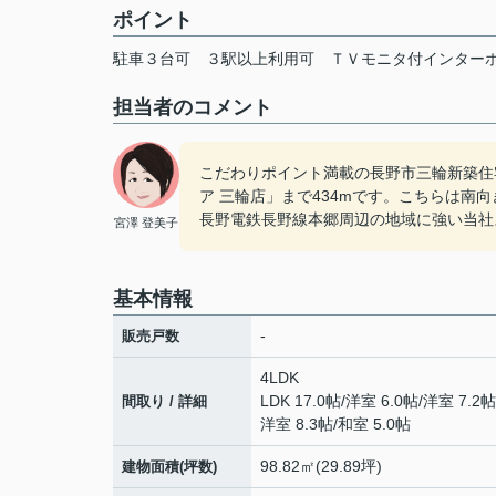
ポイント
駐車３台可
３駅以上利用可
ＴＶモニタ付インター
担当者のコメント
こだわりポイント満載の長野市三輪新築住
ア 三輪店」まで434mです。こちらは
長野電鉄長野線本郷周辺の地域に強い当社
宮澤 登美子
基本情報
-
販売戸数
4LDK
LDK 17.0帖
/
洋室 6.0帖
/
洋室 7.2帖
間取り / 詳細
洋室 8.3帖
/
和室 5.0帖
98.82㎡(29.89坪)
建物面積(坪数)