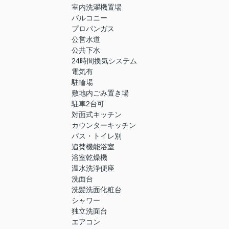
室内洗濯機置場
バルコニー
プロパンガス
公営水道
公共下水
24時間換気システム
電気有
駐輪場
敷地内ごみ置き場
駐車2台可
対面式キッチン
カウンターキッチン
バス・トイレ別
追焚機能浴室
浴室乾燥機
温水洗浄便座
洗面台
洗髪洗面化粧台
シャワー
独立洗面台
エアコン