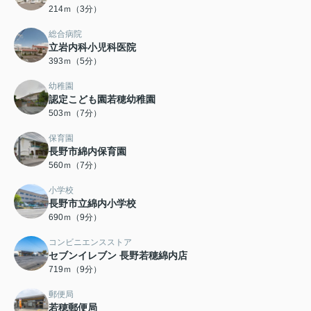
214ｍ（3分）
総合病院
立岩内科小児科医院
393ｍ（5分）
幼稚園
認定こども園若穂幼稚園
503ｍ（7分）
保育園
長野市綿内保育園
560ｍ（7分）
小学校
長野市立綿内小学校
690ｍ（9分）
コンビニエンスストア
セブンイレブン 長野若穂綿内店
719ｍ（9分）
郵便局
若穂郵便局