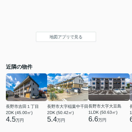
地図アプリで見る
近隣の物件
長野市大字大豆島
長野市吉田１丁目
長野市大字稲葉中千田
1LDK (50.63㎡)
2DK (45.00㎡)
2DK (50.42㎡)
1
6.6
4.5
5.4
万円
万円
万円