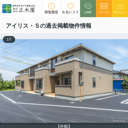
この物件の募集は終了しました。
閲覧履歴
お気に入り
LINE
メール
メニュー
アイリス・Ｓの過去掲載物件情報
1
/
7
【外観】