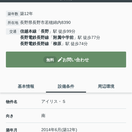
築12年
築年数
長野県長野市若穂綿内8390
所在地
信越本線
「
長野
」駅 徒歩99分
交通
長野電鉄長野線
「
附属中学前
」駅 徒歩77分
長野電鉄長野線
「
柳原
」駅 徒歩74分
お問い合わせ
無料
基本情報
設備条件
周辺環境
アイリス・Ｓ
物件名
南
向き
2014年6月(築12年)
築年月