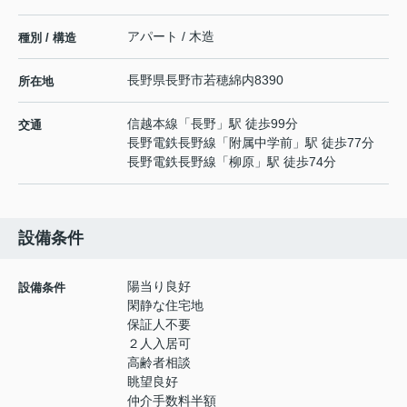
アパート / 木造
種別 / 構造
長野県
長野市
若穂綿内
8390
所在地
信越本線
「
長野
」駅 徒歩99分
交通
長野電鉄長野線
「
附属中学前
」駅 徒歩77分
長野電鉄長野線
「
柳原
」駅 徒歩74分
設備条件
陽当り良好
設備条件
閑静な住宅地
保証人不要
２人入居可
高齢者相談
眺望良好
仲介手数料半額