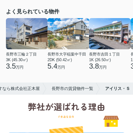
よく見られている物件
長野市三輪２丁目
長野市大字稲葉中千田
長野市吉田１丁目
3K (45.30㎡)
2DK (50.42㎡)
1K (26.50㎡)
1
3.5
5.4
3.8
万円
万円
万円
すなら株式会社正木屋
長野市の賃貸物件一覧
アイリス・Ｓ
弊社が選ばれる理由
reason