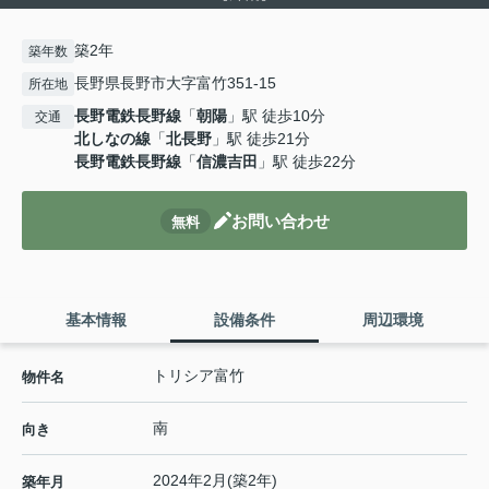
築2年
築年数
長野県長野市大字富竹351-15
所在地
長野電鉄長野線
「
朝陽
」駅 徒歩10分
交通
北しなの線
「
北長野
」駅 徒歩21分
長野電鉄長野線
「
信濃吉田
」駅 徒歩22分
お問い合わせ
無料
基本情報
設備条件
周辺環境
トリシア富竹
物件名
南
向き
2024年2月(築2年)
築年月