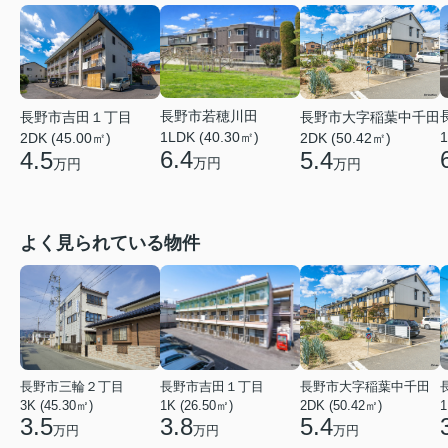
長野市若穂川田
長野市吉田１丁目
長野市大字稲葉中千田
1LDK (40.30㎡)
1
2DK (45.00㎡)
2DK (50.42㎡)
6.4
4.5
5.4
万円
万円
万円
よく見られている物件
長野市三輪２丁目
長野市吉田１丁目
長野市大字稲葉中千田
3K (45.30㎡)
1K (26.50㎡)
2DK (50.42㎡)
1
3.5
3.8
5.4
万円
万円
万円