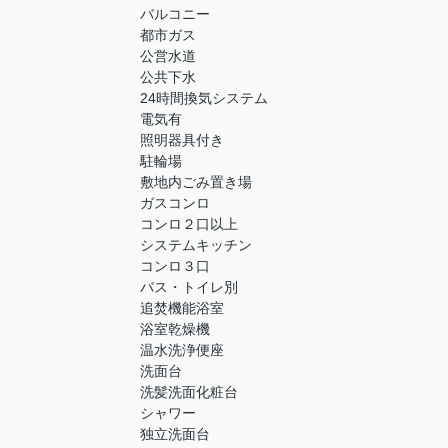
バルコニー
都市ガス
公営水道
公共下水
24時間換気システム
電気有
照明器具付き
駐輪場
敷地内ごみ置き場
ガスコンロ
コンロ２口以上
システムキッチン
コンロ３口
バス・トイレ別
追焚機能浴室
浴室乾燥機
温水洗浄便座
洗面台
洗髪洗面化粧台
シャワー
独立洗面台