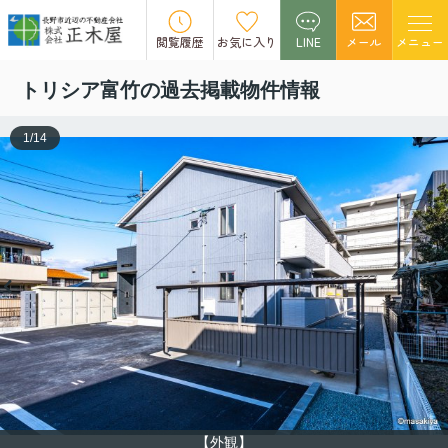
この物件の募集は終了しました。
閲覧履歴
お気に入り
LINE
メール
メニュー
トリシア富竹の過去掲載物件情報
1
/
14
【外観】