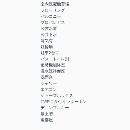
室内洗濯機置場
フローリング
バルコニー
プロパンガス
公営水道
公共下水
電気有
駐輪場
駐車2台可
バス・トイレ別
追焚機能浴室
温水洗浄便座
洗面台
シャワー
エアコン
シューズボックス
TVモニタ付インターホン
ディンプルキー
最上階
角部屋