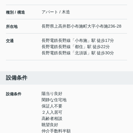
アパート / 木造
種別 / 構造
長野県
上高井郡小布施町
大字小布施
236-28
所在地
長野電鉄長野線
「
小布施
」駅 徒歩17分
交通
長野電鉄長野線
「
都住
」駅 徒歩22分
長野電鉄長野線
「
北須坂
」駅 徒歩30分
設備条件
陽当り良好
設備条件
閑静な住宅地
保証人不要
２人入居可
高齢者相談
眺望良好
仲介手数料半額