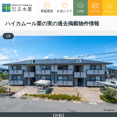
この物件の募集は終了しました。
閲覧履歴
お気に入り
LINE
メール
メニュー
ハイカムール栗の実の過去掲載物件情報
1
/
8
【外観】