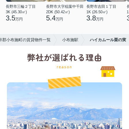
長野市三輪２丁目
長野市大字稲葉中千田
長野市吉田１丁目
3K (45.30㎡)
2DK (50.42㎡)
1K (26.50㎡)
1
3.5
5.4
3.8
万円
万円
万円
井郡小布施町の賃貸物件一覧
小布施駅
ハイカムール栗の実
弊社が選ばれる理由
reason