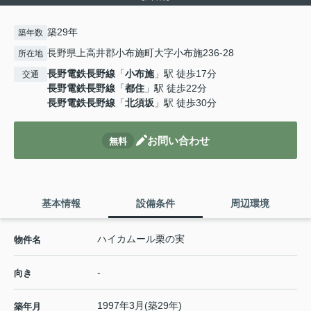
築29年
築年数
長野県上高井郡小布施町大字小布施236-28
所在地
長野電鉄長野線
「
小布施
」駅 徒歩17分
交通
長野電鉄長野線
「
都住
」駅 徒歩22分
長野電鉄長野線
「
北須坂
」駅 徒歩30分
お問い合わせ
無料
基本情報
設備条件
周辺環境
ハイカムール栗の実
物件名
-
向き
1997年3月(築29年)
築年月