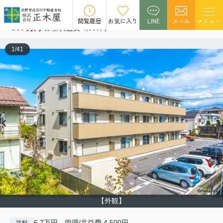
アミティエ三輪 101
閲覧履歴
お気に入り
LINE
メール
メニュー
6.7
万円
管理/共益費 4,500円
1
/
41
【外観】
6.7万円 管理/共益費 4,500円