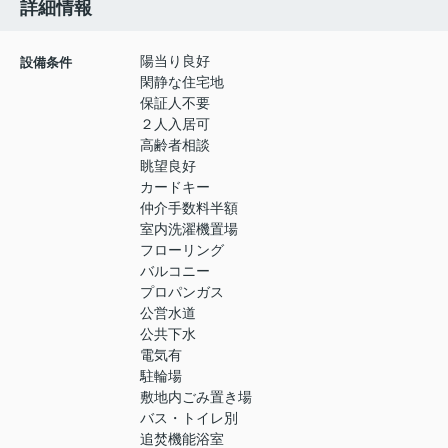
詳細情報
陽当り良好
設備条件
閑静な住宅地
保証人不要
２人入居可
高齢者相談
眺望良好
カードキー
仲介手数料半額
室内洗濯機置場
フローリング
バルコニー
プロパンガス
公営水道
公共下水
電気有
駐輪場
敷地内ごみ置き場
バス・トイレ別
追焚機能浴室