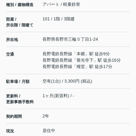
アパート / 軽量鉄骨
種別 / 建物構造
101 / 1階 / 3階建
部屋 /
所在階 / 階建て
長野県
長野市
三輪
５丁目1-24
所在地
長野電鉄長野線
「
本郷
」駅 徒歩9分
交通
長野電鉄長野線
「
善光寺下
」駅 徒歩16分
長野電鉄長野線
「
権堂
」駅 徒歩17分
空有(1台) / 3,300円 (税込)
駐車場 / 月額
1ヶ月(新賃料) / -
更新料 /
更新事務手数料
2年
契約期間
居住中
現況