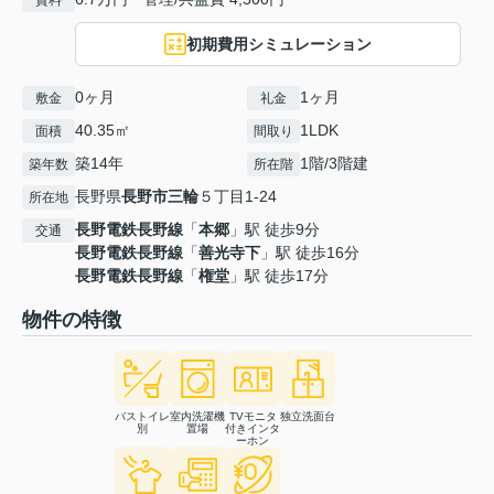
賃料
初期費用シミュレーション
0ヶ月
1ヶ月
敷金
礼金
40.35㎡
1LDK
面積
間取り
築14年
1階/3階建
築年数
所在階
長野県
長野市
三輪
５丁目1-24
所在地
長野電鉄長野線
「
本郷
」駅 徒歩9分
交通
長野電鉄長野線
「
善光寺下
」駅 徒歩16分
長野電鉄長野線
「
権堂
」駅 徒歩17分
物件の特徴
バストイレ
室内洗濯機
TVモニタ
独立洗面台
別
置場
付きインタ
ーホン