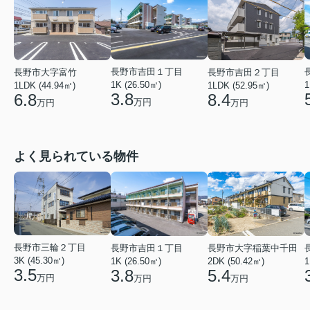
長野市吉田１丁目
長野市大字富竹
長野市吉田２丁目
1K (26.50㎡)
1
1LDK (44.94㎡)
1LDK (52.95㎡)
3.8
6.8
8.4
万円
万円
万円
よく見られている物件
長野市三輪２丁目
長野市吉田１丁目
長野市大字稲葉中千田
3K (45.30㎡)
1K (26.50㎡)
1
2DK (50.42㎡)
3.5
3.8
5.4
万円
万円
万円