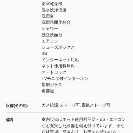
浴室乾燥機
温水洗浄便座
洗面台
洗髪洗面化粧台
シャワー
独立洗面台
エアコン
シューズボックス
BS
インターネット対応
ネット使用料無料
オートロック
TVモニタ付インターホン
複層ガラス
角部屋
ガス給湯,ストーブ可,電気ストーブ可
設備(その他)
室内設備はネット使用料不要・BS・エアコン
備考
など充実した設備を備え付けています。今な
ら駐車場に空きあり、お車をお持ちの方に。