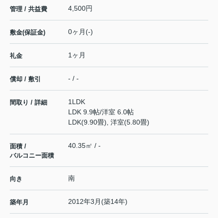
4,500円
管理 / 共益費
0ヶ月(-)
敷金(保証金)
1ヶ月
礼金
- / -
償却 / 敷引
1LDK
間取り / 詳細
LDK 9.9帖
/
洋室 6.0帖
LDK(9.90畳), 洋室(5.80畳)
40.35㎡ / -
面積 /
バルコニー面積
南
向き
2012年3月(築14年)
築年月