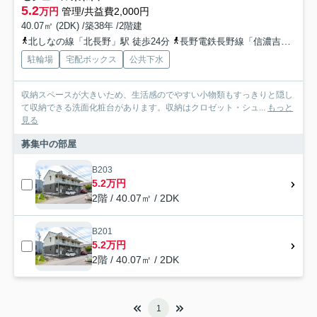
5.2
万円
管理/共益費2,000円
40.07㎡ (2DK) /築38年 /2階建
北しなの線「北長野」駅 徒歩24分
長野電鉄長野線「信濃吉田」駅 徒歩27分
駐輪場
宅配ボックス
公共下水
収納スペースが大きいため、生活感のでやすい小物類もすっきりと隠し
て収納できる洗面化粧台があります。収納はクロゼット・シュ...
もっと
見る
募集中の部屋
B203
5.2万円
2階 / 40.07㎡ / 2DK
B201
5.2万円
2階 / 40.07㎡ / 2DK
1