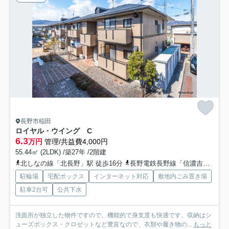
長野市稲田
ロイヤル・ウイング C
6.3
万円
管理/共益費4,000円
55.44㎡ (2LDK) /築27年 /2階建
北しなの線「北長野」駅 徒歩16分
長野電鉄長野線「信濃吉田」駅 徒歩18分
駐輪場
宅配ボックス
インターネット対応
敷地内ごみ置き場
駐車2台可
公共下水
洗面所が独立した物件ですので、機能的で身支度も快適です。収納はシ
ューズボックス・クロゼットなど豊富なので、衣類や履き物の...
もっと