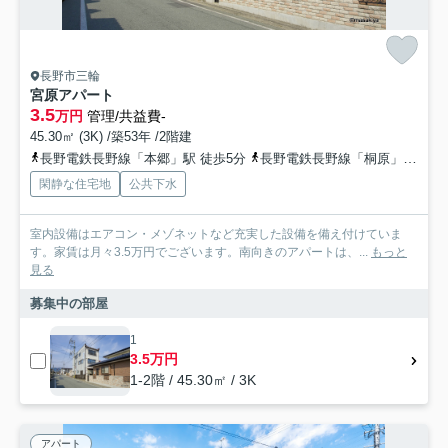
長野市三輪
宮原アパート
3.5
万円
管理/共益費-
45.30㎡ (3K) /築53年 /2階建
長野電鉄長野線「本郷」駅 徒歩5分
長野電鉄長野線「桐原」駅 徒歩12分
閑静な住宅地
公共下水
室内設備はエアコン・メゾネットなど充実した設備を備え付けていま
す。家賃は月々3.5万円でございます。南向きのアパートは、...
もっと
見る
募集中の部屋
1
3.5万円
1-2階 / 45.30㎡ / 3K
アパート