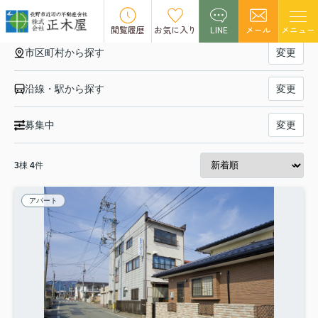
【賃貸】「内装リフォーム済」の一覧
閲覧履歴
お気に入り
LINE
メール
メニュー
市区町村から探す
変更
沿線・駅から探す
変更
募集中
変更
3
棟
4
件
アパート