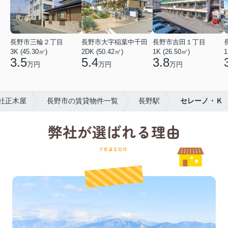
長野市三輪２丁目
長野市大字稲葉中千田
長野市吉田１丁目
3K (45.30㎡)
2DK (50.42㎡)
1K (26.50㎡)
1
3.5
5.4
3.8
万円
万円
万円
社正木屋
長野市の賃貸物件一覧
長野駅
セレーノ・Ｋ
弊社が選ばれる理由
reason