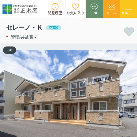
この物件の募集は終了しました。
閲覧履歴
お気に入り
LINE
メール
メニュー
セレーノ・Ｋ
空室0
-
管理/共益費 -
1
/
6