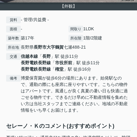
【外観】
- 管理/共益費 -
賃料
-
1LDK
面積
間取り
築17年
1階/2階建
築年数
所在階
長野県
長野市
大字鶴賀
七瀬488-21
所在地
信越本線
「
長野
」駅 徒歩11分
交通
長野電鉄長野線
「
市役所前
」駅 徒歩11分
長野電鉄長野線
「
権堂
」駅 徒歩16分
博愛保育園が徒歩6分の場所にあります。始発駅なの
備考
で、通勤の際にも座席に座りやすいです。こちらの物件
はアパートです。風通しが良く真夏の暑い日も快適に過
ごせる物件です。できるだけ早めに不動産情報を集めた
い方は当社スタッフまでご連絡ください。地域の不動産
情報をいち早くお届けします。
セレーノ・Ｋのコメント(おすすめポイント)