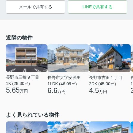
メールで共有する
LINEで共有する
近隣の物件
長野市三輪９丁目
長野市大字安茂里
長野市吉田１丁目
1K (28.30㎡)
1LDK (46.09㎡)
2DK (45.00㎡)
1
5.65
6.6
4.5
万円
万円
万円
よく見られている物件