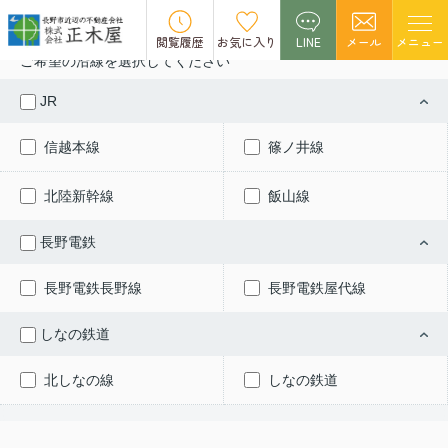
賃貸を探す
閲覧履歴
お気に入り
LINE
メール
メニュー
ご希望の沿線を選択してください
JR
信越本線
篠ノ井線
北陸新幹線
飯山線
長野電鉄
長野電鉄長野線
長野電鉄屋代線
しなの鉄道
北しなの線
しなの鉄道