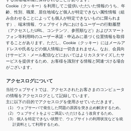
Cookie（クッキー）を利用してご提供いただいた情報のうち、年
齢、性別、職業、居住地域など個人が特定できない属性情報（組
み合わせることによっても個人が特定できないものに限られま
す）、端末情報、ウェブサイト内におけるユーザーの行動履歴
（アクセスしたURL、コンテンツ、参照順など）およびスマート
フォン等利用時のユーザー承諾・申込みに基づく位置情報を取得
することがあります。ただし、Cookie（クッキー）にはメールア
ドレスや氏名などの個人情報は一切含まれません。なお、会員向
けサービス・メール配信などにおいてはよりカスタマイズしたサ
ービスを提供するため、お客様を識別する情報と関連づける場合
がございます。
アクセスログについて
当社ウェブサイトでは、アクセスされたお客さまのコンピュータ
の情報をアクセスログとして記録しています。
主に以下の目的でアクセスログを使用させていただきます。
（1） ウェブサーバで発生した問題の原因を突き止め解決するため。
（2） ウェブサイトをよりご満足いただけるよう改良するため。
（3） 個人を特定できない状態で、ウェブサイトの利用状況などを統
計資料として利用するため。