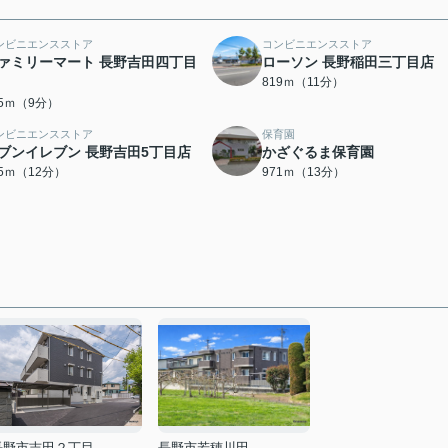
ンビニエンスストア
コンビニエンスストア
ァミリーマート 長野吉田四丁目
ローソン 長野稲田三丁目店
819ｍ（11分）
75ｍ（9分）
ンビニエンスストア
保育園
ブンイレブン 長野吉田5丁目店
かざぐるま保育園
35ｍ（12分）
971ｍ（13分）
長野市吉田２丁目
長野市若穂川田