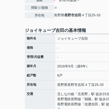
-
管理/共益費
-
価格
-/-
間取り/面積
長野県
長野市
吉田
４丁目25-33
所在地
ジョイキューブ吉田の基本情報
物件名
ジョイキューブ吉田
価格
-
管理/共益費
-
築年月
2016年9月（築9年）
総戸数
9戸
所在地
長野県
長野市
吉田
４丁目25-33
交通
北しなの線
「
北長野
」駅 徒歩15
長野電鉄長野線
「
朝陽
」駅 徒歩1
長野電鉄長野線
「
信濃吉田
」駅 徒