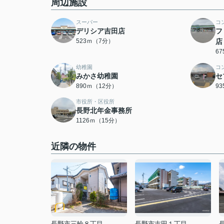
周辺施設
スーパー
コ
デリシア吉田店
フ
523ｍ（7分）
店
6
幼稚園
コ
みかさ幼稚園
セ
890ｍ（12分）
9
市役所・区役所
長野北年金事務所
1126ｍ（15分）
近隣の物件
長野市三輪８丁目
長野市吉田１丁目