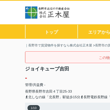
トップ
エリアか
｜長野市で賃貸物件を探すなら株式会社正木屋
長野市の
この物
ジョイキューブ吉田
-
管理/共益費 -
長野県
長野市
吉田
４丁目25-33
北しなの線「北長野」駅徒歩15分
長野電鉄長野線「
1
/
10