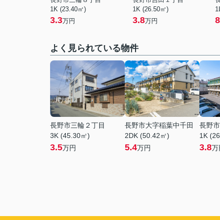
1K (23.40㎡)
1K (26.50㎡)
1
3.3
3.8
8
万円
万円
よく見られている物件
長野市三輪２丁目
長野市大字稲葉中千田
長野市
3K (45.30㎡)
2DK (50.42㎡)
1K (2
3.5
5.4
3.8
万円
万円
万