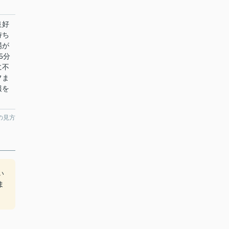
良好
持ち
場が
5分
に不
フま
報を
の見方
い
ま