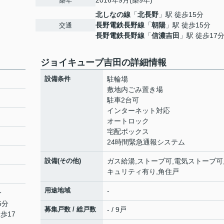
2016年9月(築9年)
築年
北しなの線
「
北長野
」駅 徒歩15分
長野電鉄長野線
「
朝陽
」駅 徒歩15分
交通
長野電鉄長野線
「
信濃吉田
」駅 徒歩17
ジョイキューブ吉田の詳細情報
設備条件
駐輪場
敷地内ごみ置き場
駐車2台可
インターネット対応
オートロック
宅配ボックス
24時間緊急通報システム
設備(その他)
ガス給湯,ストーブ可,電気ストーブ可
キュリティ有り,角住戸
用途地域
-
分
5分
募集戸数 / 総戸数
- / 9戸
歩17