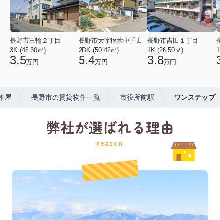
長野市三輪２丁目
長野市大字稲葉中千田
長野市吉田１丁目
3K (45.30㎡)
2DK (50.42㎡)
1K (26.50㎡)
1
3.5
5.4
3.8
万円
万円
万円
木屋
長野市の賃貸物件一覧
市役所前駅
ワンステップ
弊社が選ばれる理由
reason