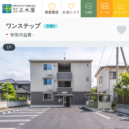
この物件の募集は終了しました。
閲覧履歴
お気に入り
LINE
メール
メニュー
ワンステップ
空室0
-
管理/共益費 -
1
/
7