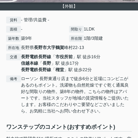
【外観】
- 管理/共益費 -
賃料
-
1LDK
面積
間取り
築9年
1階/3階建
築年数
所在階
長野県
長野市
大字鶴賀
峰村22-13
所在地
長野電鉄長野線
「
市役所前
」駅 徒歩16分
交通
信越本線
「
長野
」駅 徒歩17分
長野電鉄長野線
「
権堂
」駅 徒歩22分
ローソン 長野東通り店まで徒歩6分と近場にコンビニが
備考
あるのもポイント。洗濯物も自然乾燥ですぐ乾く通風良
好な間取りの物件。築8年の物件。こちらの物件はアパ
ートです。当社スタッフが地域の賃貸情報をご提供いた
します。お客様のこだわりやご要望などございました
ら、お気軽に当社へお問い合わせ下さい。
ワンステップのコメント(おすすめポイント)