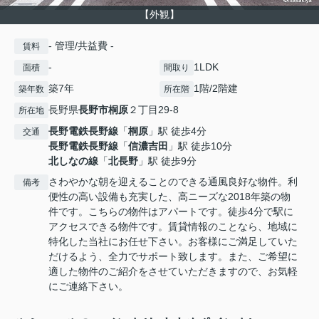
【外観】
- 管理/共益費 -
賃料
-
1LDK
面積
間取り
築7年
1階/2階建
築年数
所在階
長野県
長野市
桐原
２丁目29-8
所在地
長野電鉄長野線
「
桐原
」駅 徒歩4分
交通
長野電鉄長野線
「
信濃吉田
」駅 徒歩10分
北しなの線
「
北長野
」駅 徒歩9分
さわやかな朝を迎えることのできる通風良好な物件。利
備考
便性の高い設備も充実した、高ニーズな2018年築の物
件です。こちらの物件はアパートです。徒歩4分で駅に
アクセスできる物件です。賃貸情報のことなら、地域に
特化した当社にお任せ下さい。お客様にご満足していた
だけるよう、全力でサポート致します。また、ご希望に
適した物件のご紹介をさせていただきますので、お気軽
にご連絡下さい。