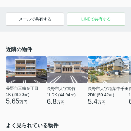
メールで共有する
LINEで共有する
近隣の物件
長野市三輪９丁目
長野市大字富竹
長野市大字稲葉中千田
1K (28.30㎡)
1
1LDK (44.94㎡)
2DK (50.42㎡)
5.65
6.8
5.4
万円
万円
万円
よく見られている物件