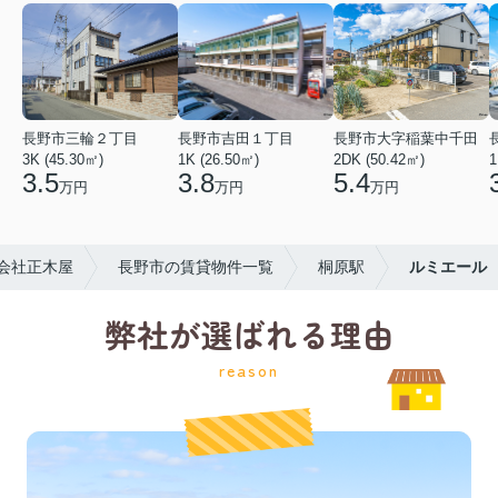
長野市三輪２丁目
長野市吉田１丁目
長野市大字稲葉中千田
3K (45.30㎡)
1K (26.50㎡)
2DK (50.42㎡)
1
3.5
3.8
5.4
万円
万円
万円
会社正木屋
長野市の賃貸物件一覧
桐原駅
ルミエール
弊社が選ばれる理由
reason