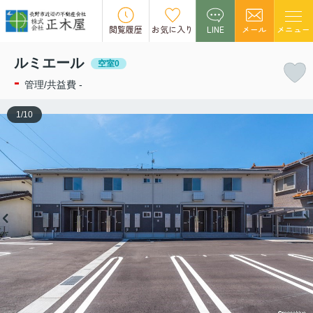
この物件の募集は終了しました。
閲覧履歴
お気に入り
LINE
メール
メニュー
ルミエール
空室0
-
管理/共益費 -
1
/
10