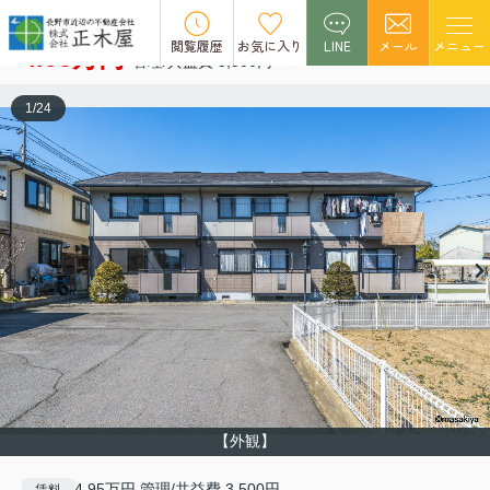
ソフィア緑ヶ丘
空室1
閲覧履歴
お気に入り
LINE
メール
メニュー
4.95万円
管理/共益費 3,500円
1
/
24
【外観】
4.95万円 管理/共益費 3,500円