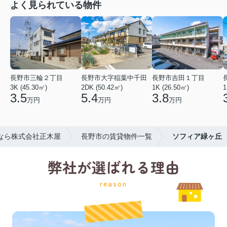
よく見られている物件
長野市三輪２丁目
長野市大字稲葉中千田
長野市吉田１丁目
3K (45.30㎡)
2DK (50.42㎡)
1K (26.50㎡)
1
3.5
5.4
3.8
万円
万円
万円
なら株式会社正木屋
長野市の賃貸物件一覧
ソフィア緑ヶ丘
弊社が選ばれる理由
reason