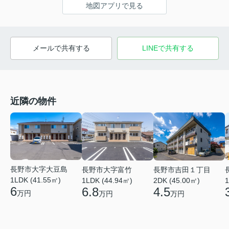
地図アプリで見る
メールで共有する
LINEで共有する
近隣の物件
長野市大字大豆島
長野市吉田１丁目
長野市大字富竹
1LDK (41.55㎡)
2DK (45.00㎡)
1LDK (44.94㎡)
1
6
4.5
6.8
万円
万円
万円