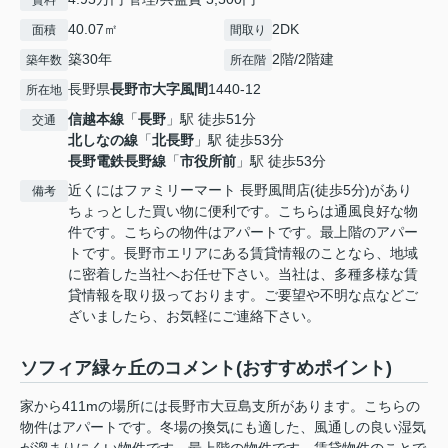
賃料
40.07㎡
2DK
面積
間取り
築30年
2階/2階建
築年数
所在階
長野県
長野市
大字風間
1440-12
所在地
信越本線
「
長野
」駅 徒歩51分
交通
北しなの線
「
北長野
」駅 徒歩53分
長野電鉄長野線
「
市役所前
」駅 徒歩53分
近くにはファミリーマート 長野風間店(徒歩5分)があり
備考
ちょっとした買い物に便利です。こちらは通風良好な物
件です。こちらの物件はアパートです。最上階のアパー
トです。長野市エリアにある賃貸情報のことなら、地域
に密着した当社へお任せ下さい。当社は、多種多様な賃
貸情報を取り扱っております。ご要望や不明な点などご
ざいましたら、お気軽にご連絡下さい。
ソフィア緑ヶ丘のコメント(おすすめポイント)
家から411mの場所には長野市大豆島支所があります。こちらの
物件はアパートです。冬場の換気にも適した、風通しの良い湿気