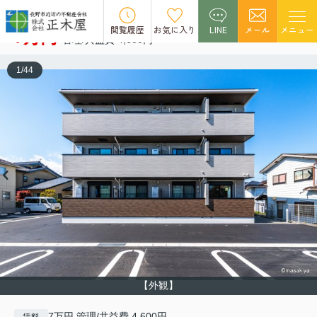
アガパンサス Ⅱ
空室1
閲覧履歴
お気に入り
LINE
メール
メニュー
7万円
管理/共益費 4,600円
1
/
44
【外観】
7万円 管理/共益費 4,600円