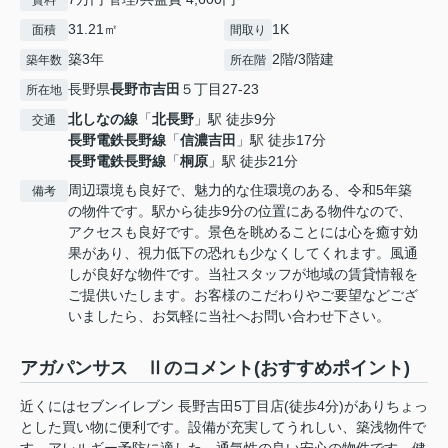
賃料
31.21㎡
1K
面積
間取り
築3年
2階/3階建
築年数
所在階
長野県
長野市
吉田
５丁目27-23
所在地
北しなの線
「
北長野
」駅 徒歩9分
交通
長野電鉄長野線
「
信濃吉田
」駅 徒歩17分
長野電鉄長野線
「
桐原
」駅 徒歩21分
周辺環境も良好で、魅力的な住環境のある、令和5年築
備考
の物件です。駅から徒歩9分の位置にある物件なので、
アクセスも良好です。景色を眺めることには心を癒す効
果があり、視力低下の恐れも少なくしてくれます。風通
しが良好な物件です。当社スタッフが地域の賃貸情報を
ご提供いたします。お客様のこだわりやご要望などござ
いましたら、お気軽に当社へお問い合わせ下さい。
アガパンサス Ⅱのコメント(おすすめポイント)
近くにはセブンイレブン 長野吉田5丁目店(徒歩4分)がありちょっ
とした買い物に便利です。設備が充実してうれしい、築浅物件で