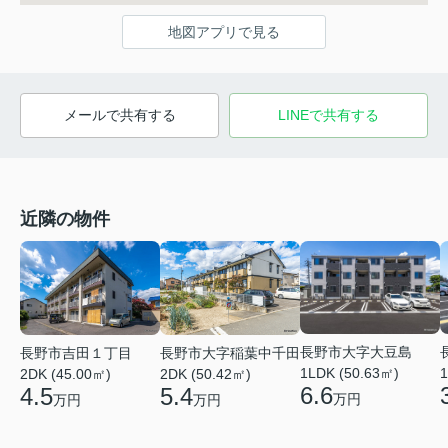
地図アプリで見る
メールで共有する
LINEで共有する
近隣の物件
長野市大字大豆島
長野市吉田１丁目
長野市大字稲葉中千田
1LDK (50.63㎡)
1
2DK (45.00㎡)
2DK (50.42㎡)
6.6
4.5
5.4
万円
万円
万円