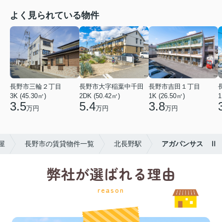
よく見られている物件
長野市三輪２丁目
長野市大字稲葉中千田
長野市吉田１丁目
3K (45.30㎡)
2DK (50.42㎡)
1K (26.50㎡)
1
3.5
5.4
3.8
万円
万円
万円
屋
長野市の賃貸物件一覧
北長野駅
アガパンサス Ⅱ
弊社が選ばれる理由
reason