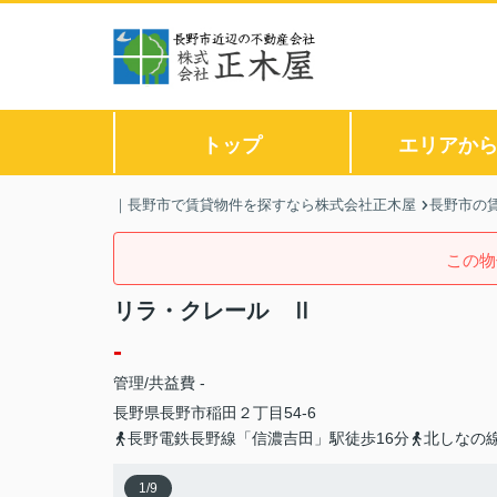
トップ
エリアか
｜長野市で賃貸物件を探すなら株式会社正木屋
長野市の
この物
リラ・クレール Ⅱ
-
管理/共益費 -
長野県
長野市
稲田
２丁目54-6
長野電鉄長野線「信濃吉田」駅徒歩16分
北しなの
1
/
9