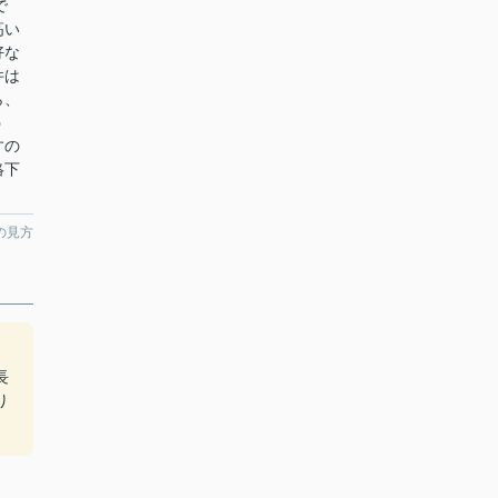
で
高い
好な
件は
ら、
う
すの
絡下
の見方
長
り