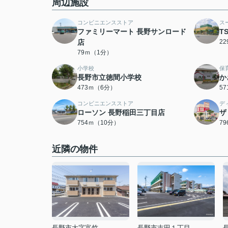
周辺施設
コンビニエンスストア
ス
ファミリーマート 長野サンロード
T
店
2
79ｍ（1分）
小学校
保
長野市立徳間小学校
か
473ｍ（6分）
5
コンビニエンスストア
デ
ローソン 長野稲田三丁目店
ザ
754ｍ（10分）
7
近隣の物件
長野市大字富竹
長野市吉田１丁目