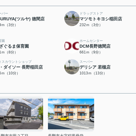
ーパー
ドラッグストア
SURUYA(ツルヤ) 徳間店
マツモトキヨシ稲田店
29ｍ（3分）
232ｍ（3分）
育園
ホームセンター
ざぐるま保育園
DCM長野徳間店
71ｍ（8分）
661ｍ（9分）
ィスカウントショップ
スーパー
・ダイソー 長野稲田店
デリシア 若槻店
96ｍ（10分）
1013ｍ（13分）
長野市吉田２丁目
長野市大字稲葉母袋