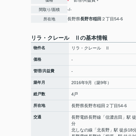
-
管理/共益費
-
価格
-/-
間取り/面積
長野県
長野市
稲田
２丁目54-6
所在地
リラ・クレール Ⅱの基本情報
物件名
リラ・クレール Ⅱ
価格
-
管理/共益費
-
築年月
2016年9月（築9年）
総戸数
4戸
所在地
長野県
長野市
稲田
２丁目54-6
交通
長野電鉄長野線
「
信濃吉田
」駅 徒
分
北しなの線
「
北長野
」駅 徒歩18