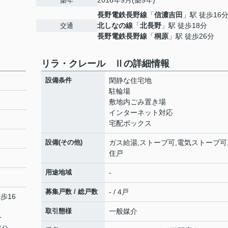
2016年9月(築9年)
築年
長野電鉄長野線
「
信濃吉田
」駅 徒歩16
北しなの線
「
北長野
」駅 徒歩18分
交通
長野電鉄長野線
「
桐原
」駅 徒歩26分
リラ・クレール Ⅱの詳細情報
設備条件
閑静な住宅地
駐輪場
敷地内ごみ置き場
インターネット対応
宅配ボックス
設備(その他)
ガス給湯,ストーブ可,電気ストーブ可
住戸
用途地域
-
募集戸数 / 総戸数
- / 4戸
歩16
取引態様
一般媒介
分