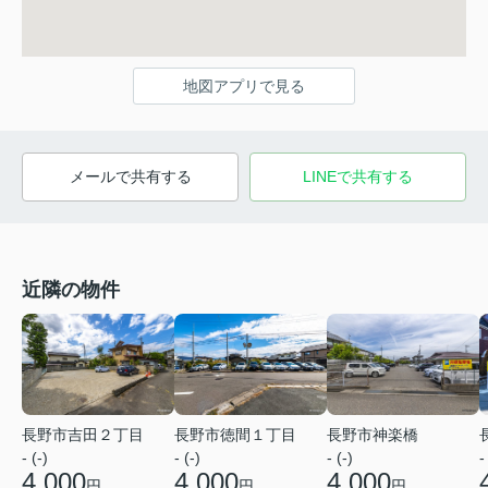
地図アプリで見る
メールで共有する
LINEで共有する
近隣の物件
長野市吉田２丁目
長野市徳間１丁目
長野市神楽橋
- (-)
- (-)
- (-)
-
4,000
4,000
4,000
円
円
円