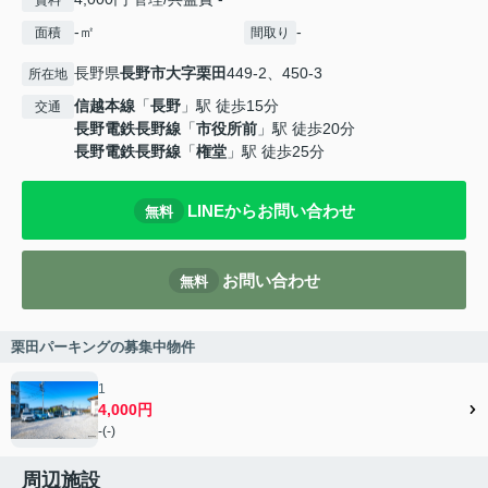
賃料
-㎡
-
面積
間取り
長野県
長野市
大字栗田
449-2、450-3
所在地
信越本線
「
長野
」駅 徒歩15分
交通
長野電鉄長野線
「
市役所前
」駅 徒歩20分
長野電鉄長野線
「
権堂
」駅 徒歩25分
LINEからお問い合わせ
無料
お問い合わせ
無料
栗田パーキングの募集中物件
1
4,000円
-(-)
周辺施設