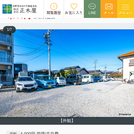
栗田パーキング
空室1
閲覧履歴
お気に入り
LINE
メール
メニュー
4,000円
管理/共益費 -
1
/
7
【外観】
4,000円 管理/共益費 -