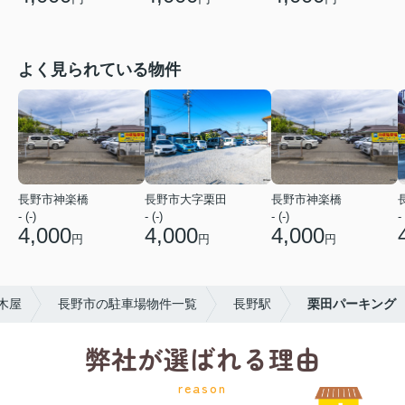
よく見られている物件
長野市神楽橋
長野市大字栗田
長野市神楽橋
- (-)
- (-)
- (-)
- 
4,000
4,000
4,000
円
円
円
木屋
長野市の駐車場物件一覧
長野駅
栗田パーキング
弊社が選ばれる理由
reason