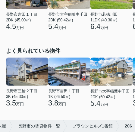
長野市若穂川田
長野市吉田１丁目
長野市大字稲葉中千田
1LDK (40.30㎡)
1
2DK (45.00㎡)
2DK (50.42㎡)
6.4
4.5
5.4
万円
万円
万円
よく見られている物件
長野市三輪２丁目
長野市吉田１丁目
長野市大字稲葉中千田
3K (45.30㎡)
1K (26.50㎡)
1
2DK (50.42㎡)
3.5
3.8
5.4
万円
万円
万円
木屋
長野市の賃貸物件一覧
ブラウンヒルズ1番館
206