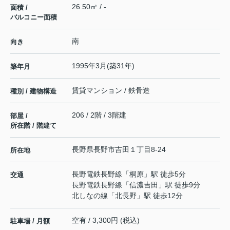
26.50㎡ / -
面積 /
バルコニー面積
南
向き
1995年3月(築31年)
築年月
賃貸マンション / 鉄骨造
種別 / 建物構造
206 / 2階 / 3階建
部屋 /
所在階 / 階建て
長野県
長野市
吉田
１丁目8-24
所在地
長野電鉄長野線
「
桐原
」駅 徒歩5分
交通
長野電鉄長野線
「
信濃吉田
」駅 徒歩9分
北しなの線
「
北長野
」駅 徒歩12分
空有 / 3,300円 (税込)
駐車場 / 月額