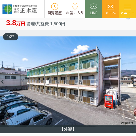
NEW
閲覧履歴
お気に入り
LINE
メール
メニュー
ブラウンヒルズ1番館 206
3.8
万円
管理/共益費 1,500円
1
/
27
【外観】