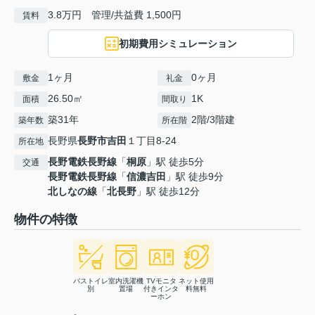
3.8万円 管理/共益費 1,500円
賃料
初期費用シミュレーション
1ヶ月
0ヶ月
敷金
礼金
26.50㎡
1K
面積
間取り
築31年
2階/3階建
築年数
所在階
長野県
長野市
吉田
１丁目8-24
所在地
長野電鉄長野線
「
桐原
」駅 徒歩5分
交通
長野電鉄長野線
「
信濃吉田
」駅 徒歩9分
北しなの線
「
北長野
」駅 徒歩12分
物件の特徴
バストイレ
室内洗濯機
TVモニタ
ネット使用
別
置場
付きインタ
料無料
ーホン