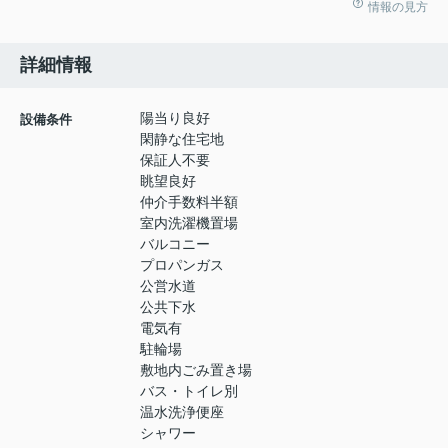
情報の見方
詳細情報
陽当り良好
設備条件
閑静な住宅地
保証人不要
眺望良好
仲介手数料半額
室内洗濯機置場
バルコニー
プロパンガス
公営水道
公共下水
電気有
駐輪場
敷地内ごみ置き場
バス・トイレ別
温水洗浄便座
シャワー