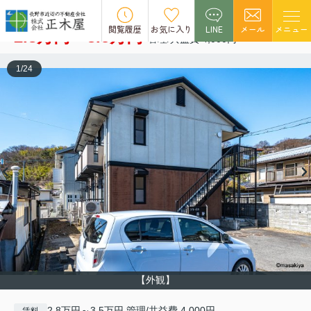
ソレイユ長野
空室5
閲覧履歴
お気に入り
LINE
メール
メニュー
2.8万円～3.5万円
管理/共益費 4,000円
1
/
24
【外観】
2.8万円～3.5万円 管理/共益費 4,000円