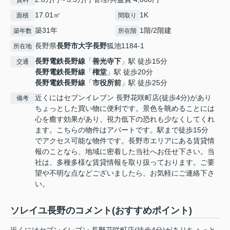
賃料
17.01㎡
1K
面積
間取り
築31年
1階/2階建
築年数
所在階
長野県
長野市
大字長野
狐池1184-1
所在地
長野電鉄長野線
「
善光寺下
」駅 徒歩15分
交通
長野電鉄長野線
「
権堂
」駅 徒歩20分
長野電鉄長野線
「
市役所前
」駅 徒歩25分
近くにはセブンイレブン 長野花咲町店(徒歩4分)があり
備考
ちょっとした買い物に便利です。景色を眺めることには
心を癒す効果があり、視力低下の恐れも少なくしてくれ
ます。こちらの物件はアパートです。駅まで徒歩15分
でアクセス可能な物件です。長野市エリアにある賃貸情
報のことなら、地域に密着した当社へお任せ下さい。当
社は、多種多様な賃貸情報を取り扱っております。ご要
望や不明な点などございましたら、お気軽にご連絡下さ
い。
ソレイユ長野のコメント(おすすめポイント)