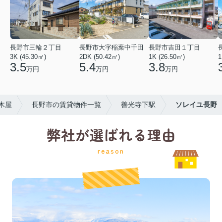
長野市三輪２丁目
長野市大字稲葉中千田
長野市吉田１丁目
3K (45.30㎡)
2DK (50.42㎡)
1K (26.50㎡)
1
3.5
5.4
3.8
万円
万円
万円
木屋
長野市の賃貸物件一覧
善光寺下駅
ソレイユ長野
弊社が選ばれる理由
reason