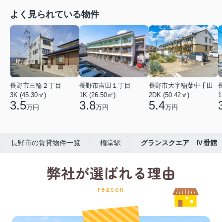
よく見られている物件
長野市三輪２丁目
長野市吉田１丁目
長野市大字稲葉中千田
3K (45.30㎡)
1K (26.50㎡)
2DK (50.42㎡)
1
3.5
3.8
5.4
万円
万円
万円
長野市の賃貸物件一覧
権堂駅
グランスクエア Ⅳ番館
弊社が選ばれる理由
reason