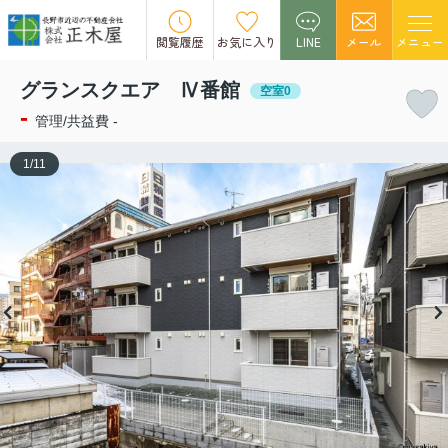
この物件の募集は終了しました。
閲覧履歴
お気に入り
LINE
メール
メニュー
グランスクエア Ⅳ番館
空室0
-
管理/共益費 -
1
/
11