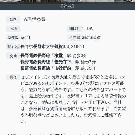
【外観】
- 管理/共益費 -
賃料
-
1LDK
面積
間取り
築1年
3階/3階建
築年数
所在階
長野県
長野市
大字鶴賀
田町2186-1
所在地
長野電鉄長野線
「
権堂
」駅 徒歩3分
交通
長野電鉄長野線
「
善光寺下
」駅 徒歩7分
長野電鉄長野線
「
市役所前
」駅 徒歩9分
セブンイレブン 長野大通り店まで徒歩5分と近場にコン
備考
ビニがあるのもポイント。徒歩3分で駅にアクセス可能
な、魅力的な駅近物件です。こちらの物件はアパートで
す。最上階の物件です。長野市エリアにある賃貸情報の
ことなら、地域に密着した当社へお任せ下さい。当社
は、多種多様な賃貸情報を取り扱っております。ご要望
や不明な点などございましたら、お気軽にご連絡下さ
い。