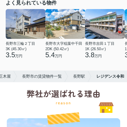
よく見られている物件
長野市三輪２丁目
長野市大字稲葉中千田
長野市吉田１丁目
3K (45.30㎡)
2DK (50.42㎡)
1K (26.50㎡)
1
3.5
5.4
3.8
万円
万円
万円
正木屋
長野市の賃貸物件一覧
長野駅
レジデンス令和
弊社が選ばれる理由
reason