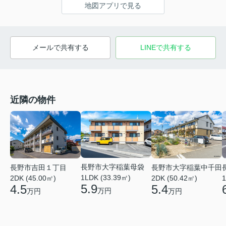
地図アプリで見る
メールで共有する
LINEで共有する
近隣の物件
長野市大字稲葉母袋
長野市吉田１丁目
長野市大字稲葉中千田
1LDK (33.39㎡)
2DK (45.00㎡)
2DK (50.42㎡)
1
5.9
4.5
5.4
万円
万円
万円