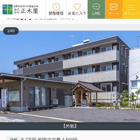
レジデンス令和
空室1
閲覧履歴
お気に入り
LINE
メール
メニュー
8.2万円
管理/共益費 4,500円
1
/
40
【外観】
8.2万円 管理/共益費 4,500円