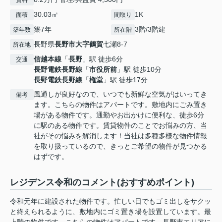
賃料
30.03㎡
1K
面積
間取り
築7年
3階/3階建
築年数
所在階
長野県
長野市
大字鶴賀
七瀬8-7
所在地
信越本線
「
長野
」駅 徒歩6分
交通
長野電鉄長野線
「
市役所前
」駅 徒歩10分
長野電鉄長野線
「
権堂
」駅 徒歩17分
風通しが良好なので、いつでも新鮮な空気がはいってき
備考
ます。こちらの物件はアパートです。敷地内にごみ置き
場がある物件です。通勤やお出かけに便利な、徒歩6分
に駅のある物件です。賃貸物件のことでお悩みの方、当
社がその悩みを解消します！当社は多種多様な物件情報
を取り扱っているので、きっとご希望の物件が見つかる
はずです。
レジデンス令和のコメント(おすすめポイント)
令和元年に建設された物件です。忙しい日でもゴミ出しをサクッ
と終えられるように、敷地内にゴミ置き場を設置しています。最