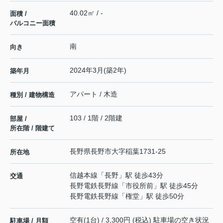
40.02㎡ / -
面積 /
バルコニー面積
南
向き
2024年3月(築2年)
築年月
アパート / 木造
種別 / 建物構造
103 / 1階 / 2階建
部屋 /
所在階 / 階建て
長野県
長野市
大字稲葉
1731-25
所在地
信越本線
「
長野
」駅 徒歩43分
交通
長野電鉄長野線
「
市役所前
」駅 徒歩45分
長野電鉄長野線
「
権堂
」駅 徒歩50分
空有(1台) / 3,300円 (税込) 駐車場の空き状況
駐車場 / 月額