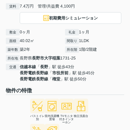
7.4万円 管理/共益費 4,100円
賃料
初期費用シミュレーション
0ヶ月
1ヶ月
敷金
礼金
40.02㎡
1LDK
面積
間取り
築2年
1階/2階建
築年数
所在階
長野県
長野市
大字稲葉
1731-25
所在地
信越本線
「
長野
」駅 徒歩43分
交通
長野電鉄長野線
「
市役所前
」駅 徒歩45分
長野電鉄長野線
「
権堂
」駅 徒歩50分
物件の特徴
バストイレ
室内洗濯機
TVモニタ
独立洗面台
別
置場
付きインタ
ーホン