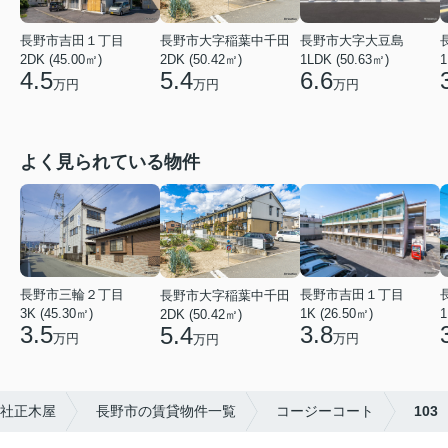
長野市大字大豆島
長野市吉田１丁目
長野市大字稲葉中千田
1LDK (50.63㎡)
1
2DK (45.00㎡)
2DK (50.42㎡)
6.6
4.5
5.4
万円
万円
万円
よく見られている物件
長野市三輪２丁目
長野市吉田１丁目
長野市大字稲葉中千田
3K (45.30㎡)
1K (26.50㎡)
1
2DK (50.42㎡)
3.5
3.8
5.4
万円
万円
万円
社正木屋
長野市の賃貸物件一覧
コージーコート
103