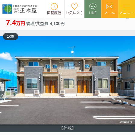
NEW
閲覧履歴
お気に入り
LINE
メール
メニュー
コージーコート 103
7.4
万円
管理/共益費 4,100円
1
/
39
【外観】