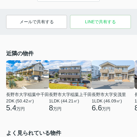
メールで共有する
LINEで共有する
近隣の物件
長野市大字安茂里
長野市大字稲葉中千田
長野市大字稲葉上千田
1LDK (46.09㎡)
2DK (50.42㎡)
1LDK (44.21㎡)
1
6.6
5.4
8
万円
万円
万円
よく見られている物件