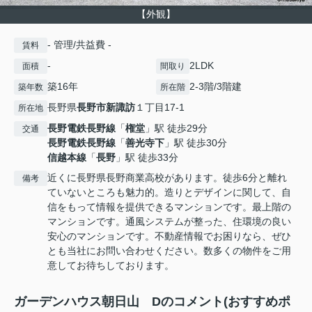
【外観】
- 管理/共益費 -
賃料
-
2LDK
面積
間取り
築16年
2-3階/3階建
築年数
所在階
長野県
長野市
新諏訪
１丁目17-1
所在地
長野電鉄長野線
「
権堂
」駅 徒歩29分
交通
長野電鉄長野線
「
善光寺下
」駅 徒歩30分
信越本線
「
長野
」駅 徒歩33分
近くに長野県長野商業高校があります。徒歩6分と離れ
備考
ていないところも魅力的。造りとデザインに関して、自
信をもって情報を提供できるマンションです。最上階の
マンションです。通風システムが整った、住環境の良い
安心のマンションです。不動産情報でお困りなら、ぜひ
とも当社にお問い合わせください。数多くの物件をご用
意してお待ちしております。
ガーデンハウス朝日山 Dのコメント(おすすめポ