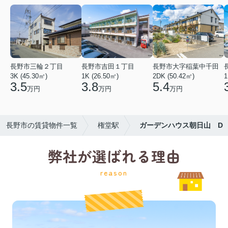
長野市三輪２丁目
長野市吉田１丁目
長野市大字稲葉中千田
3K (45.30㎡)
1K (26.50㎡)
2DK (50.42㎡)
1
3.5
3.8
5.4
万円
万円
万円
長野市の賃貸物件一覧
権堂駅
ガーデンハウス朝日山 D
弊社が選ばれる理由
reason