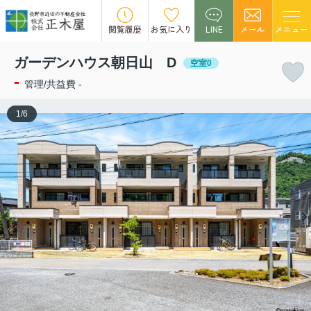
この物件の募集は終了しました。
閲覧履歴
お気に入り
LINE
メール
メニュー
ガーデンハウス朝日山 D
空室0
-
管理/共益費 -
1
/
6