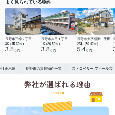
よく見られている物件
長野市三輪２丁目
長野市吉田１丁目
長野市大字稲葉中千田
3K (45.30㎡)
1K (26.50㎡)
2DK (50.42㎡)
1
3.5
3.8
5.4
万円
万円
万円
会社正木屋
長野市の賃貸物件一覧
ストロベリー フィールズ
弊社が選ばれる理由
reason