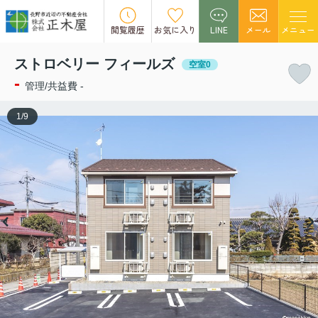
この物件の募集は終了しました。
閲覧履歴
お気に入り
LINE
メール
メニュー
ストロベリー フィールズ
空室0
-
管理/共益費 -
1
/
9