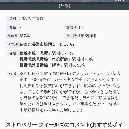
【外観】
- 管理/共益費 -
賃料
-
1K
面積
間取り
築7年
1階/2階建
築年数
所在階
長野県
長野市
松岡
１丁目16-62
所在地
信越本線
「
長野
」駅 徒歩45分
交通
長野電鉄長野線
「
市役所前
」駅 徒歩48分
長野電鉄長野線
「
権堂
」駅 徒歩53分
薬や日用品を買うのに便利なアメリカンドラッグ稲葉店
備考
まで、490mです。カード決済で手元にお金がなくても
初期費用や家賃支払いができます。眺めの良い物件探し
は、こちらの場所はいかがですか。しっかりとした造り
が自慢の築6年の物件。できるだけ早めに不動産情報を
集めたい方は当社スタッフまでご連絡ください。地域の
不動産情報をいち早くお届けします。
ストロベリー フィールズのコメント(おすすめポイ