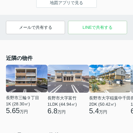
地図アプリで見る
メールで共有する
LINEで共有する
近隣の物件
長野市三輪９丁目
長野市大字富竹
長野市大字稲葉中千田
1K (28.30㎡)
1
1LDK (44.94㎡)
2DK (50.42㎡)
5.65
6.8
5.4
万円
万円
万円