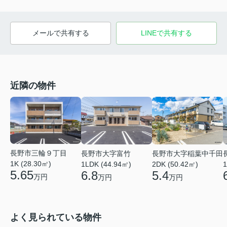
メールで共有する
LINEで共有する
近隣の物件
長野市三輪９丁目
長野市大字富竹
長野市大字稲葉中千田
1K (28.30㎡)
1
1LDK (44.94㎡)
2DK (50.42㎡)
5.65
6.8
5.4
万円
万円
万円
よく見られている物件