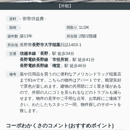
【外観】
- 管理/共益費 -
賃料
-
1LDK
面積
間取り
築13年
2階/2階建
築年数
所在階
長野県
長野市
大字稲葉
日詰1403-1
所在地
信越本線
「
長野
」駅 徒歩34分
交通
長野電鉄長野線
「
市役所前
」駅 徒歩41分
長野電鉄長野線
「
権堂
」駅 徒歩46分
薬や日用品を買うのに便利なアメリカンドラッグ稲葉店
備考
まで81mです。こちらの物件はアパートです。眺望良好
で景色が楽しめます。建物の共用部にゴミ置き場がある
ので、外部の人にゴミを見られるなどのトラブルも減ら
せます。物件の見学やご不明な点等、お気軽にご連絡下
さい。わたしたちスタッフ一同、物件探しのサポートを
致します。
コーポわかくさのコメント(おすすめポイント)