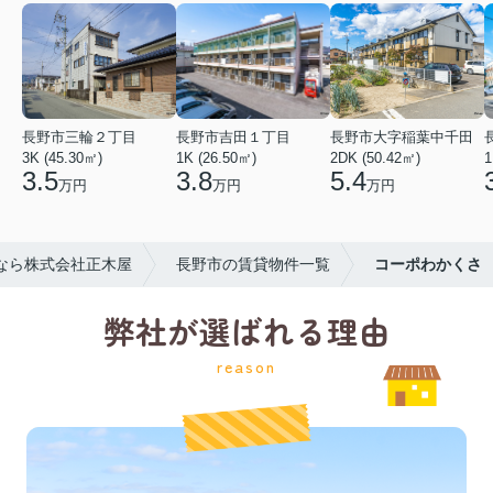
長野市三輪２丁目
長野市吉田１丁目
長野市大字稲葉中千田
3K (45.30㎡)
1K (26.50㎡)
2DK (50.42㎡)
1
3.5
3.8
5.4
万円
万円
万円
なら株式会社正木屋
長野市の賃貸物件一覧
コーポわかくさ
弊社が選ばれる理由
reason