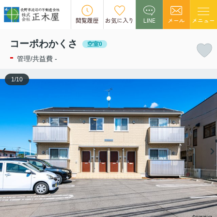
この物件の募集は終了しました。
閲覧履歴
お気に入り
LINE
メール
メニュー
コーポわかくさ
空室0
-
管理/共益費 -
1
/
10