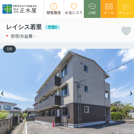
この物件の募集は終了しました。
閲覧履歴
お気に入り
LINE
メール
メニュー
レイシス若里
空室0
-
管理/共益費 -
1
/
9