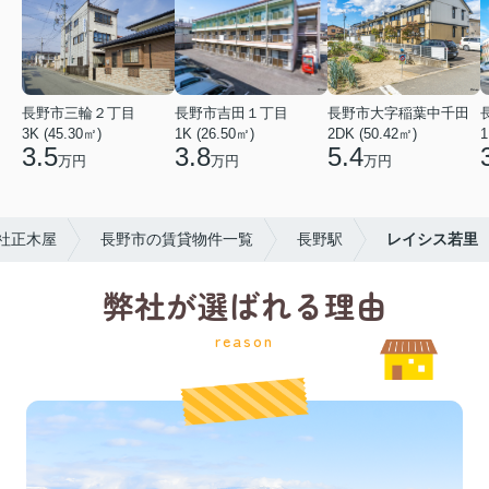
長野市三輪２丁目
長野市吉田１丁目
長野市大字稲葉中千田
3K (45.30㎡)
1K (26.50㎡)
2DK (50.42㎡)
1
3.5
3.8
5.4
万円
万円
万円
社正木屋
長野市の賃貸物件一覧
長野駅
レイシス若里
弊社が選ばれる理由
reason