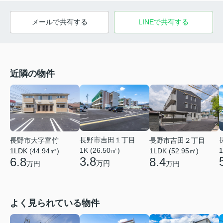
メールで共有する
LINEで共有する
近隣の物件
長野市吉田１丁目
長野市大字富竹
長野市吉田２丁目
1K (26.50㎡)
1
1LDK (44.94㎡)
1LDK (52.95㎡)
3.8
6.8
8.4
万円
万円
万円
よく見られている物件