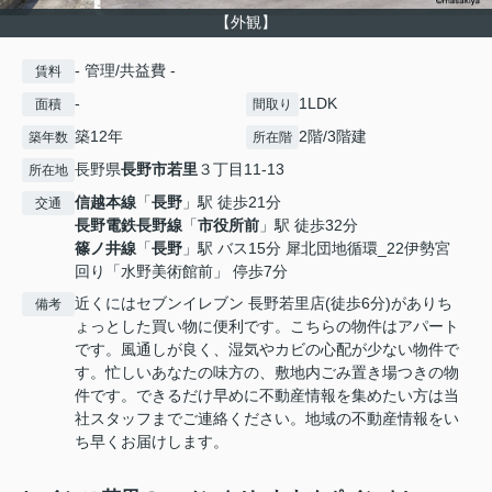
【外観】
- 管理/共益費 -
賃料
-
1LDK
面積
間取り
築12年
2階/3階建
築年数
所在階
長野県
長野市
若里
３丁目11-13
所在地
信越本線
「
長野
」駅 徒歩21分
交通
長野電鉄長野線
「
市役所前
」駅 徒歩32分
篠ノ井線
「
長野
」駅 バス15分 犀北団地循環_22伊勢宮
回り「水野美術館前」 停歩7分
近くにはセブンイレブン 長野若里店(徒歩6分)がありち
備考
ょっとした買い物に便利です。こちらの物件はアパート
です。風通しが良く、湿気やカビの心配が少ない物件で
す。忙しいあなたの味方の、敷地内ごみ置き場つきの物
件です。できるだけ早めに不動産情報を集めたい方は当
社スタッフまでご連絡ください。地域の不動産情報をい
ち早くお届けします。