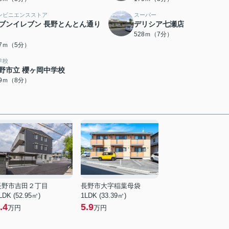
ンビニエンスストア
スーパー
ブンイレブン 長野とんとん通り
デリシア七瀬店
528ｍ（7分）
87ｍ（5分）
学校
野市立 櫻ヶ岡中学校
39ｍ（8分）
長野市吉田２丁目
長野市大字稲葉母袋
LDK (52.95㎡)
1LDK (33.39㎡)
.4
5.9
万円
万円