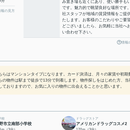
3分
み置き場も近くにあり、使い勝手も
です。魅力的で眺望良好な場所です
情報の見方
社スタッフが地域の賃貸情報をご提
たします。お客様のこだわりやご要
どございましたら、お気軽に当社へ
い合わせ下さい。
情報
ちらはマンションタイプになります。カード決済は、月々の家賃や初期
らの物件は駅まで徒歩で13分で到着します。物件探しをはじめた方、当
しておりますので、お気に入りの物件に出会えることかと思います。
学校
ドラッグストア
野市立南部小学校
アメリカンドラッグコスメ2
66ｍ（3分）
170ｍ（3分）