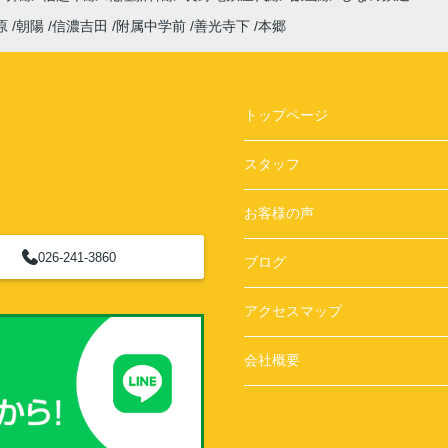
原
朝陽
信濃吉田
附属中学前
善光寺下
本郷
トップページ
スタッフ
お客様の声
026-241-3860
ブログ
アクセスマップ
会社概要