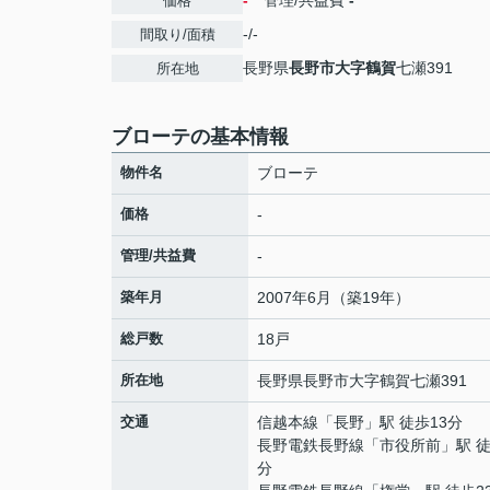
-
管理/共益費
-
価格
-/-
間取り/面積
長野県
長野市
大字鶴賀
七瀬391
所在地
ブローテの基本情報
物件名
ブローテ
価格
-
管理/共益費
-
築年月
2007年6月（築19年）
総戸数
18戸
所在地
長野県
長野市
大字鶴賀
七瀬391
交通
信越本線
「
長野
」駅 徒歩13分
長野電鉄長野線
「
市役所前
」駅 徒
分