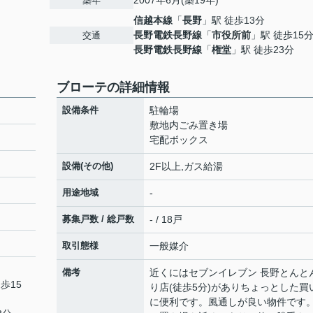
2007年6月(築19年)
築年
信越本線
「
長野
」駅 徒歩13分
長野電鉄長野線
「
市役所前
」駅 徒歩15
交通
長野電鉄長野線
「
権堂
」駅 徒歩23分
ブローテの詳細情報
設備条件
駐輪場
敷地内ごみ置き場
宅配ボックス
設備(その他)
2F以上,ガス給湯
用途地域
-
募集戸数 / 総戸数
- / 18戸
取引態様
一般媒介
備考
近くにはセブンイレブン 長野とんと
歩15
り店(徒歩5分)がありちょっとした買
に便利です。風通しが良い物件です