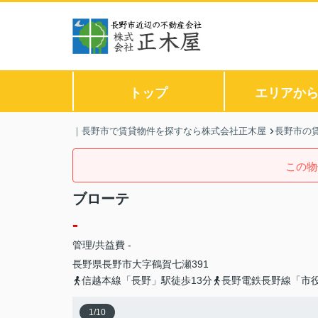
トップ
エリアか
｜長野市で賃貸物件を探すなら株式会社正木屋
長野市の
この物
ブローテ
-
管理/共益費 -
長野県
長野市
大字鶴賀
七瀬391
信越本線「長野」駅徒歩13分
長野電鉄長野線「市役
1
/
10