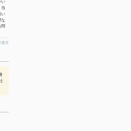
いい
。当
供い
望な
お問
の見方
費
社