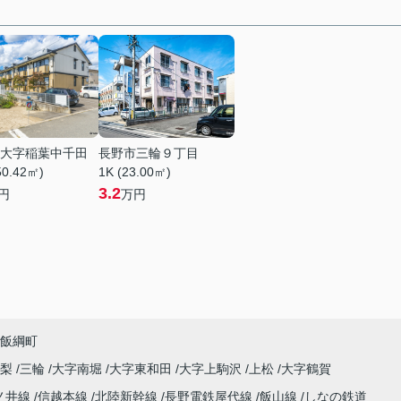
大字稲葉中千田
長野市三輪９丁目
50.42㎡)
1K (23.00㎡)
3.2
円
万円
飯綱町
高梨
三輪
大字南堀
大字東和田
大字上駒沢
上松
大字鶴賀
ノ井線
信越本線
北陸新幹線
長野電鉄屋代線
飯山線
しなの鉄道