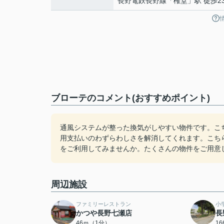
長野電鉄長野線
「
権堂
」駅 徒歩2
ブローテのコメント(おすすめポイント)
通風システムが整った換気がしやすい物件です。こ
用支払いのわずらわしさを解消してくれます。こち
をご利用してみませんか。たくさんの物件をご用意
周辺施設
ファミリーレストラン
小
かつや長野七瀬店
長
46ｍ（1分）
1