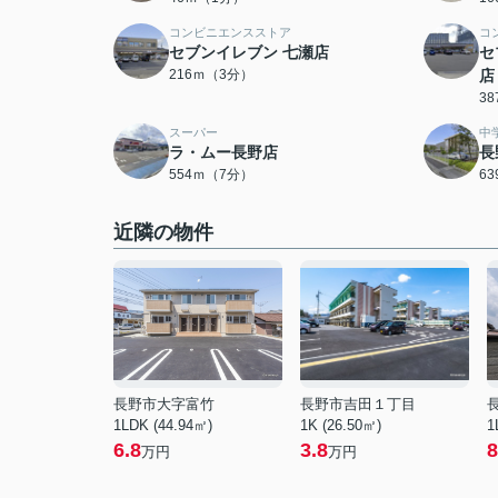
コンビニエンスストア
コ
セブンイレブン 七瀬店
セ
216ｍ（3分）
店
3
スーパー
中
ラ・ムー長野店
長
554ｍ（7分）
6
近隣の物件
長野市大字富竹
長野市吉田１丁目
1LDK (44.94㎡)
1K (26.50㎡)
1
6.8
3.8
8
万円
万円