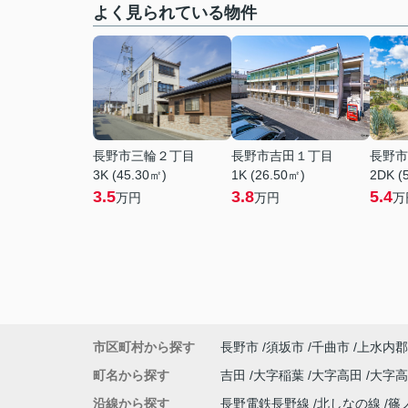
よく見られている物件
長野市三輪２丁目
長野市吉田１丁目
長野市
3K (45.30㎡)
1K (26.50㎡)
2DK (
3.5
3.8
5.4
万円
万円
万
市区町村から探す
長野市
須坂市
千曲市
上水内郡
町名から探す
吉田
大字稲葉
大字高田
大字
沿線から探す
長野電鉄長野線
北しなの線
篠