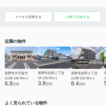
メールで共有する
LINEで共有する
近隣の物件
長野市吉田１丁目
長野市大字富竹
長野市吉田２丁目
1K (26.50㎡)
1
1LDK (44.94㎡)
1LDK (52.95㎡)
3.8
6.8
8.4
万円
万円
万円
よく見られている物件