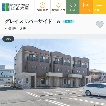
この物件の募集は終了しました。
閲覧履歴
お気に入り
LINE
メール
メニュー
グレイスリバーサイド A
空室0
-
管理/共益費 -
1
/
10