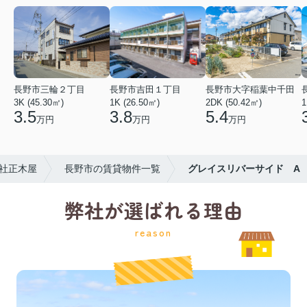
長野市三輪２丁目
長野市吉田１丁目
長野市大字稲葉中千田
3K (45.30㎡)
1K (26.50㎡)
2DK (50.42㎡)
1
3.5
3.8
5.4
万円
万円
万円
社正木屋
長野市の賃貸物件一覧
グレイスリバーサイド A
弊社が選ばれる理由
reason