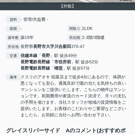
【外観】
- 管理/共益費 -
賃料
-
2LDK
面積
間取り
築19年
2-3階/3階建
築年数
所在階
長野県
長野市
大字川合新田
370-47
所在地
信越本線
「
長野
」駅 徒歩49分
交通
長野電鉄長野線
「
市役所前
」駅 徒歩52分
長野電鉄長野線
「
権堂
」駅 徒歩57分
クスリのアオキ 稲葉店まで徒歩4分にあるので、体調が
備考
悪くなっても安心。通風良好で陽の当たる気持ちの良い
マンションをご提供いたします。こちらの物件はマンシ
ョンです。初期費用や家賃のカード決済で、月々の支払
の手間を省けます。当社スタッフが地域の賃貸情報をご
提供いたします。お客様のこだわりやご要望などござい
ましたら、お気軽に当社へお問い合わせ下さい。
グレイスリバーサイド Aのコメント(おすすめポ