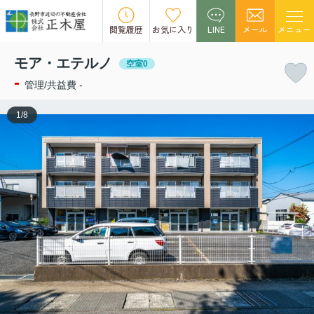
この物件の募集は終了しました。
閲覧履歴
お気に入り
LINE
メール
メニュー
モア・エテルノ
空室0
-
管理/共益費 -
1
/
8