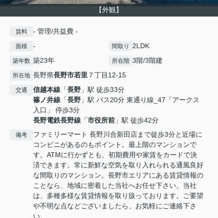
【外観】
- 管理/共益費 -
賃料
-
2LDK
面積
間取り
築23年
3階/3階建
築年数
所在階
長野県
長野市
若里
７丁目12-15
所在地
信越本線
「
長野
」駅 徒歩33分
交通
篠ノ井線
「
長野
」駅 バス20分 東通り線_47「アークス
入口」 停歩3分
長野電鉄長野線
「
市役所前
」駅 徒歩42分
ファミリーマート 長野川合新田店まで徒歩3分と近場に
備考
コンビニがあるのもポイント。最上階のマンションで
す。ATMに行かずとも、初期費用や家賃をカードで決
済できます。常に新鮮な空気を取り入れられる通風良好
な間取りのマンション。長野市エリアにある賃貸情報の
ことなら、地域に密着した当社へお任せ下さい。当社
は、多種多様な賃貸情報を取り扱っております。ご要望
や不明な点などございましたら、お気軽にご連絡下さ
い。