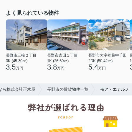
よく見られている物件
長野市三輪２丁目
長野市吉田１丁目
長野市大字稲葉中千田
3K (45.30㎡)
1K (26.50㎡)
2DK (50.42㎡)
1
3.5
3.8
5.4
万円
万円
万円
なら株式会社正木屋
長野市の賃貸物件一覧
モア・エテルノ
弊社が選ばれる理由
reason