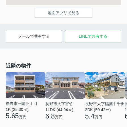
地図アプリで見る
メールで共有する
LINEで共有する
近隣の物件
長野市三輪９丁目
長野市大字富竹
長野市大字稲葉中千田
1K (28.30㎡)
1
1LDK (44.94㎡)
2DK (50.42㎡)
5.65
6.8
5.4
万円
万円
万円