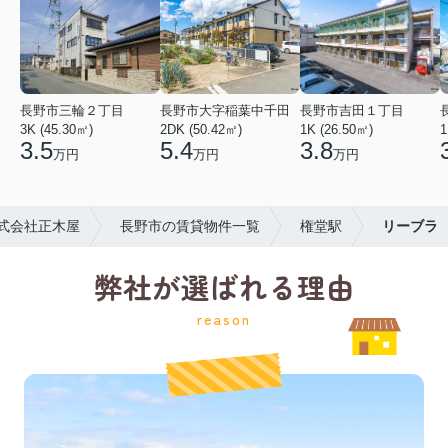
長野市三輪２丁目
長野市大字稲葉中千田
長野市吉田１丁目
3K (45.30㎡)
2DK (50.42㎡)
1K (26.50㎡)
1
3.5
5.4
3.8
万円
万円
万円
式会社正木屋
長野市の賃貸物件一覧
権堂駅
リーブラ
弊社が選ばれる理由
reason