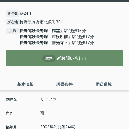
築24年
築年数
長野県長野市北条町32-1
所在地
長野電鉄長野線
「
権堂
」駅 徒歩15分
交通
長野電鉄長野線
「
市役所前
」駅 徒歩17分
長野電鉄長野線
「
善光寺下
」駅 徒歩17分
お問い合わせ
無料
基本情報
設備条件
周辺環境
リーブラ
物件名
南
向き
2002年2月(築24年)
築年月