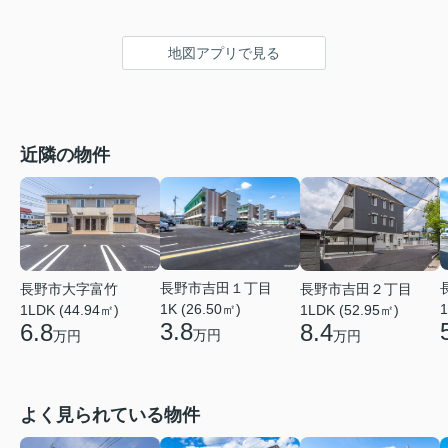
地図アプリで見る
近隣の物件
長野市吉田１丁目
長野市大字富竹
長野市吉田２丁目
1K (26.50㎡)
1
1LDK (44.94㎡)
1LDK (52.95㎡)
3.8
6.8
8.4
万円
万円
万円
よく見られている物件