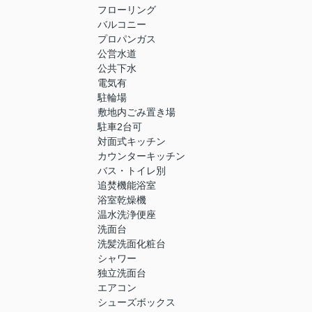
フローリング
バルコニー
プロパンガス
公営水道
公共下水
電気有
駐輪場
敷地内ごみ置き場
駐車2台可
対面式キッチン
カウンターキッチン
バス・トイレ別
追焚機能浴室
浴室乾燥機
温水洗浄便座
洗面台
洗髪洗面化粧台
シャワー
独立洗面台
エアコン
シューズボックス