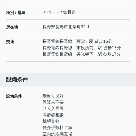
アパート / 鉄骨造
種別 / 構造
長野県
長野市
北条町
32-1
所在地
長野電鉄長野線
「
権堂
」駅 徒歩15分
交通
長野電鉄長野線
「
市役所前
」駅 徒歩17分
長野電鉄長野線
「
善光寺下
」駅 徒歩17分
設備条件
陽当り良好
設備条件
保証人不要
２人入居可
高齢者相談
眺望良好
仲介手数料半額
室内洗濯機置場