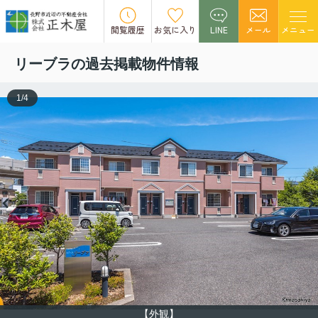
この物件の募集は終了しました。
閲覧履歴
お気に入り
LINE
メール
メニュー
リーブラの過去掲載物件情報
1
/
4
【外観】