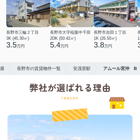
長野市三輪２丁目
長野市大字稲葉中千田
長野市吉田１丁目
3K (45.30㎡)
2DK (50.42㎡)
1K (26.50㎡)
1
3.5
5.4
3.8
万円
万円
万円
屋
長野市の賃貸物件一覧
安茂里駅
アムール宮沖 B
弊社が選ばれる理由
reason