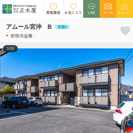
この物件の募集は終了しました。
閲覧履歴
お気に入り
LINE
メール
メニュー
アムール宮沖 B
空室0
-
管理/共益費 -
1
/
10