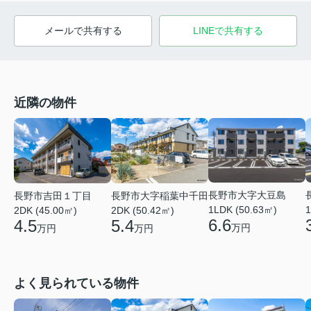
メールで共有する
LINEで共有する
近隣の物件
長野市大字大豆島
長野市吉田１丁目
長野市大字稲葉中千田
1LDK (50.63㎡)
1
2DK (45.00㎡)
2DK (50.42㎡)
6.6
4.5
5.4
万円
万円
万円
よく見られている物件