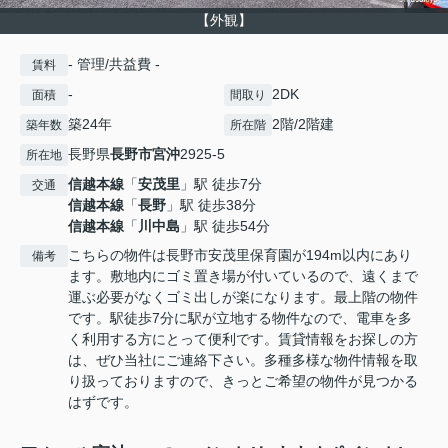
【外観】
- 管理/共益費 -
賃料
-
2DK
面積
間取り
築24年
2階/2階建
築年数
所在階
長野県
長野市
宮沖
2925-5
所在地
信越本線
「
安茂里
」駅 徒歩7分
交通
信越本線
「
長野
」駅 徒歩38分
信越本線
「
川中島
」駅 徒歩54分
こちらの物件は長野市安茂里保育園が194m以内にあり
備考
ます。敷地内にゴミ置き場が付いているので、遠くまで
運ぶ必要がなくゴミ出しが楽になります。最上階の物件
です。駅徒歩7分に駅が立地する物件なので、電車を多
く利用する方にとって便利です。賃貸情報をお探しの方
は、ぜひ当社にご連絡下さい。多種多様な物件情報を取
り扱っておりますので、きっとご希望の物件が見つかる
はずです。