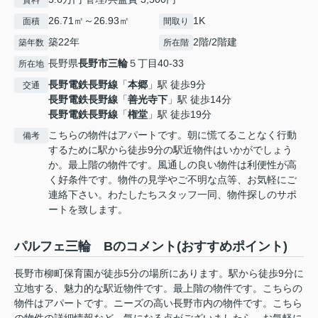
賃料
26.71㎡～26.93㎡
1K
面積
間取り
築22年
2階/2階建
築年数
所在階
長野県
長野市
三輪
５丁目40-33
所在地
長野電鉄長野線
「
本郷
」駅 徒歩9分
交通
長野電鉄長野線
「
善光寺下
」駅 徒歩14分
長野電鉄長野線
「
権堂
」駅 徒歩19分
こちらの物件はアパートです。朝に慌てることなく行動
備考
するために駅から徒歩9分の駅近物件はいかがでしょう
か。最上階の物件です。風通しの良い物件は利便性が高
く好条件です。物件の見学やご不明な点等、お気軽にご
連絡下さい。わたしたちスタッフ一同、物件探しのサポ
ートを致します。
パルフェ三輪 Bのコメント(おすすめポイント)
長野市柳町保育園が徒歩5分の場所にあります。駅から徒歩9分に
立地する、魅力的な駅近物件です。最上階の物件です。こちらの
物件はアパートです。ニーズの高い長野市内の物件です。こちら