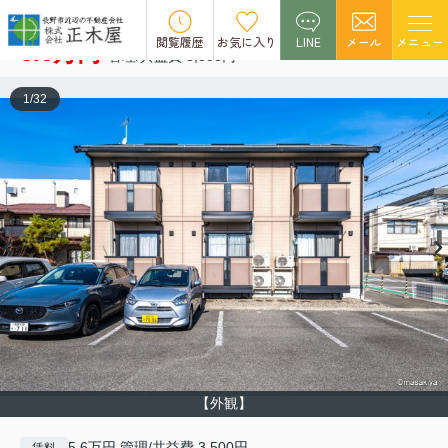
パルフェ三輪 B
空室2
閲覧履歴
お気に入り
LINE
メール
メニュー
5.6万円
管理/共益費 3,500円
1
/
32
【外観】
5.6万円 管理/共益費 3,500円