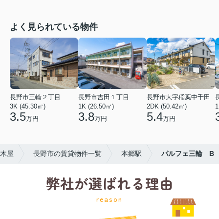
よく見られている物件
長野市三輪２丁目
長野市吉田１丁目
長野市大字稲葉中千田
3K (45.30㎡)
1K (26.50㎡)
2DK (50.42㎡)
1
3.5
3.8
5.4
万円
万円
万円
木屋
長野市の賃貸物件一覧
本郷駅
パルフェ三輪 B
弊社が選ばれる理由
reason