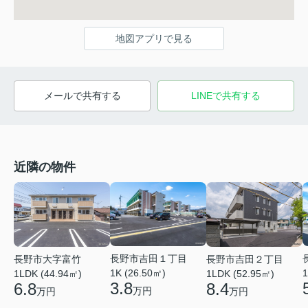
地図アプリで見る
メールで共有する
LINEで共有する
近隣の物件
長野市吉田１丁目
長野市大字富竹
長野市吉田２丁目
1K (26.50㎡)
1
1LDK (44.94㎡)
1LDK (52.95㎡)
3.8
6.8
8.4
万円
万円
万円