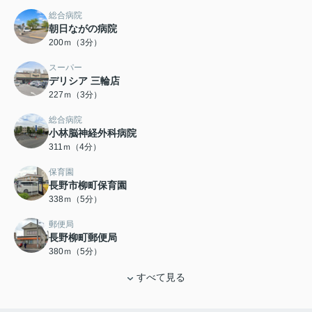
総合病院
朝日ながの病院
200ｍ（3分）
スーパー
デリシア 三輪店
227ｍ（3分）
総合病院
小林脳神経外科病院
311ｍ（4分）
保育園
長野市柳町保育園
338ｍ（5分）
郵便局
長野柳町郵便局
380ｍ（5分）
すべて見る