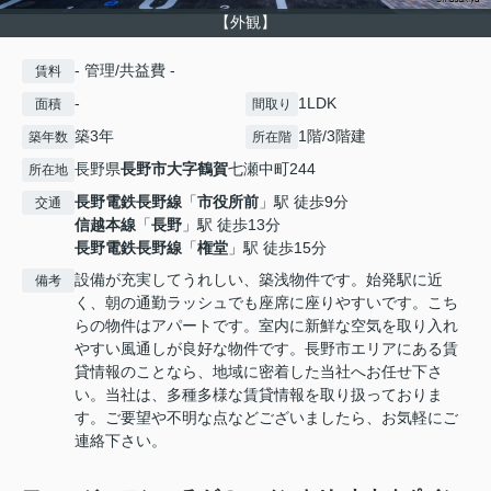
【外観】
- 管理/共益費 -
賃料
-
1LDK
面積
間取り
築3年
1階/3階建
築年数
所在階
長野県
長野市
大字鶴賀
七瀬中町244
所在地
長野電鉄長野線
「
市役所前
」駅 徒歩9分
交通
信越本線
「
長野
」駅 徒歩13分
長野電鉄長野線
「
権堂
」駅 徒歩15分
設備が充実してうれしい、築浅物件です。始発駅に近
備考
く、朝の通勤ラッシュでも座席に座りやすいです。こち
らの物件はアパートです。室内に新鮮な空気を取り入れ
やすい風通しが良好な物件です。長野市エリアにある賃
貸情報のことなら、地域に密着した当社へお任せ下さ
い。当社は、多種多様な賃貸情報を取り扱っておりま
す。ご要望や不明な点などございましたら、お気軽にご
連絡下さい。