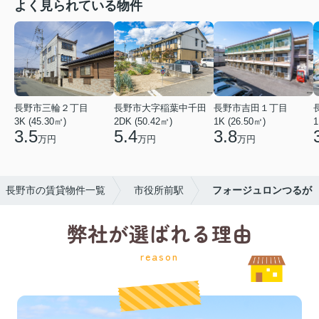
よく見られている物件
長野市三輪２丁目
長野市大字稲葉中千田
長野市吉田１丁目
3K (45.30㎡)
2DK (50.42㎡)
1K (26.50㎡)
1
3.5
5.4
3.8
万円
万円
万円
長野市の賃貸物件一覧
市役所前駅
フォージュロンつるが
弊社が選ばれる理由
reason