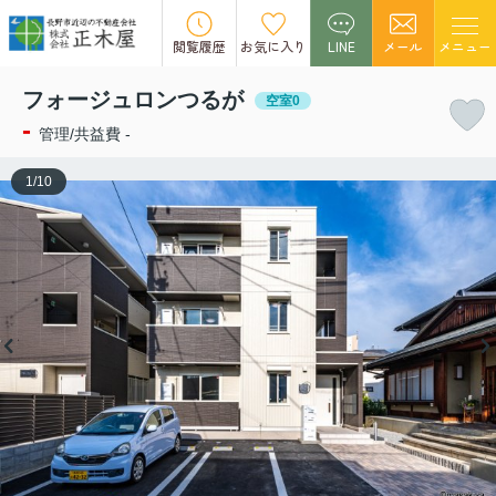
この物件の募集は終了しました。
閲覧履歴
お気に入り
LINE
メール
メニュー
フォージュロンつるが
空室0
-
管理/共益費 -
1
/
10