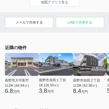
地図アプリで見る
メールで共有する
LINEで共有する
近隣の物件
長野市吉田１丁目
長野市大字富竹
長野市吉田２丁目
1K (26.50㎡)
1
1LDK (44.94㎡)
1LDK (52.95㎡)
3.8
6.8
8.4
万円
万円
万円