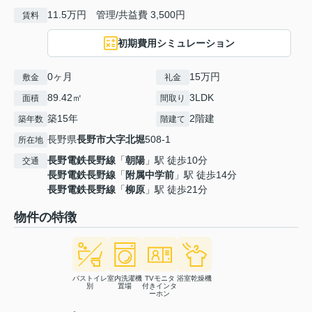
11.5万円 管理/共益費 3,500円
賃料
初期費用シミュレーション
0ヶ月
15万円
敷金
礼金
89.42㎡
3LDK
面積
間取り
築15年
2階建
築年数
階建て
長野県
長野市
大字北堀
508-1
所在地
長野電鉄長野線
「
朝陽
」駅 徒歩10分
交通
長野電鉄長野線
「
附属中学前
」駅 徒歩14分
長野電鉄長野線
「
柳原
」駅 徒歩21分
物件の特徴
バストイレ
室内洗濯機
TVモニタ
浴室乾燥機
別
置場
付きインタ
ーホン