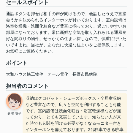
セールスポイント
通話ボタンを押せば相手の声が聞けるので、会話したうえで直接
会うかを決められるインターホンが付いております。室内設備は
浴室乾燥機・洗面化粧台など豊富に揃っており、過ごしやすいお
部屋になっております。常に新鮮な空気を取り入れられる通風良
好な間取りの物件。せっかくの住まい探しなので、慎重に行いた
いですよね。当社が、あなたに快適な住まいをご提供致します。
お気軽にご連絡ください。
ポイント
大和ハウス施工物件
オール電化
長野市民病院
担当者のコメント
収納はクロゼット・シューズボックス・全居室収納
など豊富なので、広々と空間を利用することも可能
です。室内設備は洗面化粧台・浴室乾燥機などが揃
倉澤 明子
っており、とても充実しています。知らない人が来
た時でも玄関を開ける必要がなくなるモニター付き
インターホンを備えております。2台駐車できる駐車