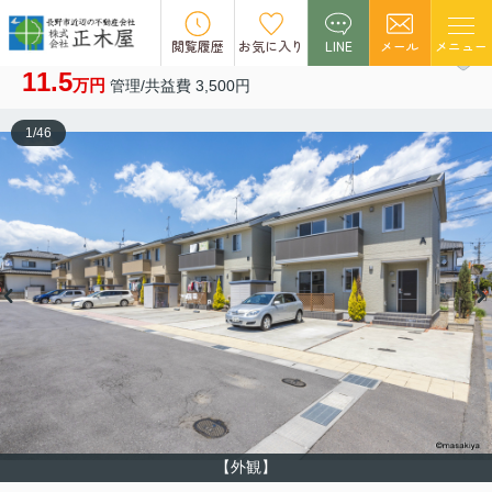
NEW
閲覧履歴
お気に入り
LINE
メール
メニュー
パストラルコート C
11.5
万円
管理/共益費 3,500円
1
/
46
【外観】