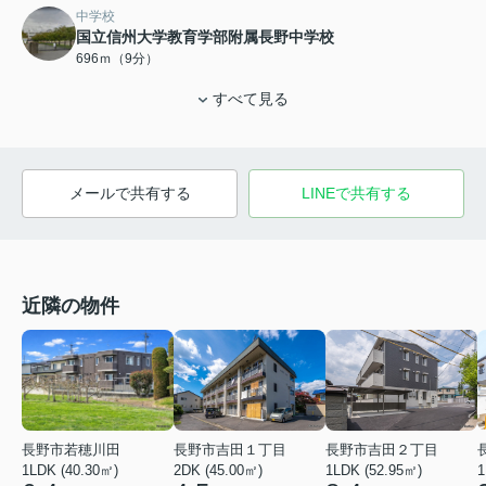
中学校
国立信州大学教育学部附属長野中学校
696ｍ（9分）
すべて見る
メールで共有する
LINEで共有する
近隣の物件
長野市若穂川田
長野市吉田１丁目
長野市吉田２丁目
1LDK (40.30㎡)
2DK (45.00㎡)
1LDK (52.95㎡)
1