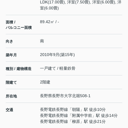
LDK(17.00畳), 洋室(7.50畳), 洋室(6.00畳), 洋
室(6.00畳)
89.42㎡ / -
面積 /
バルコニー面積
南
向き
2010年9月(築15年)
築年月
一戸建て / 軽量鉄骨
種別 / 建物構造
2階建
階建て
長野県
長野市
大字北堀
508-1
所在地
長野電鉄長野線
「
朝陽
」駅 徒歩10分
交通
長野電鉄長野線
「
附属中学前
」駅 徒歩14分
長野電鉄長野線
「
柳原
」駅 徒歩21分