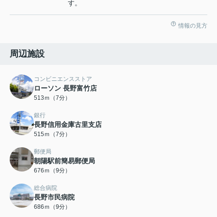
す。
情報の見方
周辺施設
コンビニエンスストア
ローソン 長野富竹店
513ｍ（7分）
銀行
長野信用金庫古里支店
515ｍ（7分）
郵便局
朝陽駅前簡易郵便局
676ｍ（9分）
総合病院
長野市民病院
686ｍ（9分）