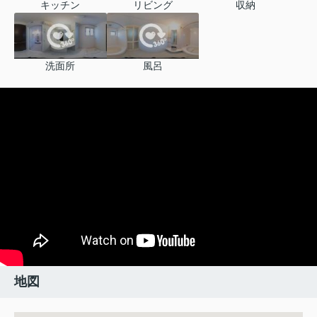
キッチン
リビング
収納
洗面所
風呂
地図