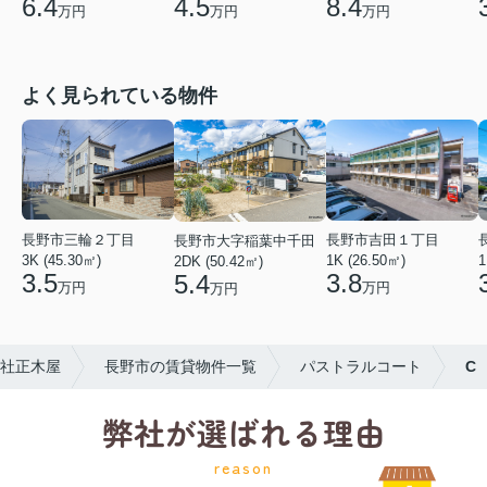
6.4
4.5
8.4
万円
万円
万円
よく見られている物件
長野市三輪２丁目
長野市吉田１丁目
長野市大字稲葉中千田
3K (45.30㎡)
1K (26.50㎡)
1
2DK (50.42㎡)
3.5
3.8
5.4
万円
万円
万円
社正木屋
長野市の賃貸物件一覧
パストラルコート
C
弊社が選ばれる理由
reason