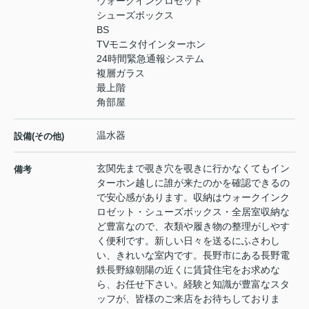
ウォークインクロゼット
シューズボックス
BS
TVモニタ付インターホン
24時間緊急通報システム
複層ガラス
最上階
角部屋
温水器
設備(その他)
玄関先まで覗き穴を覗きに行かなくてもイン
備考
ターホン越しに誰が来たのかを確認できるの
で安心感があります。収納はウォークインク
ロゼット・シューズボックス・全居室収納な
ど豊富なので、衣類や履き物の整理がしやす
く便利です。新しい日々を送るにふさわし
い、きれいな室内です。長野市にある長野電
鉄長野線朝陽の近くに賃貸住宅をお求めな
ら、お任せ下さい。経験と知識が豊富なスタ
ッフが、皆様のご来店をお待ちしておりま