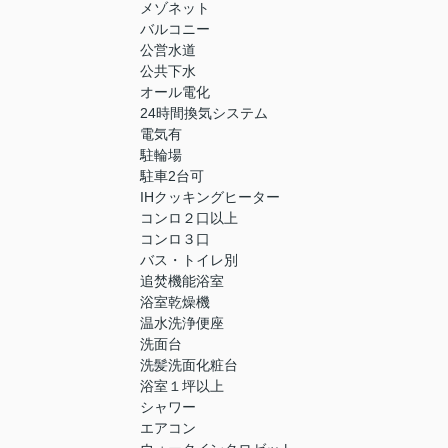
メゾネット
バルコニー
公営水道
公共下水
オール電化
24時間換気システム
電気有
駐輪場
駐車2台可
IHクッキングヒーター
コンロ２口以上
コンロ３口
バス・トイレ別
追焚機能浴室
浴室乾燥機
温水洗浄便座
洗面台
洗髪洗面化粧台
浴室１坪以上
シャワー
エアコン