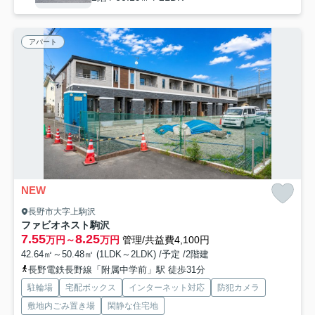
アパート
NEW
長野市大字上駒沢
ファビオネスト駒沢
7.55
8.25
万円～
万円
管理/共益費4,100円
42.64㎡～50.48㎡ (1LDK～2LDK) /予定 /2階建
長野電鉄長野線「附属中学前」駅 徒歩31分
駐輪場
宅配ボックス
インターネット対応
防犯カメラ
敷地内ごみ置き場
閑静な住宅地