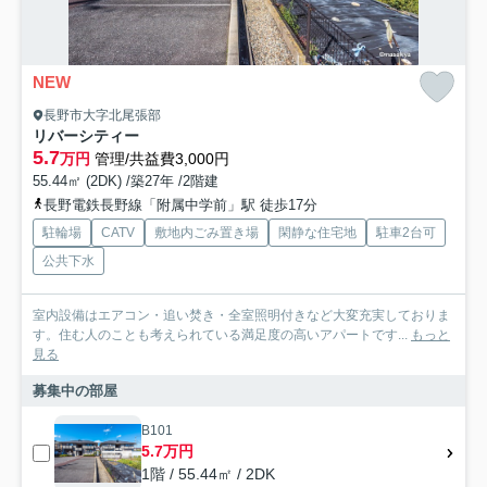
NEW
長野市大字北尾張部
リバーシティー
5.7
万円
管理/共益費3,000円
55.44㎡ (2DK) /築27年 /2階建
長野電鉄長野線「附属中学前」駅 徒歩17分
駐輪場
CATV
敷地内ごみ置き場
閑静な住宅地
駐車2台可
公共下水
室内設備はエアコン・追い焚き・全室照明付きなど大変充実しておりま
す。住む人のことも考えられている満足度の高いアパートです...
もっと
見る
募集中の部屋
B101
5.7万円
1階 / 55.44㎡ / 2DK