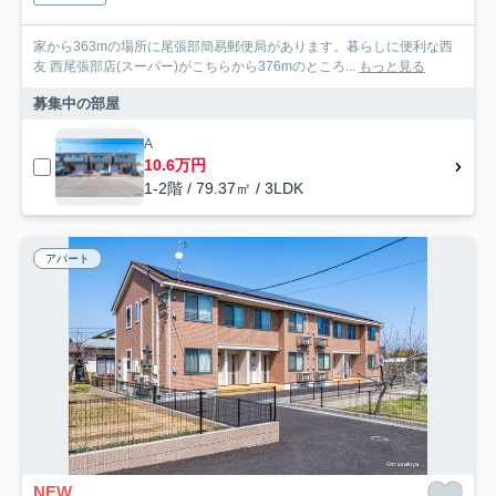
家から363mの場所に尾張部簡易郵便局があります。暮らしに便利な西
友 西尾張部店(スーパー)がこちらから376mのところ...
もっと見る
募集中の部屋
A
10.6万円
1-2階 / 79.37㎡ / 3LDK
アパート
NEW