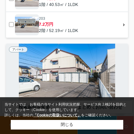
1階 / 40.53㎡ / 1LDK
203
7.2万円
2階 / 52.19㎡ / 1LDK
アパート
当サイトでは、お客様の当サイト利用状況把握、サービス向上検討を目的と
検索条件を変更
まとめてお問い合わせ
して、クッキー（Cookie）を使用しています。
NEW
詳しくは、当社の
「Cookieの取扱いについて」
をご確認ください。
長野市大字柳原
借りたい
買いたい
来店予約
閉じる
コーポラスU
6.65
万円
管理/共益費4,500円