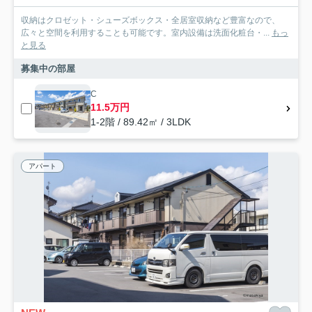
収納はクロゼット・シューズボックス・全居室収納など豊富なので、
広々と空間を利用することも可能です。室内設備は洗面化粧台・...
もっ
と見る
募集中の部屋
C
11.5万円
1-2階 / 89.42㎡ / 3LDK
アパート