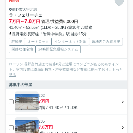
NEW
長野市大字北堀
ラ・フェリーチェ
7
7.8
万円～
万円
管理/共益費6,000円
41.40㎡～52.55㎡ (1LDK～2LDK) /築10年 /3階建
長野電鉄長野線「附属中学前」駅 徒歩15分
駐輪場
オートロック
インターネット対応
敷地内ごみ置き場
閑静な住宅地
24時間緊急通報システム
ローソン 長野富竹店まで徒歩6分と近場にコンビニがあるのもポイン
ト。室内設備は洗面所独立・浴室乾燥機など豊富に揃っており...
もっと
見る
募集中の部屋
202
7万円
2階 / 41.40㎡ / 1LDK
205
7.8万円