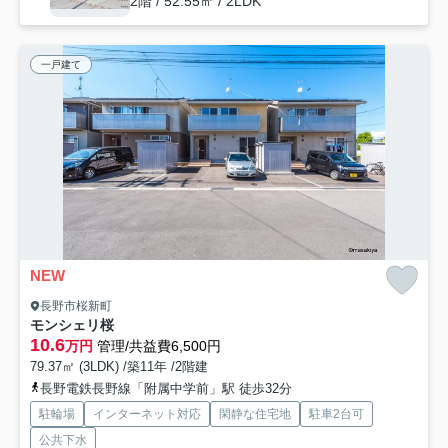
2階 / 52.55㎡ / 2LDK
一戸建て
NEW
長野市桜新町
モンシェリ桜
10.6
万円
管理/共益費6,500円
79.37㎡ (3LDK) /築11年 /2階建
長野電鉄長野線「附属中学前」駅 徒歩32分
駐輪場
インターネット対応
閑静な住宅地
駐車2台可
公共下水