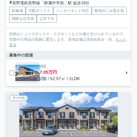
長野電鉄長野線「附属中学前」駅 徒歩19分
駐輪場
宅配ボックス
インターネット対応
敷地内ごみ置き場
閑静な住宅地
公共下水
収納はシューズボックス・クロゼットなどが備え付けられているので、
衣類や日用品の収納に重宝します。室内設備は洗面化粧台・浴...
もっと
見る
募集中の部屋
202
7.05万円
2階 / 52.57㎡ / 1LDK
アパート