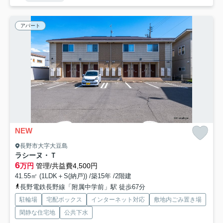
アパート
NEW
長野市大字大豆島
ラシーヌ・Ｔ
6
万円
管理/共益費4,500円
41.55㎡ (1LDK＋S(納戸)) /築15年 /2階建
長野電鉄長野線「附属中学前」駅 徒歩67分
駐輪場
宅配ボックス
インターネット対応
敷地内ごみ置き場
閑静な住宅地
公共下水