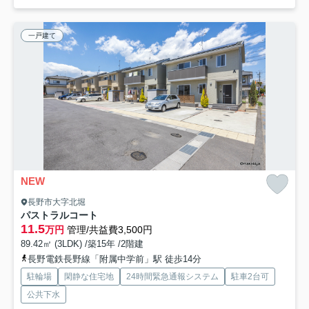
一戸建て
NEW
長野市大字北堀
パストラルコート
11.5
万円
管理/共益費3,500円
89.42㎡ (3LDK) /築15年 /2階建
長野電鉄長野線「附属中学前」駅 徒歩14分
駐輪場
閑静な住宅地
24時間緊急通報システム
駐車2台可
公共下水