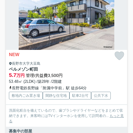
NEW
長野市大字大豆島
ベルメゾン町田
5.7
万円
管理/共益費3,500円
53.48㎡ (2LDK) /築28年 /2階建
長野電鉄長野線「附属中学前」駅 徒歩64分
敷地内ごみ置き場
閑静な住宅地
駐車2台可
公共下水
洗面化粧台を備えているので、歯ブラシやドライヤーなどをまとめて収
納できます。来客時にはTVインターホンを使用して訪問者の...
もっと見
る
募集中の部屋