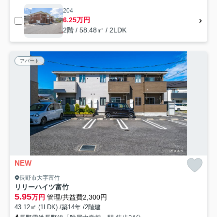
204
6.25万円
2階 / 58.48㎡ / 2LDK
アパート
NEW
長野市大字富竹
リリーハイツ富竹
5.95
万円
管理/共益費2,300円
43.12㎡ (1LDK) /築14年 /2階建