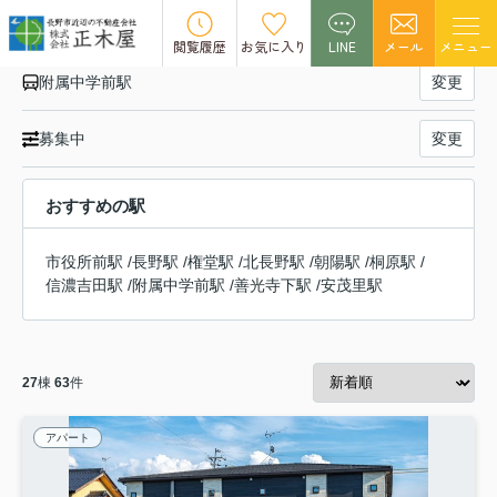
長野電鉄長野線 附属中学前駅の賃貸物件一覧
閲覧履歴
お気に入り
LINE
メール
メニュー
附属中学前駅
変更
募集中
変更
おすすめの駅
市役所前駅
/
長野駅
/
権堂駅
/
北長野駅
/
朝陽駅
/
桐原駅
/
信濃吉田駅
/
附属中学前駅
/
善光寺下駅
/
安茂里駅
27
棟
63
件
アパート