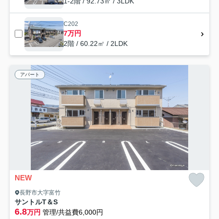
1-2階 / 92.73㎡ / 3LDK
C202
7万円
2階 / 60.22㎡ / 2LDK
アパート
NEW
長野市大字富竹
サントルT＆S
6.8
万円
管理/共益費6,000円