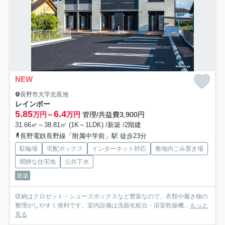
NEW
長野市大字北長池
レインボー
5.85
6.4
万円～
万円
管理/共益費3,900円
31.66㎡～38.81㎡ (1K～1LDK) /新築 /2階建
長野電鉄長野線「附属中学前」駅 徒歩23分
駐輪場
宅配ボックス
インターネット対応
敷地内ごみ置き場
閑静な住宅地
公共下水
新築
収納はクロゼット・シューズボックスなど豊富なので、衣類や履き物の
整理がしやすく便利です。室内設備は洗面化粧台・浴室乾燥機...
もっと
見る