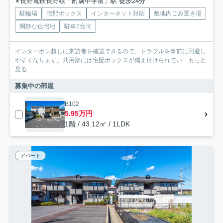
長野電鉄長野線「附属中学前」駅 徒歩24分
駐輪場
宅配ボックス
インターネット対応
敷地内ごみ置き場
閑静な住宅地
駐車2台可
インターホン越しに来訪者を確認できるので、トラブルを事前に回避し
やすくなります。共用部には宅配ボックスが備え付けられてい...
もっと
見る
募集中の部屋
B102
5.95万円
1階 / 43.12㎡ / 1LDK
アパート