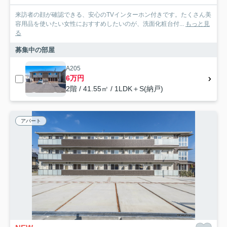
来訪者の顔が確認できる、安心のTVインターホン付きです。たくさん美
容用品を使いたい女性におすすめしたいのが、洗面化粧台付...
もっと見
る
募集中の部屋
A205
6万円
2階 / 41.55㎡ / 1LDK＋S(納戸)
アパート