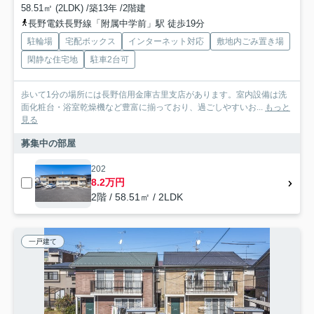
58.51㎡ (2LDK) /築13年 /2階建
長野電鉄長野線「附属中学前」駅 徒歩19分
駐輪場
宅配ボックス
インターネット対応
敷地内ごみ置き場
閑静な住宅地
駐車2台可
歩いて1分の場所には長野信用金庫古里支店があります。室内設備は洗
面化粧台・浴室乾燥機など豊富に揃っており、過ごしやすいお...
もっと
見る
募集中の部屋
202
8.2万円
2階 / 58.51㎡ / 2LDK
一戸建て