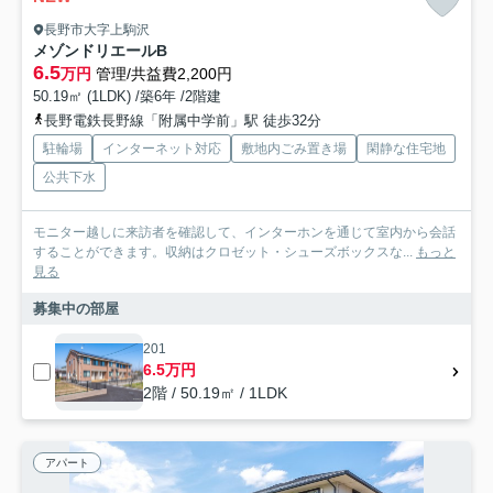
長野市大字上駒沢
メゾンドリエールB
6.5
万円
管理/共益費2,200円
50.19㎡ (1LDK) /築6年 /2階建
長野電鉄長野線「附属中学前」駅 徒歩32分
駐輪場
インターネット対応
敷地内ごみ置き場
閑静な住宅地
公共下水
モニター越しに来訪者を確認して、インターホンを通じて室内から会話
することができます。収納はクロゼット・シューズボックスな...
もっと
見る
募集中の部屋
201
6.5万円
2階 / 50.19㎡ / 1LDK
アパート