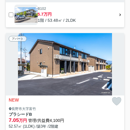
B102
5.7万円
1階 / 53.48㎡ / 2LDK
アパート
NEW
長野市大字富竹
プラシードB
7.05
万円
管理/共益費4,100円
52.57㎡ (1LDK) /築3年 /2階建