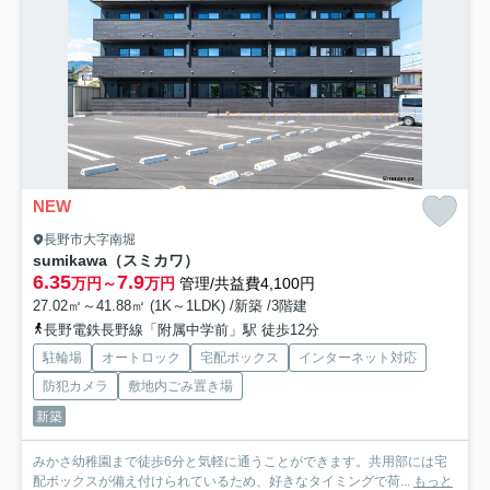
NEW
長野市大字南堀
sumikawa（スミカワ）
6.35
7.9
万円～
万円
管理/共益費4,100円
27.02㎡～41.88㎡ (1K～1LDK) /新築 /3階建
長野電鉄長野線「附属中学前」駅 徒歩12分
駐輪場
オートロック
宅配ボックス
インターネット対応
防犯カメラ
敷地内ごみ置き場
新築
みかさ幼稚園まで徒歩6分と気軽に通うことができます。共用部には宅
配ボックスが備え付けられているため、好きなタイミングで荷...
もっと