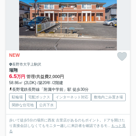
NEW
長野市大字上駒沢
瑞翔
6.5
万円
管理/共益費2,000円
58.86㎡ (2LDK) /築20年 /2階建
長野電鉄長野線「附属中学前」駅 徒歩30分
駐輪場
宅配ボックス
インターネット対応
敷地内ごみ置き場
閑静な住宅地
公共下水
歩いて徒歩5分の場所に西友 古里店があるのもポイント。ドアを開けた
り直接会話しなくてもモニター越しに来訪者を確認できるモ...
もっと見
る