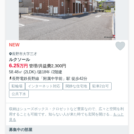
NEW
長野市大字三才
ルクソール
6.25
万円
管理/共益費2,300円
58.48㎡ (2LDK) /築18年 /2階建
長野電鉄長野線「附属中学前」駅 徒歩42分
駐輪場
インターネット対応
閑静な住宅地
駐車2台可
公共下水
収納はシューズボックス・クロゼットなど豊富なので、広々と空間を利
用することも可能です。知らない人が来た時でも玄関を開ける...
もっと
見る
募集中の部屋