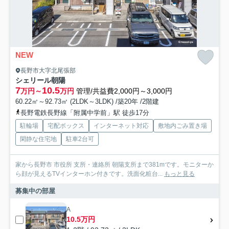
NEW
長野市大字北尾張部
シェリール朝陽
7
10.5
万円～
万円
管理/共益費2,000円～3,000円
60.22㎡～92.73㎡ (2LDK～3LDK) /築20年 /2階建
長野電鉄長野線「附属中学前」駅 徒歩17分
駐輪場
宅配ボックス
インターネット対応
敷地内ごみ置き場
閑静な住宅地
駐車2台可
家から長野市 市役所 支所・連絡所 朝陽支所まで381mです。モニターか
ら顔が見えるTVインターホン付きです。洗面化粧台...
もっと見る
募集中の部屋
A
10.5万円