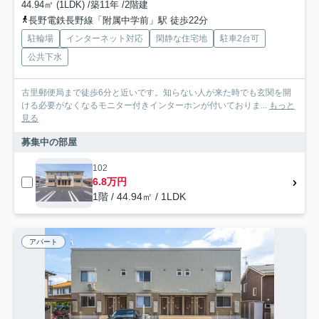
44.94㎡ (1LDK) /築11年 /2階建
長野電鉄長野線「附属中学前」駅 徒歩22分
駐輪場
インターネット対応
閑静な住宅地
駐車2台可
公共下水
古里郵便局まで徒歩6分と近いです。知らない人が来た時でも玄関を開
ける必要がなくなるモニター付きインターホンが付いておりま...
もっと
見る
募集中の部屋
102
6.8万円
1階 / 44.94㎡ / 1LDK
アパート