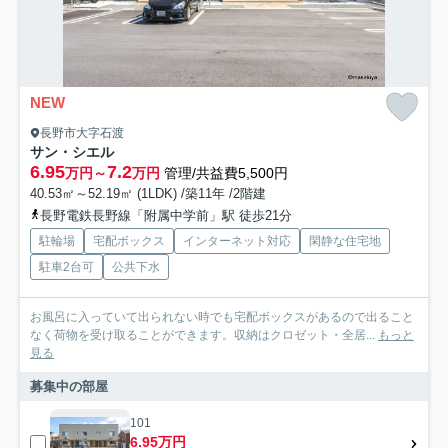
NEW
長野市大字石渡
サン・シエル
6.95
7.2
万円～
万円
管理/共益費5,500円
40.53㎡～52.19㎡ (1LDK) /築11年 /2階建
長野電鉄長野線「附属中学前」駅 徒歩21分
駐輪場
宅配ボックス
インターネット対応
閑静な住宅地
駐車2台可
公共下水
お風呂に入っていて出られない時でも宅配ボックスがあるので出ること
なく荷物を受け取ることができます。収納はクロゼット・全居...
もっと
見る
募集中の部屋
101
6.95万円