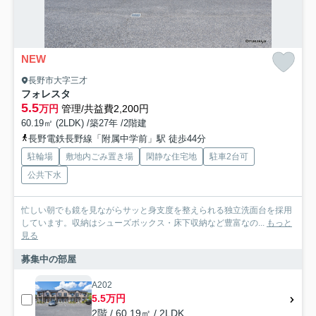
NEW
長野市大字三才
フォレスタ
5.5
万円
管理/共益費2,200円
60.19㎡ (2LDK) /築27年 /2階建
長野電鉄長野線「附属中学前」駅 徒歩44分
駐輪場
敷地内ごみ置き場
閑静な住宅地
駐車2台可
公共下水
忙しい朝でも鏡を見ながらサッと身支度を整えられる独立洗面台を採用
しています。収納はシューズボックス・床下収納など豊富なの...
もっと
見る
募集中の部屋
A202
5.5万円
2階 / 60.19㎡ / 2LDK