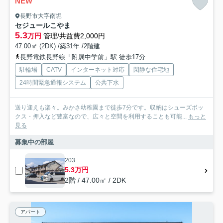
NEW
長野市大字南堀
セジュールこやま
5.3
万円
管理/共益費2,000円
47.00㎡ (2DK) /築31年 /2階建
長野電鉄長野線「附属中学前」駅 徒歩17分
駐輪場
CATV
インターネット対応
閑静な住宅地
24時間緊急通報システム
公共下水
送り迎えも楽々。みかさ幼稚園まで徒歩7分です。収納はシューズボッ
クス・押入など豊富なので、広々と空間を利用することも可能...
もっと
見る
募集中の部屋
203
5.3万円
2階 / 47.00㎡ / 2DK
アパート