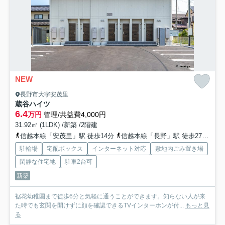
NEW
長野市大字安茂里
蔵谷ハイツ
6.4
万円
管理/共益費4,000円
31.92㎡ (1LDK) /新築 /2階建
信越本線「安茂里」駅 徒歩14分
信越本線「長野」駅 徒歩27分
長
駐輪場
宅配ボックス
インターネット対応
敷地内ごみ置き場
閑静な住宅地
駐車2台可
新築
裾花幼稚園まで徒歩6分と気軽に通うことができます。知らない人が来
た時でも玄関を開けずに顔を確認できるTVインターホンが付...
もっと見
る