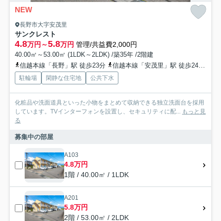
NEW
長野市大字安茂里
サンクレスト
4.8
5.8
万円～
万円
管理/共益費2,000円
40.00㎡～53.00㎡ (1LDK～2LDK) /築35年 /2階建
信越本線「長野」駅 徒歩23分
信越本線「安茂里」駅 徒歩24分
長
駐輪場
閑静な住宅地
公共下水
化粧品や洗面道具といった小物をまとめて収納できる独立洗面台を採用
しています。TVインターフォンを設置し、セキュリティに配...
もっと見
る
募集中の部屋
A103
4.8万円
1階 / 40.00㎡ / 1LDK
A201
5.8万円
2階 / 53.00㎡ / 2LDK