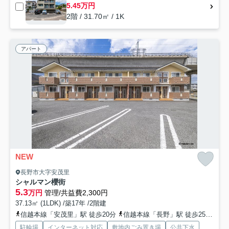
5.45万円
2階 / 31.70㎡ / 1K
アパート
NEW
長野市大字安茂里
シャルマン櫻街
5.3
万円
管理/共益費2,300円
37.13㎡ (1LDK) /築17年 /2階建
信越本線「安茂里」駅 徒歩20分
信越本線「長野」駅 徒歩25分
長
駐輪場
インターネット対応
敷地内ごみ置き場
公共下水