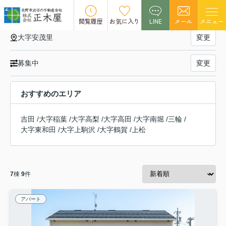
大字安茂里の賃貸物件一覧
閲覧履歴
お気に入り
LINE
メール
メニュー
大字安茂里
変更
募集中
変更
おすすめのエリア
吉田
/
大字稲葉
/
大字高梨
/
大字高田
/
大字南堀
/
三輪
/
大字東和田
/
大字上駒沢
/
大字鶴賀
/
上松
7
棟
9
件
アパート