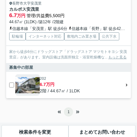
長野市大字安茂里
カルポス安茂里
6.7
万円
管理/共益費5,500円
44.67㎡ (1LDK) /築12年 /2階建
信越本線「安茂里」駅 徒歩6分
信越本線「長野」駅 徒歩42分
信越
駐輪場
インターネット対応
敷地内ごみ置き場
公共下水
家から徒歩6分にドラッグストア「ドラッグストア マツモトキヨシ 安茂
里店」があります。室内設備は洗面所独立・浴室乾燥機な...
もっと見る
募集中の部屋
202
6.7万円
2階 / 44.67㎡ / 1LDK
1
検索条件を変更
まとめてお問い合わせ