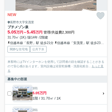
NEW
長野市大字安茂里
プチメゾン泉
5.05
5.45
万円～
万円
管理/共益費2,300円
31.70㎡ (1K) /築14年 /2階建
信越本線「長野」駅 徒歩21分
信越本線「安茂里」駅 徒歩23分
長
閑静な住宅地
公共下水
来客時にはTVインターホンを使用して訪問者の顔を確認することがきる
ので安心感があります。室内設備は浴室乾燥機・洗面化粧台...
もっと見
る
募集中の部屋
101
5.05万円
1階 / 31.70㎡ / 1K
201