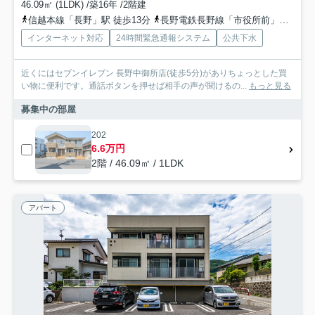
46.09㎡ (1LDK) /築16年 /2階建
信越本線「長野」駅 徒歩13分
長野電鉄長野線「市役所前」駅 徒歩23分
インターネット対応
24時間緊急通報システム
公共下水
近くにはセブンイレブン 長野中御所店(徒歩5分)がありちょっとした買
い物に便利です。通話ボタンを押せば相手の声が聞けるの...
もっと見る
募集中の部屋
202
6.6万円
2階 / 46.09㎡ / 1LDK
アパート