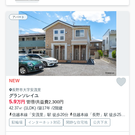
アパート
NEW
長野市大字安茂里
グランソレイユ
5.9
万円
管理/共益費2,300円
42.37㎡ (1LDK) /築17年 /2階建
信越本線「安茂里」駅 徒歩20分
信越本線「長野」駅 徒歩25分
長
駐輪場
インターネット対応
閑静な住宅地
公共下水