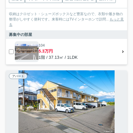
収納はクロゼット・シューズボックスなど豊富なので、衣類や履き物の
整理がしやすく便利です。来客時にはTVインターホンで訪問...
もっと見
る
募集中の部屋
104
5.3万円
1階 / 37.13㎡ / 1LDK
アパート