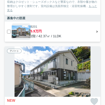
収納はクロゼット・シューズボックスなど豊富なので、衣類や履き物の
整理がしやすく便利です。室内設備は洗面所独立・浴室乾燥機...
もっと
見る
募集中の部屋
B201
5.9万円
2階 / 42.37㎡ / 1LDK
アパート
NEW