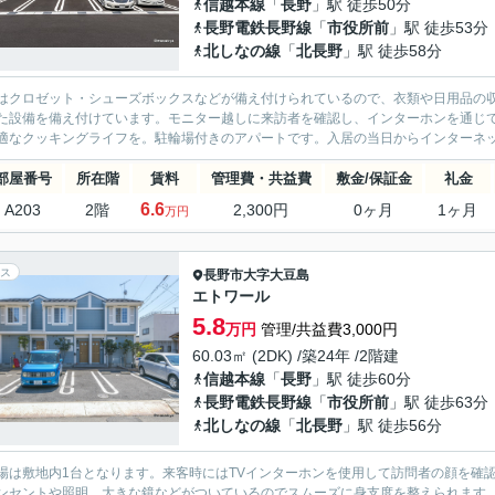
信越本線
「
長野
」駅 徒歩50分
長野電鉄長野線
「
市役所前
」駅 徒歩53分
北しなの線
「
北長野
」駅 徒歩58分
はクロゼット・シューズボックスなどが備え付けられているので、衣類や日用品の
た設備を備え付けています。モニター越しに来訪者を確認し、インターホンを通じ
適なクッキングライフを。駐輪場付きのアパートです。入居の当日からインターネッ
部屋番号
所在階
賃料
管理費・共益費
敷金/保証金
礼金
6.6
A203
2階
2,300円
0ヶ月
1ヶ月
万円
ス
長野市
大字大豆島
エトワール
5.8
万円
管理/共益費3,000円
60.03㎡ (2DK) /築24年 /2階建
信越本線
「
長野
」駅 徒歩60分
長野電鉄長野線
「
市役所前
」駅 徒歩63分
北しなの線
「
北長野
」駅 徒歩56分
場は敷地内1台となります。来客時にはTVインターホンを使用して訪問者の顔を確
ンセントや照明、大きな鏡などがついているのでスムーズに身支度を整えられます