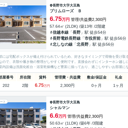
ート
長野市
大字大豆島
プリムローズ Ｂ
6.75
万円
管理/共益費2,300円
57.64㎡ (2LDK) /築13年 /2階建
信越本線
「
長野
」駅 徒歩54分
長野電鉄長野線
「
市役所前
」駅 徒歩56分
北しなの線
「
北長野
」駅 徒歩56分
部には宅配ボックスが備え付けられているため、好きなタイミングで荷物を受け取
なので、衣類や履き物の整理がしやすく便利です。直接会わずにインターホン越し
室内設備は洗面化粧台・浴室乾燥機など豊富に揃っており、過ごしやすいお部屋にな
部屋番号
所在階
賃料
管理費・共益費
敷金/保証金
礼金
6.75
202
2階
2,300円
0ヶ月
1ヶ月
万円
ート
長野市
大字大豆島
シャルマン
6.6
万円
管理/共益費2,300円
50.63㎡ (1LDK) /築6年 /3階建