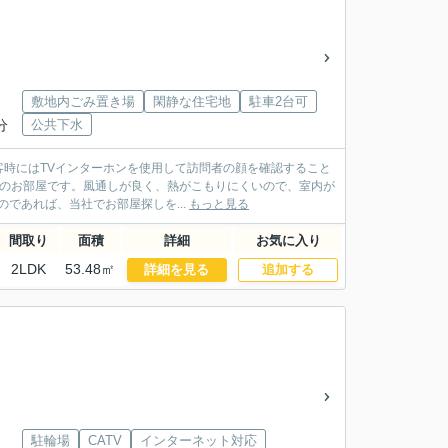
敷地内ごみ置き場
閑静な住宅地
駐車2台可
分
公共下水
時にはTVインターホンを使用して訪問者の顔を確認すること
プのお部屋です。風通しが良く、熱がこもりにくいので、室内が
であれば、当社でお部屋探しを...
もっと見る
間取り
面積
詳細
お気に入り
2LDK
53.48㎡
詳細を見る
追加する
駐輪場
CATV
インターネット対応