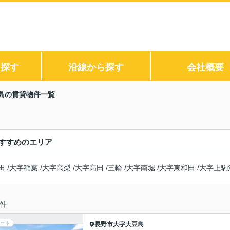
ら探す
沿線から探す
会社概要
島の賃貸物件一覧
すすめのエリア
田
/
大字稲葉
/
大字高梨
/
大字高田
/
三輪
/
大字南堀
/
大字東和田
/
大字上駒
件
ート
長野市
大字大豆島