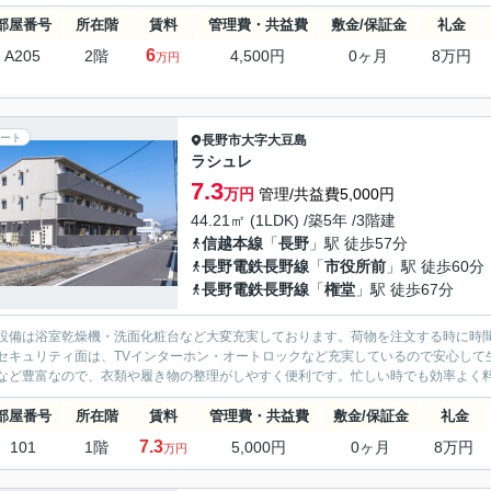
部屋番号
所在階
賃料
管理費・共益費
敷金/保証金
礼金
6
A205
2階
4,500円
0ヶ月
8万円
万円
ート
長野市
大字大豆島
ラシュレ
7.3
万円
管理/共益費5,000円
44.21㎡ (1LDK) /築5年 /3階建
信越本線
「
長野
」駅 徒歩57分
長野電鉄長野線
「
市役所前
」駅 徒歩60分
長野電鉄長野線
「
権堂
」駅 徒歩67分
設備は浴室乾燥機・洗面化粧台など大変充実しております。荷物を注文する時に時
セキュリティ面は、TVインターホン・オートロックなど充実しているので安心して
など豊富なので、衣類や履き物の整理がしやすく便利です。忙しい時でも効率よく料理
部屋番号
所在階
賃料
管理費・共益費
敷金/保証金
礼金
7.3
101
1階
5,000円
0ヶ月
8万円
万円