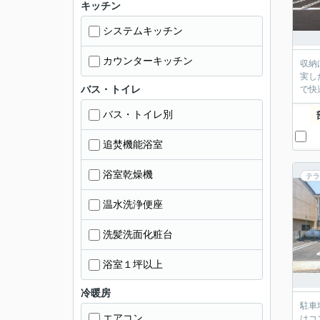
キッチン
システムキッチン
カウンターキッチン
収納
実し
バス・トイレ
で快
バス・トイレ別
追焚機能浴室
浴室乾燥機
テラ
温水洗浄便座
洗髪洗面化粧台
浴室１坪以上
冷暖房
駐車
エアコン
はコ