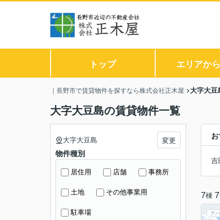
トップ
エリアか
大字大豆
｜長野市で賃貸物件を探すなら株式会社正木屋
大字大豆島の賃貸物件一覧
お
大字大豆島
変更
物件種別
吉
居住用
店舗
事務所
土地
その他事業用
7
7
棟
駐車場
アパ