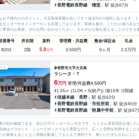
長野電鉄長野線
「
権堂
」駅 徒歩67分
なお子様向けのポイント。大豆島保育園が歩いてすぐ徒歩5分の場所にあります。
るモニター付きインターホンを設置しております。収納も魅力、こだわり派のあなた
ご希望のお客様、ぜひお問い合わせください。さわやかな朝を迎えることのできる通風
部屋番号
所在階
賃料
管理費・共益費
敷金/保証金
礼金
5.9
B202
2階
3,500円
0ヶ月
2.5万円
万円
ート
長野市
大字大豆島
ラシーヌ・Ｔ
6
万円
管理/共益費4,500円
41.55㎡ (1LDK＋S(納戸)) /築15年 /2階建
信越本線
「
長野
」駅 徒歩62分
長野電鉄長野線
「
市役所前
」駅 徒歩65分
長野電鉄長野線
「
附属中学前
」駅 徒歩67
者の顔が確認できる、安心のTVインターホン付きです。たくさん美容用品を使いた
収納はクロゼット・シューズボックスなど豊富なので、広々と空間を利用すること
わざ着替えることなく荷物を配達してもらえて便利です。車にいたずらされにくい、