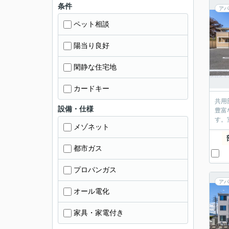
条件
アパ
ペット相談
陽当り良好
閑静な住宅地
カードキー
共用
設備・仕様
豊富
す。
メゾネット
都市ガス
プロパンガス
アパ
オール電化
家具・家電付き