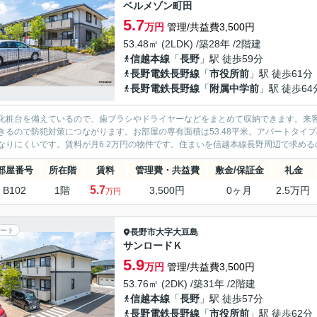
ベルメゾン町田
5.7
万円
管理/共益費3,500円
53.48㎡ (2LDK) /築28年 /2階建
信越本線
「
長野
」駅 徒歩59分
長野電鉄長野線
「
市役所前
」駅 徒歩61分
長野電鉄長野線
「
附属中学前
」駅 徒歩64
化粧台を備えているので、歯ブラシやドライヤーなどをまとめて収納できます。来客
きるので防犯対策につながります。お部屋の専有面積は53.48平米。アパートタイ
なりにくいです。賃料が月6.2万円の物件です。住まいを信越本線長野周辺で求めるの
部屋番号
所在階
賃料
管理費・共益費
敷金/保証金
礼金
5.7
B102
1階
3,500円
0ヶ月
2.5万円
万円
ート
長野市
大字大豆島
サンロードＫ
5.9
万円
管理/共益費3,500円
53.76㎡ (2DK) /築31年 /2階建
信越本線
「
長野
」駅 徒歩57分
長野電鉄長野線
「
市役所前
」駅 徒歩62分