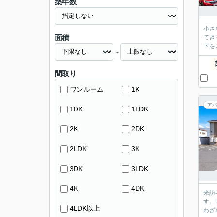
築年数
小さ
面積
でき
下を
～
間取り
ワンルーム
1K
アパ
1DK
1LDK
2K
2DK
2LDK
3K
3DK
3LDK
4K
4DK
来訪
す。
4LDK以上
わざ