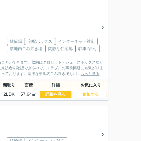
駐輪場
宅配ボックス
インターネット対応
敷地内ごみ置き場
閑静な住宅地
駐車2台可
ることができます。収納はクロゼット・シューズボックスなど
に来訪者を確認できるので、トラブルの事前回避にも繋がりま
っております。清潔な敷地内ごみ置き場も用...
もっと見る
間取り
面積
詳細
お気に入り
2LDK
57.64㎡
詳細を見る
追加する
駐輪場
インターネット対応