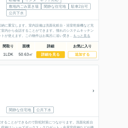
敷地内ごみ置き場
閑静な住宅地
駐車2台可
公共下水
収納に重宝します。室内設備は洗面化粧台・浴室乾燥機など充
て室内から会話することができます。憧れのシステムキッチン
トが使えます。この物件はお風呂に追い焚き...
もっと見る
間取り
面積
詳細
お気に入り
1LDK
50.63㎡
詳細を見る
追加する
閑静な住宅地
公共下水
認することができるので防犯対策につながります。洗面化粧台
。収納はシューズボックス・クロゼット・全居室収納などが備