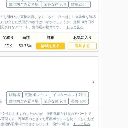
敷地内ごみ置き場
閑静な住宅地
駐車2台可
ドアを開けたり直接会話しなくてもモニター越しに来訪者を確認
に独立した洗面所の物件はいかがでしょうか。賃料10万円以
良好なアパート。角部屋の物件です。...
もっと見る
間取り
面積
詳細
お気に入り
2DK
53.76㎡
詳細を見る
追加する
駐輪場
宅配ボックス
インターネット対応
分
敷地内ごみ置き場
閑静な住宅地
公共下水
い女性におすすめしたいのが、洗面化粧台付きのアパートで
も可能です。部屋着のときでも宅配ボックスを使ってもらえば
敷地内駐車場の空きがあります。物件の広さ...
もっと見る