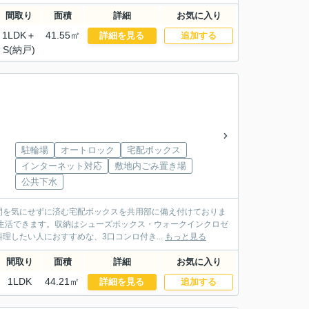
間取り
面積
詳細
お気に入り
1LDK＋
41.55㎡
詳細を見る
追加する
S(納戸)
駐輪場
オートロック
宅配ボックス
インターネット対応
敷地内ごみ置き場
公共下水
間を気にせずに済む宅配ボックスを共用部に備え付けておりま
生活できます。収納はシューズボックス・ウォークインクロゼ
したい人におすすめな、3口コンロ付き...
もっと見る
間取り
面積
詳細
お気に入り
1LDK
44.21㎡
詳細を見る
追加する