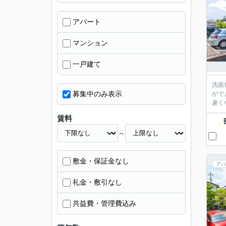
アパート
マンション
一戸建て
洗面
募集中のみ表示
がで
暑く
賃料
～
敷金・保証金なし
アパ
礼金・敷引なし
共益費・管理費込み