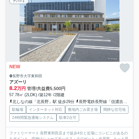
アパート
NEW
長野市大字東和田
アズーリ
8.2
万円
管理/共益費5,500円
57.78㎡ (2LDK) /築12年 /2階建
北しなの線「北長野」駅 徒歩29分
長野電鉄長野線「信濃吉田」駅 徒歩31分
駐輪場
インターネット対応
敷地内ごみ置き場
閑静な住宅地
24時間緊急通報システム
駐車2台可
ファミリーマート 長野東和田店まで徒歩4分と近場にコンビニがあるの
もポイント。収納はシューズボックス・クロゼット・全居室...
もっと見