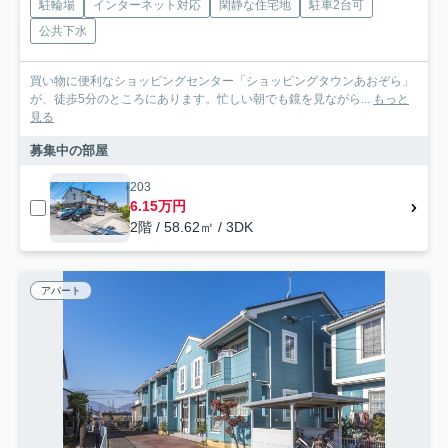
駐輪場
インターネット対応
閑静な住宅地
駐車2台可
公共下水
買い物に便利なショッピングセンター「ショッピングタウンあおぞら」
が、徒歩5分のところにあります。忙しい朝でも鏡を見ながら...
もっと
見る
募集中の部屋
203
6.15万円
2階 / 58.62㎡ / 3DK
アパート