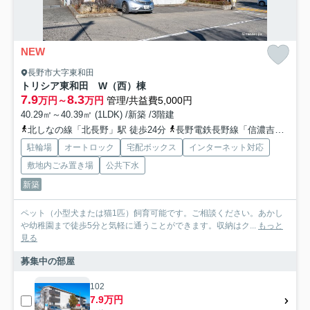
NEW
長野市大字東和田
トリシア東和田 W（西）棟
7.9
8.3
万円～
万円
管理/共益費5,000円
40.29㎡～40.39㎡ (1LDK) /新築 /3階建
北しなの線「北長野」駅 徒歩24分
長野電鉄長野線「信濃吉田」駅 徒歩26分
駐輪場
オートロック
宅配ボックス
インターネット対応
敷地内ごみ置き場
公共下水
新築
ペット（小型犬または猫1匹）飼育可能です。ご相談ください。あかし
や幼稚園まで徒歩5分と気軽に通うことができます。収納はク...
もっと
見る
募集中の部屋
102
7.9万円