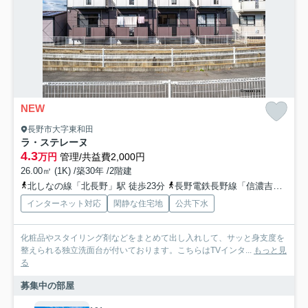
NEW
長野市大字東和田
ラ・ステレーヌ
4.3
万円
管理/共益費2,000円
26.00㎡ (1K) /築30年 /2階建
北しなの線「北長野」駅 徒歩23分
長野電鉄長野線「信濃吉田」駅 徒歩24分
インターネット対応
閑静な住宅地
公共下水
化粧品やスタイリング剤などをまとめて出し入れして、サッと身支度を
整えられる独立洗面台が付いております。こちらはTVインタ...
もっと見
る
募集中の部屋