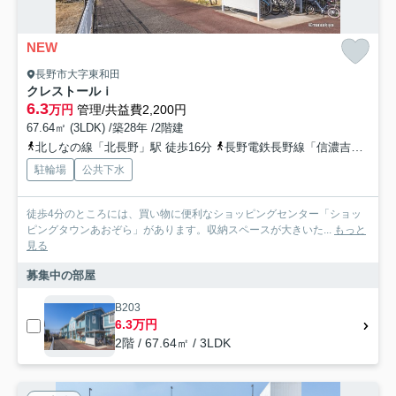
NEW
長野市大字東和田
クレストールｉ
6.3
万円
管理/共益費2,200円
67.64㎡ (3LDK) /築28年 /2階建
北しなの線「北長野」駅 徒歩16分
長野電鉄長野線「信濃吉田」駅 徒歩18分
駐輪場
公共下水
徒歩4分のところには、買い物に便利なショッピングセンター「ショッ
ピングタウンあおぞら」があります。収納スペースが大きいた...
もっと
見る
募集中の部屋
B203
6.3万円
2階 / 67.64㎡ / 3LDK