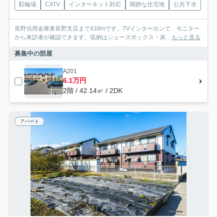
駐輪場
CATV
インターネット対応
閑静な住宅地
公共下水
長野信用金庫東長野支店まで439mです。TVインターホンで、モニター
から来訪者が確認できます。収納はシューズボックス・床...
もっと見る
募集中の部屋
A201
6.1万円
2階 / 42.14㎡ / 2DK
アパート