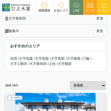
大字東和田の賃貸物件一覧
閲覧履歴
お気に入り
LINE
メール
メニュー
大字東和田
変更
募集中
変更
おすすめのエリア
吉田
/
大字稲葉
/
大字高梨
/
大字高田
/
大字南堀
/
三輪
/
大字上駒沢
/
大字東和田
/
上松
/
大字鶴賀
10
棟
15
件
アパート