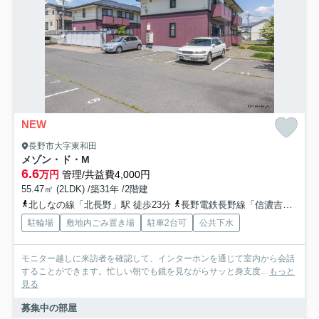
NEW
長野市大字東和田
メゾン・ド・M
6.6
万円
管理/共益費4,000円
55.47㎡ (2LDK) /築31年 /2階建
北しなの線「北長野」駅 徒歩23分
長野電鉄長野線「信濃吉田」駅 徒歩25分
駐輪場
敷地内ごみ置き場
駐車2台可
公共下水
モニター越しに来訪者を確認して、インターホンを通じて室内から会話
することができます。忙しい朝でも鏡を見ながらサッと身支度...
もっと
見る
募集中の部屋