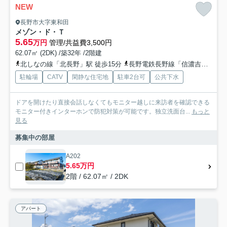
NEW
長野市大字東和田
メゾン・ド・Ｔ
5.65
万円
管理/共益費3,500円
62.07㎡ (2DK) /築32年 /2階建
北しなの線「北長野」駅 徒歩15分
長野電鉄長野線「信濃吉田」駅 徒歩21分
駐輪場
CATV
閑静な住宅地
駐車2台可
公共下水
ドアを開けたり直接会話しなくてもモニター越しに来訪者を確認できる
モニター付きインターホンで防犯対策が可能です。独立洗面台...
もっと
見る
募集中の部屋
A202
5.65万円
2階 / 62.07㎡ / 2DK
アパート