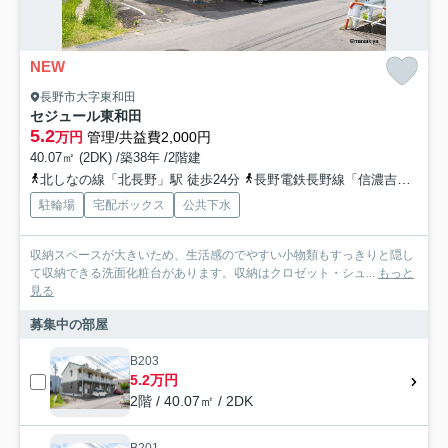
NEW
長野市大字東和田
セジュール東和田
5.2
万円
管理/共益費2,000円
40.07㎡ (2DK) /築38年 /2階建
北しなの線「北長野」駅 徒歩24分
長野電鉄長野線「信濃吉田」駅 徒歩27分
駐輪場
宅配ボックス
公共下水
収納スペースが大きいため、生活感のでやすい小物類もすっきりと隠し
て収納できる洗面化粧台があります。収納はクロゼット・シュ...
もっと
見る
募集中の部屋
B203
5.2万円
2階 / 40.07㎡ / 2DK