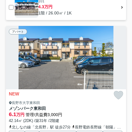
101
4.3万円
1階 / 26.00㎡ / 1K
アパート
NEW
長野市大字東和田
メゾンパーク東和田
6.1
万円
管理/共益費3,000円
42.14㎡ (2DK) /築31年 /2階建
北しなの線「北長野」駅 徒歩27分
長野電鉄長野線「朝陽」駅 徒歩26分