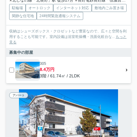
北しなの線「北長野」駅 徒歩27分
長野電鉄長野線「信濃吉田」駅 徒歩28分
駐輪場
オートロック
インターネット対応
敷地内ごみ置き場
閑静な住宅地
24時間緊急通報システム
収納はシューズボックス・クロゼットなど豊富なので、広々と空間を利
用することも可能です。室内設備は浴室乾燥機・洗面化粧台な...
もっと
見る
募集中の部屋
305
8.4万円
3階 / 61.74㎡ / 2LDK
アパート