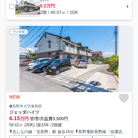
B201
5.2万円
2階 / 40.07㎡ / 2DK
アパート
NEW
長野市大字東和田
ジェッダハイツ
6.15
万円
管理/共益費3,500円
58.62㎡ (3DK) /築33年 /2階建
北しなの線「北長野」駅 徒歩16分
長野電鉄長野線「信濃吉田」駅 徒歩18分