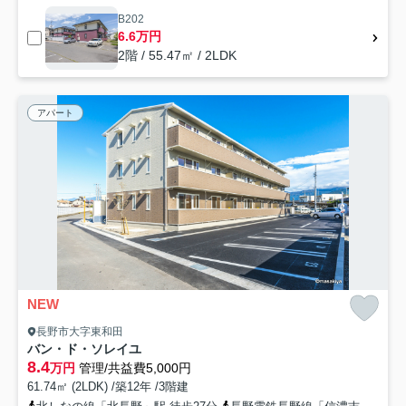
B202
6.6万円
2階 / 55.47㎡ / 2LDK
アパート
NEW
長野市大字東和田
バン・ド・ソレイユ
8.4
万円
管理/共益費5,000円
61.74㎡ (2LDK) /築12年 /3階建