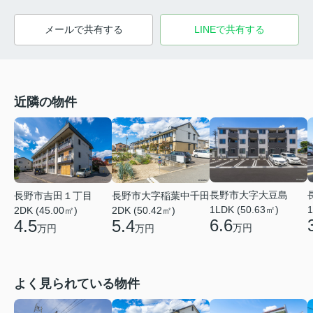
メールで共有する
LINEで共有する
近隣の物件
長野市大字大豆島
長野市吉田１丁目
長野市大字稲葉中千田
1LDK (50.63㎡)
1
2DK (45.00㎡)
2DK (50.42㎡)
6.6
4.5
5.4
万円
万円
万円
よく見られている物件