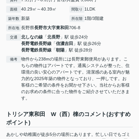
賃料
40.29㎡～40.39㎡
1LDK
面積
間取り
新築
1階/3階建
築年数
所在階
長野県
長野市
大字東和田
706-8
所在地
北しなの線
「
北長野
」駅 徒歩24分
交通
長野電鉄長野線
「
信濃吉田
」駅 徒歩26分
長野電鉄長野線
「
朝陽
」駅 徒歩28分
物件から238mの場所には長野東郵便局があります。こ
備考
ちらの物件はアパートです。通風システムが整った、住
環境の良い安心のアパートです。清潔感のある室内が魅
力的な2025年築の物件となっており、一押しです。お
客様のご希望の条件をお聞かせ下さい。当社からお客様
のお求めの条件に合った物件をご紹介させていただきま
す。
トリシア東和田 W（西）棟のコメント(おすすめ
ポイント)
あかしや幼稚園が徒歩5分の場所にあります。忙しい日でもゴミ