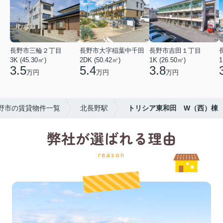
長野市三輪２丁目
長野市大字稲葉中千田
長野市吉田１丁目
3K (45.30㎡)
2DK (50.42㎡)
1K (26.50㎡)
1
3.5
5.4
3.8
万円
万円
万円
野市の賃貸物件一覧
北長野駅
トリシア東和田 W（西）棟
弊社が選ばれる理由
reason