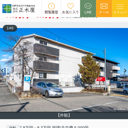
トリシア東和田 W（西）棟
空室5
閲覧履歴
お気に入り
LINE
メール
メニュー
7.9万円～8.3万円
管理/共益費 5,000円
1
/
49
【外観】
7.9万円～8.3万円 管理/共益費 5,000円