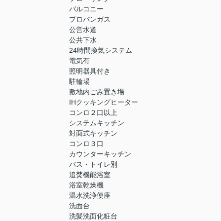
バルコニー
プロパンガス
公営水道
公共下水
24時間換気システム
電気有
照明器具付き
駐輪場
敷地内ごみ置き場
IHクッキングヒーター
コンロ２口以上
システムキッチン
対面式キッチン
コンロ３口
カウンターキッチン
バス・トイレ別
追焚機能浴室
浴室乾燥機
温水洗浄便座
洗面台
洗髪洗面化粧台