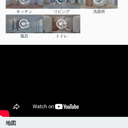
キッチン
リビング
洗面所
風呂
トイレ
地図