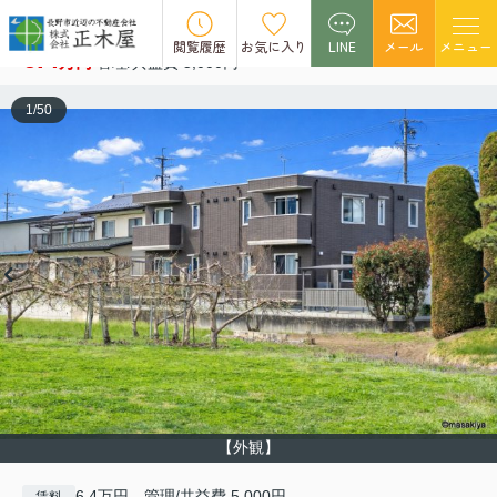
エイト クラウド 105
閲覧履歴
お気に入り
LINE
メール
メニュー
6.4
万円
管理/共益費 5,000円
1
/
50
【外観】
6.4万円 管理/共益費 5,000円