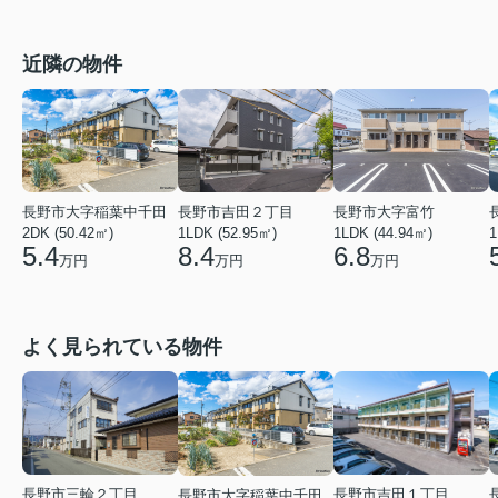
近隣の物件
長野市大字稲葉中千田
長野市吉田２丁目
長野市大字富竹
1
2DK (50.42㎡)
1LDK (52.95㎡)
1LDK (44.94㎡)
5.4
8.4
6.8
万円
万円
万円
よく見られている物件
長野市三輪２丁目
長野市吉田１丁目
長野市大字稲葉中千田