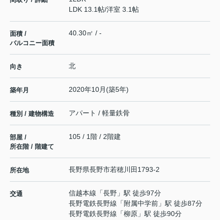
LDK 13.1帖
/
洋室 3.1帖
40.30㎡ / -
面積 /
バルコニー面積
北
向き
2020年10月(築5年)
築年月
アパート / 軽量鉄骨
種別 / 建物構造
105 / 1階 / 2階建
部屋 /
所在階 / 階建て
長野県
長野市
若穂川田
1793-2
所在地
信越本線
「
長野
」駅 徒歩97分
交通
長野電鉄長野線
「
附属中学前
」駅 徒歩87分
長野電鉄長野線
「
柳原
」駅 徒歩90分