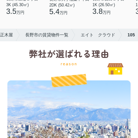
3K (45.30㎡)
1K (26.50㎡)
1
2DK (50.42㎡)
3.5
3.8
5.4
万円
万円
万円
正木屋
長野市の賃貸物件一覧
エイト クラウド
105
弊社が選ばれる理由
reason