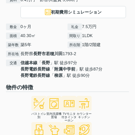
賃料
初期費用シミュレーション
0ヶ月
7.5万円
敷金
礼金
40.30㎡
1LDK
面積
間取り
築5年
1階/2階建
築年数
所在階
長野県
長野市
若穂川田
1793-2
所在地
信越本線
「
長野
」駅 徒歩97分
交通
長野電鉄長野線
「
附属中学前
」駅 徒歩87分
長野電鉄長野線
「
柳原
」駅 徒歩90分
物件の特徴
バストイレ
室内洗濯機
TVモニタ
カウンター
別
置場
付きインタ
キッチン
ーホン