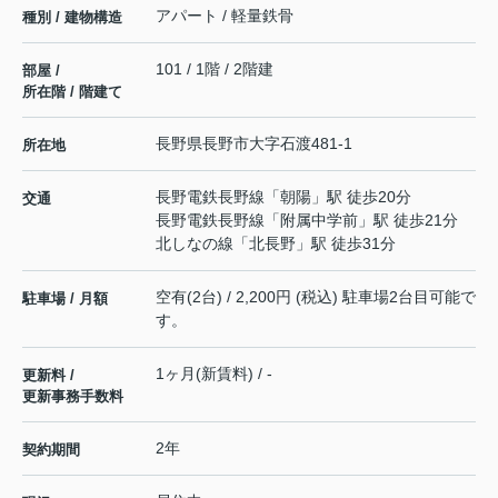
アパート / 軽量鉄骨
種別 / 建物構造
101 / 1階 / 2階建
部屋 /
所在階 / 階建て
長野県
長野市
大字石渡
481-1
所在地
長野電鉄長野線
「
朝陽
」駅 徒歩20分
交通
長野電鉄長野線
「
附属中学前
」駅 徒歩21分
北しなの線
「
北長野
」駅 徒歩31分
空有(2台) / 2,200円 (税込) 駐車場2台目可能で
駐車場 / 月額
す。
1ヶ月(新賃料) / -
更新料 /
更新事務手数料
2年
契約期間