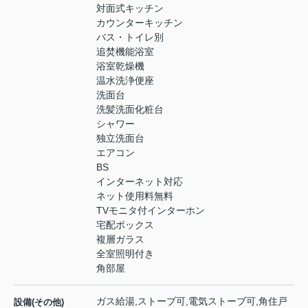
対面式キッチン
カウンターキッチン
バス・トイレ別
追焚機能浴室
浴室乾燥機
温水洗浄便座
洗面台
洗髪洗面化粧台
シャワー
独立洗面台
エアコン
BS
インターネット対応
ネット使用料無料
TVモニタ付インターホン
宅配ボックス
複層ガラス
全室照明付き
角部屋
ガス給湯,ストーブ可,電気ストーブ可,角住戸
設備(その他)