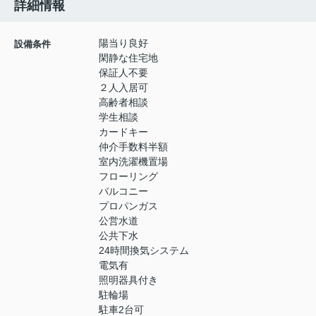
詳細情報
陽当り良好
設備条件
閑静な住宅地
保証人不要
２人入居可
高齢者相談
学生相談
カードキー
仲介手数料半額
室内洗濯機置場
フローリング
バルコニー
プロパンガス
公営水道
公共下水
24時間換気システム
電気有
照明器具付き
駐輪場
駐車2台可