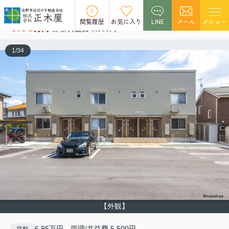
サン・シエル 101
閲覧履歴
お気に入り
LINE
メール
メニュー
6.95
万円
管理/共益費 5,500円
1
/
34
【外観】
6.95万円 管理/共益費 5,500円