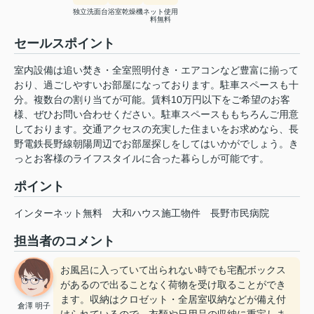
独立洗面台
浴室乾燥機
ネット使用
料無料
セールスポイント
室内設備は追い焚き・全室照明付き・エアコンなど豊富に揃って
おり、過ごしやすいお部屋になっております。駐車スペースも十
分。複数台の割り当てが可能。賃料10万円以下をご希望のお客
様、ぜひお問い合わせください。駐車スペースももちろんご用意
しております。交通アクセスの充実した住まいをお求めなら、長
野電鉄長野線朝陽周辺でお部屋探しをしてはいかがでしょう。き
っとお客様のライフスタイルに合った暮らしが可能です。
ポイント
インターネット無料
大和ハウス施工物件
長野市民病院
担当者のコメント
お風呂に入っていて出られない時でも宅配ボックス
があるので出ることなく荷物を受け取ることができ
ます。収納はクロゼット・全居室収納などが備え付
倉澤 明子