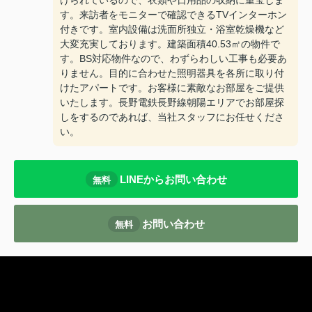
けられているので、衣類や日用品の収納に重宝しま
す。来訪者をモニターで確認できるTVインターホン
付きです。室内設備は洗面所独立・浴室乾燥機など
大変充実しております。建築面積40.53㎡の物件で
す。BS対応物件なので、わずらわしい工事も必要あ
りません。目的に合わせた照明器具を各所に取り付
けたアパートです。お客様に素敵なお部屋をご提供
いたします。長野電鉄長野線朝陽エリアでお部屋探
しをするのであれば、当社スタッフにお任せくださ
い。
LINEからお問い合わせ
無料
お問い合わせ
無料