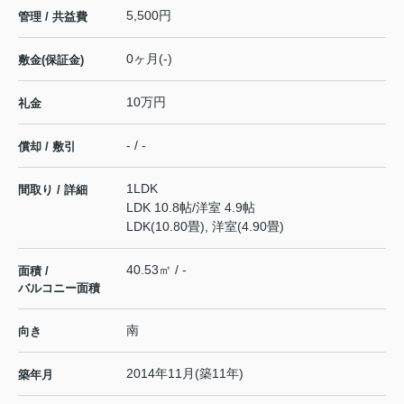
5,500円
管理 / 共益費
0ヶ月(-)
敷金(保証金)
10万円
礼金
- / -
償却 / 敷引
1LDK
間取り / 詳細
LDK 10.8帖
/
洋室 4.9帖
LDK(10.80畳), 洋室(4.90畳)
40.53㎡ / -
面積 /
バルコニー面積
南
向き
2014年11月(築11年)
築年月