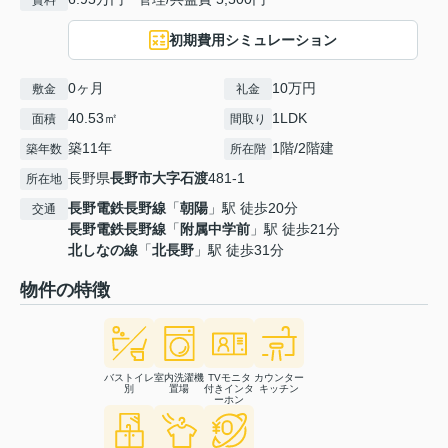
賃料
初期費用シミュレーション
0ヶ月
10万円
敷金
礼金
40.53㎡
1LDK
面積
間取り
築11年
1階/2階建
築年数
所在階
長野県
長野市
大字石渡
481-1
所在地
長野電鉄長野線
「
朝陽
」駅 徒歩20分
交通
長野電鉄長野線
「
附属中学前
」駅 徒歩21分
北しなの線
「
北長野
」駅 徒歩31分
物件の特徴
バストイレ
室内洗濯機
TVモニタ
カウンター
別
置場
付きインタ
キッチン
ーホン