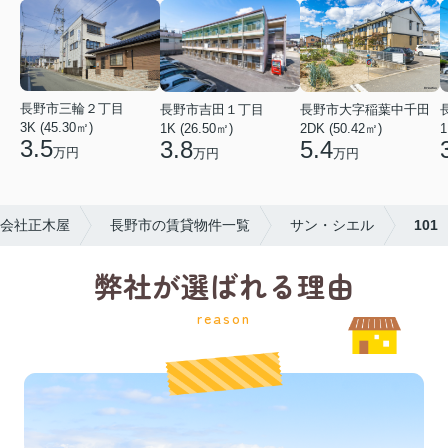
長野市三輪２丁目
長野市吉田１丁目
長野市大字稲葉中千田
3K (45.30㎡)
1K (26.50㎡)
1
2DK (50.42㎡)
3.5
3.8
5.4
万円
万円
万円
会社正木屋
長野市の賃貸物件一覧
サン・シエル
101
弊社が選ばれる理由
reason