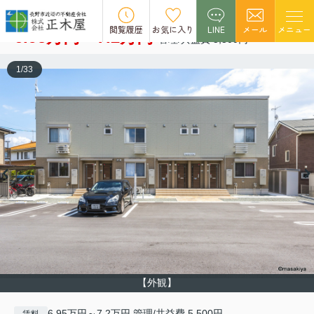
サン・シエル
空室2
閲覧履歴
お気に入り
LINE
メール
メニュー
6.95万円～7.2万円
管理/共益費 5,500円
1
/
33
【外観】
6.95万円～7.2万円 管理/共益費 5,500円