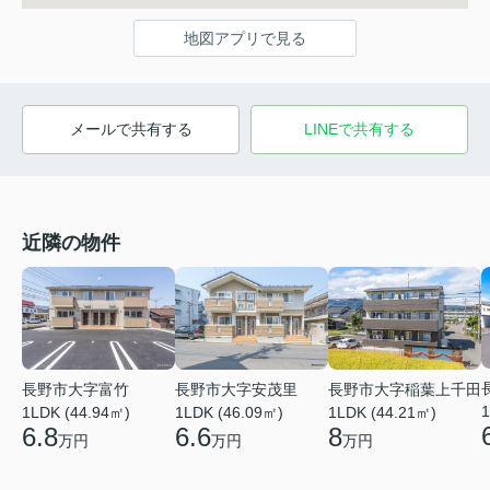
地図アプリで見る
メールで共有する
LINEで共有する
近隣の物件
長野市大字安茂里
長野市大字富竹
長野市大字稲葉上千田
1
1LDK (46.09㎡)
1LDK (44.94㎡)
1LDK (44.21㎡)
6.6
6.8
8
万円
万円
万円