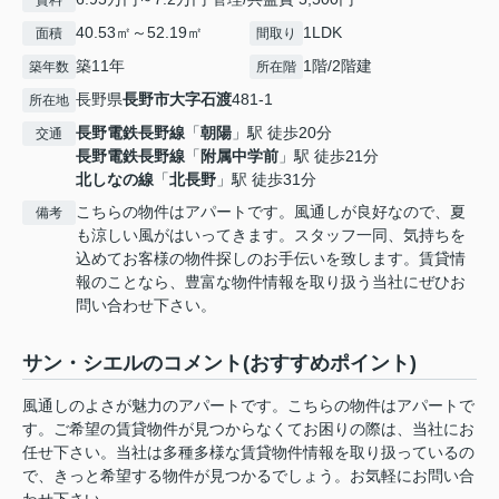
賃料
40.53㎡～52.19㎡
1LDK
面積
間取り
築11年
1階/2階建
築年数
所在階
長野県
長野市
大字石渡
481-1
所在地
長野電鉄長野線
「
朝陽
」駅 徒歩20分
交通
長野電鉄長野線
「
附属中学前
」駅 徒歩21分
北しなの線
「
北長野
」駅 徒歩31分
こちらの物件はアパートです。風通しが良好なので、夏
備考
も涼しい風がはいってきます。スタッフ一同、気持ちを
込めてお客様の物件探しのお手伝いを致します。賃貸情
報のことなら、豊富な物件情報を取り扱う当社にぜひお
問い合わせ下さい。
サン・シエルのコメント(おすすめポイント)
風通しのよさが魅力のアパートです。こちらの物件はアパートで
す。ご希望の賃貸物件が見つからなくてお困りの際は、当社にお
任せ下さい。当社は多種多様な賃貸物件情報を取り扱っているの
で、きっと希望する物件が見つかるでしょう。お気軽にお問い合