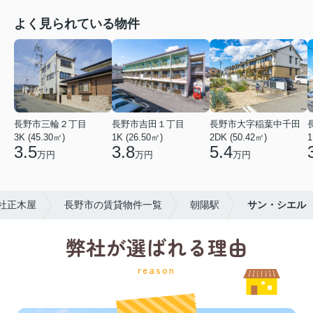
よく見られている物件
長野市三輪２丁目
長野市吉田１丁目
長野市大字稲葉中千田
3K (45.30㎡)
1K (26.50㎡)
2DK (50.42㎡)
1
3.5
3.8
5.4
万円
万円
万円
社正木屋
長野市の賃貸物件一覧
朝陽駅
サン・シエル
弊社が選ばれる理由
reason