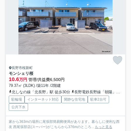
長野市桜新町
モンシェリ桜
10.6
万円
管理/共益費6,500円
79.37㎡ (3LDK) /築11年 /2階建
北しなの線「北長野」駅 徒歩30分
長野電鉄長野線「朝陽」駅 徒歩32分
駐輪場
インターネット対応
閑静な住宅地
駐車2台可
公共下水
家から363mの場所に尾張部簡易郵便局があります。暮らしに便利な西
友 西尾張部店(スーパー)がこちらから376mのところ...
もっと見る