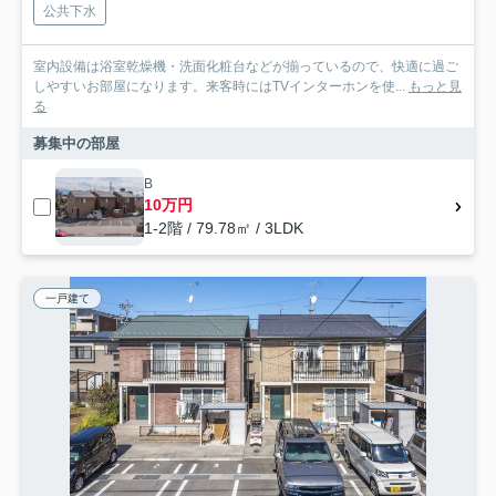
公共下水
室内設備は浴室乾燥機・洗面化粧台などが揃っているので、快適に過ご
しやすいお部屋になります。来客時にはTVインターホンを使...
もっと見
る
募集中の部屋
B
10万円
1-2階 / 79.78㎡ / 3LDK
一戸建て