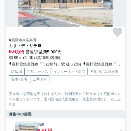
長野市大字高田
カサ・デ・サチⅢ
9.6
万円
管理/共益費5,000円
80.99㎡ (2LDK) /築10年 /3階建
長野電鉄長野線「市役所前」駅 徒歩28分
長野電鉄長野線「本郷」駅 徒歩35分
駐輪場
宅配ボックス
インターネット対応
敷地内ごみ置き場
駐車2台可
公共下水
不在時でも荷物を受け取れるため、時間調整の手間が省ける宅配ボック
スを備えております。室内設備は洗面化粧台・浴室乾燥機など...
もっと
見る
募集中の部屋
205
9.6万円