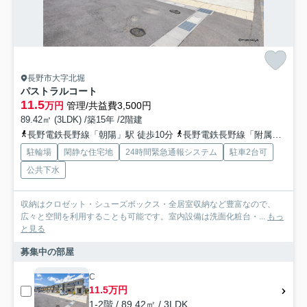
長野市大字北堀
パストラルコート
11.5
万円
管理/共益費3,500円
89.42㎡ (3LDK) /築15年 /2階建
長野電鉄長野線「朝陽」駅 徒歩10分
長野電鉄長野線「附属中学前」駅 徒歩14分
駐輪場
閑静な住宅地
24時間緊急通報システム
駐車2台可
公共下水
収納はクロゼット・シューズボックス・全居室収納など豊富なので、
広々と空間を利用することも可能です。室内設備は洗面化粧台・...
もっ
と見る
募集中の部屋
C
11.5万円
1-2階 / 89.42㎡ / 3LDK