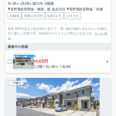
91.08㎡ (3LDK) /築21年 /2階建
長野電鉄長野線「桐原」駅 徒歩22分
長野電鉄長野線「信濃吉田」駅 徒歩27分
駐輪場
閑静な住宅地
駐車2台可
公共下水
西友 長野北店まで徒歩4分と近くて、買い物を気軽に済ませたい主婦の
方に嬉しい立地です。化粧品やスタイリング剤などをまとめ...
もっと見
る
募集中の部屋
B
10.8万円
1-2階 / 91.08㎡ / 3LDK
一戸建て