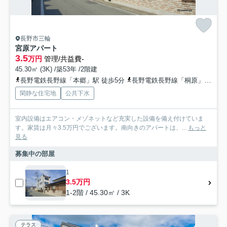
長野市三輪
宮原アパート
3.5
万円
管理/共益費-
45.30㎡ (3K) /築53年 /2階建
長野電鉄長野線「本郷」駅 徒歩5分
長野電鉄長野線「桐原」駅 徒歩12分
閑静な住宅地
公共下水
室内設備はエアコン・メゾネットなど充実した設備を備え付けていま
す。家賃は月々3.5万円でございます。南向きのアパートは、...
もっと
見る
募集中の部屋
1
3.5万円
1-2階 / 45.30㎡ / 3K
テラス