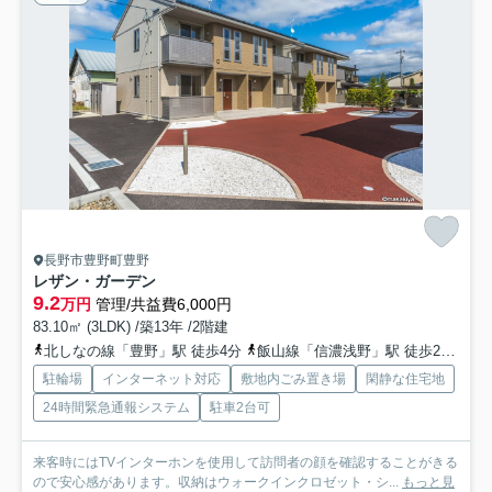
長野市豊野町豊野
レザン・ガーデン
9.2
万円
管理/共益費6,000円
83.10㎡ (3LDK) /築13年 /2階建
北しなの線「豊野」駅 徒歩4分
飯山線「信濃浅野」駅 徒歩28分
飯
駐輪場
インターネット対応
敷地内ごみ置き場
閑静な住宅地
24時間緊急通報システム
駐車2台可
来客時にはTVインターホンを使用して訪問者の顔を確認することがきる
ので安心感があります。収納はウォークインクロゼット・シ...
もっと見