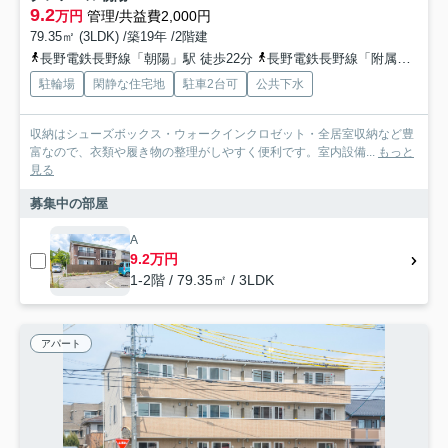
9.2
万円
管理/共益費2,000円
79.35㎡ (3LDK) /築19年 /2階建
長野電鉄長野線「朝陽」駅 徒歩22分
長野電鉄長野線「附属中学前」駅 徒歩24分
駐輪場
閑静な住宅地
駐車2台可
公共下水
収納はシューズボックス・ウォークインクロゼット・全居室収納など豊
富なので、衣類や履き物の整理がしやすく便利です。室内設備...
もっと
見る
募集中の部屋
A
9.2万円
1-2階 / 79.35㎡ / 3LDK
アパート