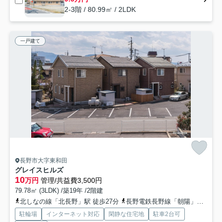
2-3階 / 80.99㎡ / 2LDK
一戸建て
長野市大字東和田
グレイスヒルズ
10
万円
管理/共益費3,500円
79.78㎡ (3LDK) /築19年 /2階建
北しなの線「北長野」駅 徒歩27分
長野電鉄長野線「朝陽」駅 徒歩26分
駐輪場
インターネット対応
閑静な住宅地
駐車2台可