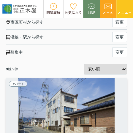
【賃貸物件特集】戸建て・メゾネット
閲覧履歴
お気に入り
LINE
メール
メニュー
市区町村から探す
変更
沿線・駅から探す
変更
募集中
変更
9
棟
9
件
アパート