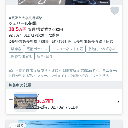
長野市大字北尾張部
シェリール朝陽
10.5
万円
管理/共益費2,000円
92.73㎡ (3LDK) /築20年 /2階建
長野電鉄長野線「朝陽」駅 徒歩16分
長野電鉄長野線「附属中学前」駅 徒歩17分
駐輪場
宅配ボックス
インターネット対応
敷地内ごみ置き場
閑静な住宅地
駐車2台可
家から長野市 市役所 支所・連絡所 朝陽支所まで381mです。モニターか
ら顔が見えるTVインターホン付きです。洗面化粧台...
もっと見る
募集中の部屋
A
10.5万円
1-2階 / 92.73㎡ / 3LDK
一戸建て