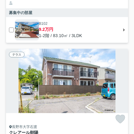
る
募集中の部屋
B102
9.2万円
1-2階 / 83.10㎡ / 3LDK
テラス
長野市大字石渡
クレアール朝陽