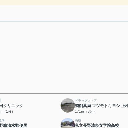
科
ドラッグストア
田クリニック
調剤薬局 マツモトキヨシ 上
2ｍ（1分）
171ｍ（3分）
便局
高校
野箱清水郵便局
私立長野清泉女学院高校