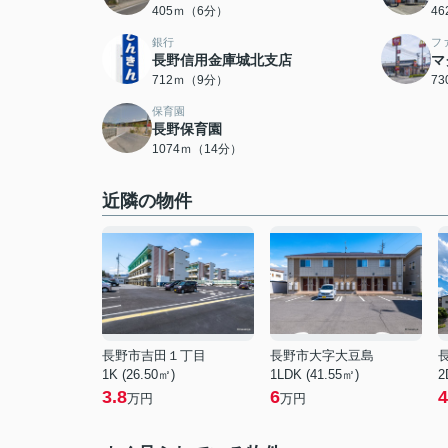
405ｍ（6分）
4
銀行
フ
長野信用金庫城北支店
マ
712ｍ（9分）
7
保育園
長野保育園
1074ｍ（14分）
近隣の物件
長野市吉田１丁目
長野市大字大豆島
1K (26.50㎡)
1LDK (41.55㎡)
2
3.8
6
4
万円
万円