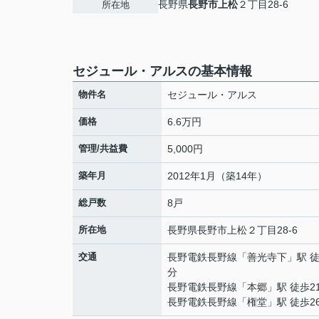
長野県
長野市
上松
２丁目28-6
所在地
セジュール・アルスの基本情報
物件名
セジュール・アルス
価格
6.6万円
管理/共益費
5,000円
築年月
2012年1月（築14年）
総戸数
8戸
所在地
長野県
長野市
上松
２丁目28-6
交通
長野電鉄長野線
「
善光寺下
」駅 徒
分
長野電鉄長野線
「
本郷
」駅 徒歩2
長野電鉄長野線
「
権堂
」駅 徒歩2