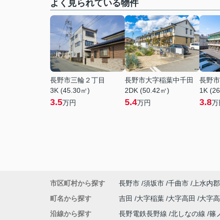
よく見られている物件
長野市三輪２丁目
長野市大字稲葉中千田
長野市
3K (45.30㎡)
2DK (50.42㎡)
1K (2
3.5
5.4
3.8
万円
万円
万
市区町村から探す
長野市
須坂市
千曲市
上水内郡
町名から探す
吉田
大字稲葉
大字高田
大字
沿線から探す
長野電鉄長野線
北しなの線
篠