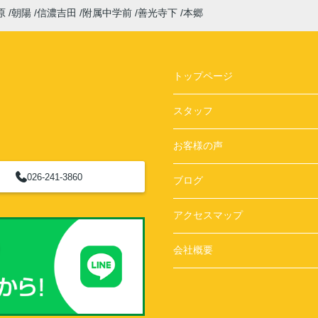
原
朝陽
信濃吉田
附属中学前
善光寺下
本郷
トップページ
スタッフ
お客様の声
026-241-3860
ブログ
アクセスマップ
会社概要