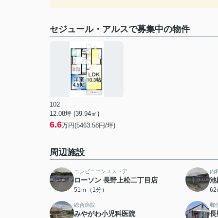
セジュール・アルスで募集中の物件
102
12.08坪 (39.94㎡)
6.6
万円(5463.58円/坪)
周辺施設
コンビニエンスストア
内
ローソン 長野上松二丁目店
池
51ｍ（1分）
6
総合病院
郵
みやがわ小児科医院
長