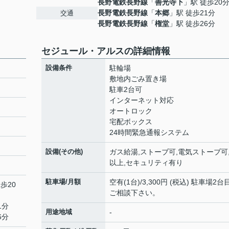
長野電鉄長野線
「
善光寺下
」駅 徒歩20
長野電鉄長野線
「
本郷
」駅 徒歩21分
交通
長野電鉄長野線
「
権堂
」駅 徒歩26分
セジュール・アルスの詳細情報
設備条件
駐輪場
敷地内ごみ置き場
駐車2台可
インターネット対応
オートロック
宅配ボックス
24時間緊急通報システム
設備(その他)
ガス給湯,ストーブ可,電気ストーブ可,
以上,セキュリティ有り
駐車場/月額
空有(1台)/3,300円 (税込) 駐車場2台
歩20
ご相談下さい。
1分
用途地域
-
6分