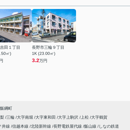
吉田１丁目
長野市三輪９丁目
6.50㎡)
1K (23.00㎡)
3.2
円
万円
飯綱町
高梨
三輪
大字南堀
大字東和田
大字上駒沢
上松
大字鶴賀
ノ井線
信越本線
北陸新幹線
長野電鉄屋代線
飯山線
しなの鉄道