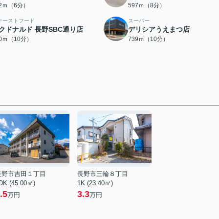
62ｍ（6分）
597ｍ（8分）
ァーストフード
スーパー
クドナルド 長野SBC通り店
デリシアうえまつ店
30ｍ（10分）
739ｍ（10分）
長野市吉田１丁目
長野市三輪８丁目
DK (45.00㎡)
1K (23.40㎡)
.5
3.3
万円
万円