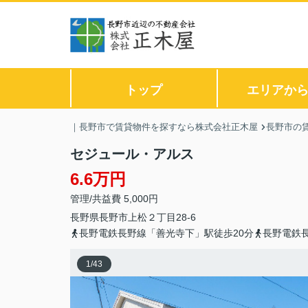
トップ
エリアか
｜長野市で賃貸物件を探すなら株式会社正木屋
長野市の
セジュール・アルス
6.6万円
管理/共益費 5,000円
長野県
長野市
上松
２丁目28-6
長野電鉄長野線「善光寺下」駅徒歩20分
長野電鉄
1
/
43