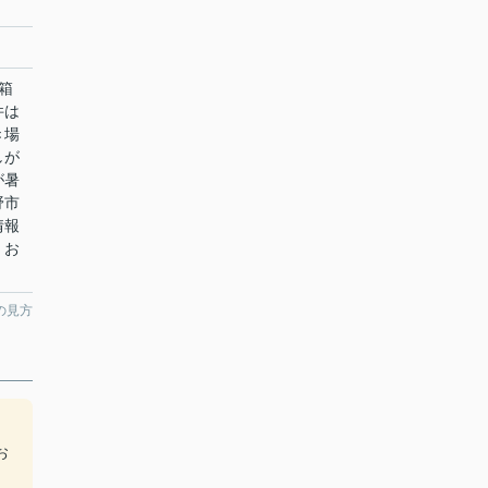
箱
件は
き場
しが
が暑
野市
情報
、お
の見方
。
お