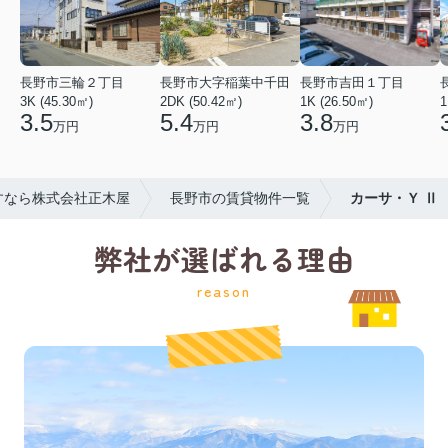
長野市三輪２丁目
長野市大字稲葉中千田
長野市吉田１丁目
3K (45.30㎡)
2DK (50.42㎡)
1K (26.50㎡)
1
3.5
5.4
3.8
万円
万円
万円
すなら株式会社正木屋
長野市の賃貸物件一覧
カーサ・Ｙ Ⅱ
弊社が選ばれる理由
reason