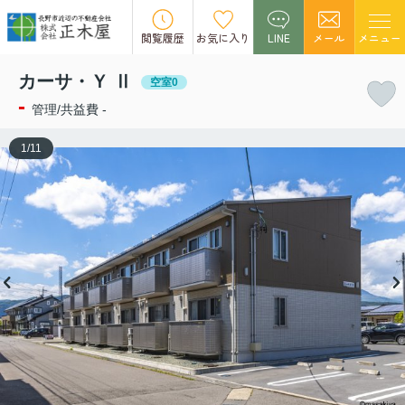
この物件の募集は終了しました。
閲覧履歴
お気に入り
LINE
メール
メニュー
カーサ・Ｙ Ⅱ
空室0
-
管理/共益費 -
1
/
11