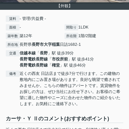
【外観】
- 管理/共益費 -
賃料
-
1LDK
面積
間取り
築12年
1階/2階建
築年数
所在階
長野県
長野市
大字稲葉
日詰1682-1
所在地
信越本線
「
長野
」駅 徒歩39分
交通
長野電鉄長野線
「
市役所前
」駅 徒歩41分
長野電鉄長野線
「
権堂
」駅 徒歩46分
近くの西友 日詰店まで徒歩7分で行けます。この建物の
備考
敷地内にごみ置き場があります。良好な眺望で癒されて
みませんか。こちらの物件はアパートです。賃貸物件を
お探しの方は、ぜひ当社にお任せ下さい。お客様のご希
望に適した物件やニーズに合わせた物件のご紹介をいた
します。お気軽にご連絡下さい。
カーサ・Ｙ Ⅱのコメント(おすすめポイント)