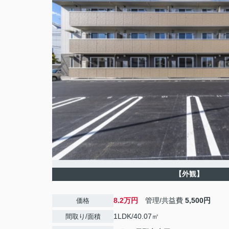
【外観】
8.2万円
管理/共益費
5,500円
価格
1LDK/40.07㎡
間取り/面積