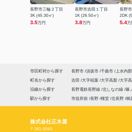
長野市三輪２丁目
長野市吉田１丁目
長野市
3K (45.30㎡)
1K (26.50㎡)
2DK (
3.5
3.8
5.4
万円
万円
万
市区町村から探す
長野市
須坂市
千曲市
上水内郡
町名から探す
吉田
大字稲葉
大字高梨
大字
沿線から探す
長野電鉄長野線
北しなの線
篠
駅から探す
市役所前
長野
権堂
北長野
桐
株式会社正木屋
〒381-0043