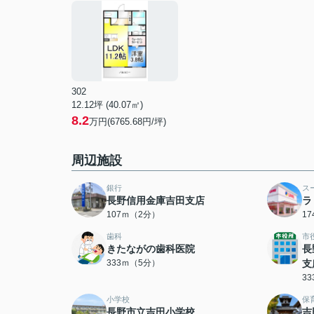
302
12.12坪 (40.07㎡)
8.2
万円(6765.68円/坪)
周辺施設
銀行
ス
長野信用金庫吉田支店
ラ
107ｍ（2分）
1
歯科
市
きたながの歯科医院
長
333ｍ（5分）
支
3
小学校
保
長野市立吉田小学校
吉