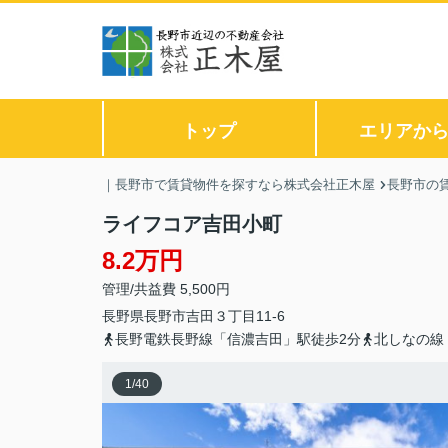
トップ
エリアか
｜長野市で賃貸物件を探すなら株式会社正木屋
長野市の
ライフコア吉田小町
8.2万円
管理/共益費 5,500円
長野県
長野市
吉田
３丁目11-6
長野電鉄長野線「信濃吉田」駅徒歩2分
北しなの線
1
/
40