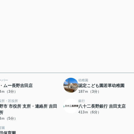
ーパー
幼稚園
・ムー長野吉田店
認定こども園若草幼稚園
74ｍ（3分）
187ｍ（3分）
役所・区役所
銀行
野市 市役所 支所・連絡所 吉田
八十二長野銀行 吉田支店
所
413ｍ（6分）
33ｍ（5分）
育園
田保育園