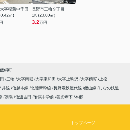
大字稲葉中千田
長野市三輪９丁目
50.42㎡)
1K (23.00㎡)
3.2
円
万円
飯綱町
高田
三輪
大字南堀
大字東和田
大字上駒沢
大字鶴賀
上松
ノ井線
信越本線
北陸新幹線
長野電鉄屋代線
飯山線
しなの鉄道
原
朝陽
信濃吉田
附属中学前
善光寺下
本郷
トップページ