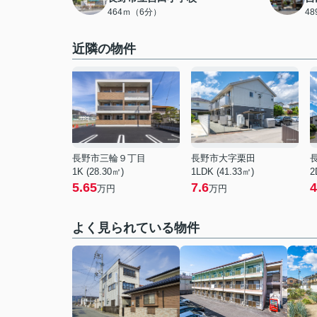
464ｍ（6分）
4
近隣の物件
長野市三輪９丁目
長野市大字栗田
1K (28.30㎡)
1LDK (41.33㎡)
2
5.65
7.6
4
万円
万円
よく見られている物件