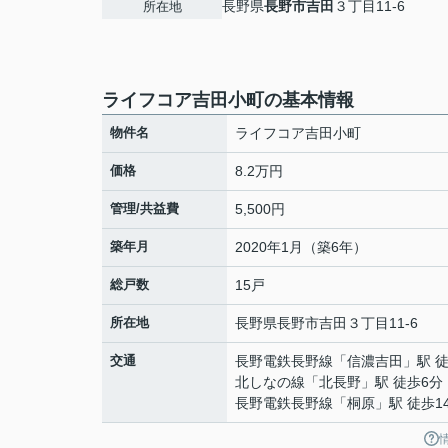
長野県
長野市
吉田
３丁目11-6
所在地
ライフコア吉田小町の基本情報
物件名
ライフコア吉田小町
価格
8.2万円
管理/共益費
5,500円
築年月
2020年1月（築6年）
総戸数
15戸
所在地
長野県
長野市
吉田
３丁目11-6
交通
長野電鉄長野線
「
信濃吉田
」駅 
北しなの線
「
北長野
」駅 徒歩6分
長野電鉄長野線
「
桐原
」駅 徒歩1