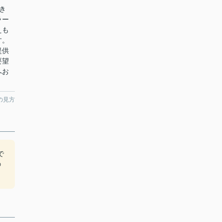
き
ラー
えも
す。
提供
要望
へお
の見方
で
の