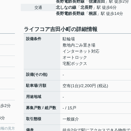
長野電鉄長野線
「
信濃吉田
」駅 徒歩2分
北しなの線
「
北長野
」駅 徒歩6分
交通
長野電鉄長野線
「
桐原
」駅 徒歩14分
ライフコア吉田小町の詳細情報
設備条件
駐輪場
敷地内ごみ置き場
インターネット対応
オートロック
宅配ボックス
設備(その他)
-
駐車場/月額
空有(1台)/2,200円 (税込)
用途地域
-
徒歩2分
募集戸数 / 総戸数
- / 15戸
4分
取引態様
一般媒介
情報の見方
備考
徒歩2分で駅にアクセスできる物件で