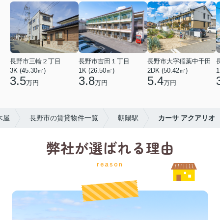
長野市三輪２丁目
長野市吉田１丁目
長野市大字稲葉中千田
3K (45.30㎡)
1K (26.50㎡)
2DK (50.42㎡)
1
3.5
3.8
5.4
万円
万円
万円
木屋
長野市の賃貸物件一覧
朝陽駅
カーサ アクアリオ
弊社が選ばれる理由
reason