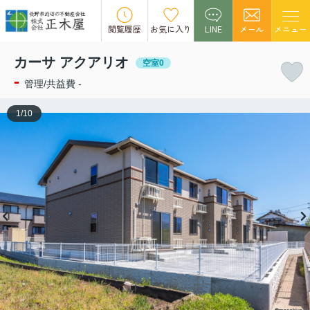
この物件の募集は終了しました。
閲覧履歴
お気に入り
LINE
メール
メニュー
カーサ アクアリオ
空室0
-
管理/共益費 -
1
/
10