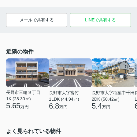
メールで共有する
LINEで共有する
近隣の物件
長野市三輪９丁目
長野市大字富竹
長野市大字稲葉中千田
1K (28.30㎡)
1
1LDK (44.94㎡)
2DK (50.42㎡)
5.65
6.8
5.4
万円
万円
万円
よく見られている物件