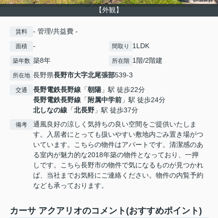
【外観】
- 管理/共益費 -
賃料
-
1LDK
面積
間取り
築8年
1階/2階建
築年数
所在階
長野県
長野市
大字北尾張部
539-3
所在地
長野電鉄長野線
「
朝陽
」駅 徒歩22分
交通
長野電鉄長野線
「
附属中学前
」駅 徒歩24分
北しなの線
「
北長野
」駅 徒歩37分
通風良好の涼しく気持ちの良い空間をご提供いたしま
備考
す。入居者にとっても扱いやすい敷地内ごみ置き場がつ
いています。こちらの物件はアパートです。清潔感のあ
る室内が魅力的な2018年築の物件となっており、一押
しです。こちら長野市の物件で気になるものが見つかれ
ば、当社までお気軽にご連絡ください。物件の内覧予約
なども承っております。
カーサ アクアリオのコメント(おすすめポイント)