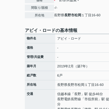
-
管理/共益費
-
価格
-/-
間取り/面積
長野県
長野市
松岡
１丁目16-60
所在地
アビイ・ロードの基本情報
物件名
アビイ・ロード
価格
-
管理/共益費
-
築年月
2019年2月（築7年）
総戸数
6戸
所在地
長野県
長野市
松岡
１丁目16-60
交通
信越本線
「
長野
」駅 徒歩46分
長野電鉄長野線
「
市役所前
」駅 徒
分