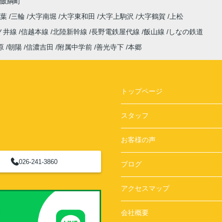
飯綱町
稲葉
三輪
大字南堀
大字東和田
大字上駒沢
大字鶴賀
上松
ノ井線
信越本線
北陸新幹線
長野電鉄屋代線
飯山線
しなの鉄道
原
朝陽
信濃吉田
附属中学前
善光寺下
本郷
トップページ
スタッフ
お客様の声
026-241-3860
ブログ
アクセスマップ
会社概要