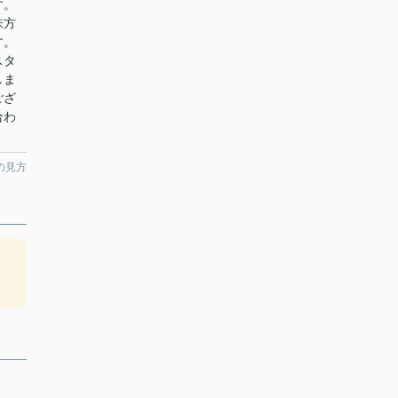
す。
味方
す。
スタ
しま
ござ
合わ
の見方
。
。