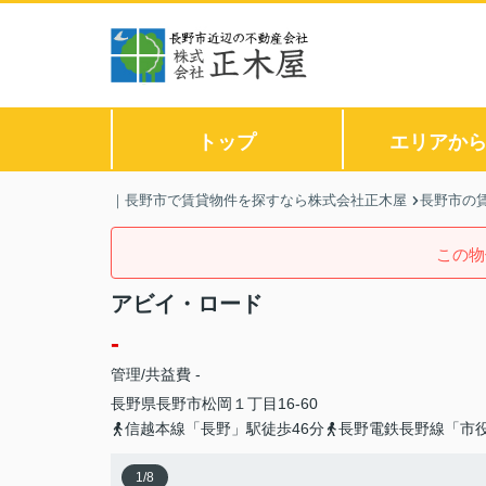
トップ
エリアか
｜長野市で賃貸物件を探すなら株式会社正木屋
長野市の
この物
アビイ・ロード
-
管理/共益費 -
長野県
長野市
松岡
１丁目16-60
信越本線「長野」駅徒歩46分
長野電鉄長野線「市役
1
/
8