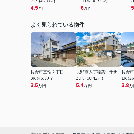
2DK (45.00㎡)
1LDK (41.55㎡)
2
4.5
6
5
万円
万円
よく見られている物件
長野市三輪２丁目
長野市大字稲葉中千田
長野市
3K (45.30㎡)
2DK (50.42㎡)
1K (2
3.5
5.4
3.8
万円
万円
万