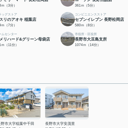
38ｍ（3分）
361ｍ（5分）
ラッグストア
コンビニエンスストア
スリのアオキ 稲葉店
セブンイレブン 長野松岡店
39ｍ（7分）
580ｍ（8分）
ームセンター
市役所・区役所
メリハード&グリーン母袋店
長野市大豆島支所
21ｍ（11分）
1074ｍ（14分）
長野市大字稲葉中千田
長野市大字安茂里