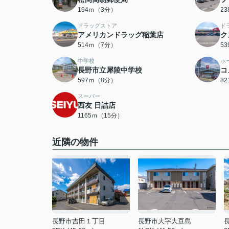
194ｍ（3分）
2
ドラッグストア
ド
アメリカンドラッグ稲葉店
ク
514ｍ（7分）
5
中学校
ホ
長野市立犀陵中学校
コ
597ｍ（8分）
8
スーパー
西友 日詰店
1165ｍ（15分）
近隣の物件
長野市吉田１丁目
長野市大字大豆島