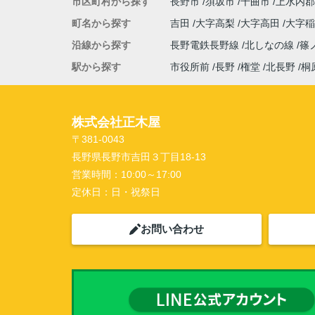
市区町村から探す
長野市
須坂市
千曲市
上水内郡
町名から探す
吉田
大字高梨
大字高田
大字
沿線から探す
長野電鉄長野線
北しなの線
篠
駅から探す
市役所前
長野
権堂
北長野
桐
株式会社正木屋
〒381-0043
長野県長野市吉田３丁目18-13
営業時間：
10:00～17:00
定休日：
日・祝祭日
お問い合わせ