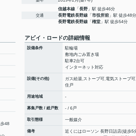
2019年2月(築7年)
築年
信越本線
「
長野
」駅 徒歩46分
長野電鉄長野線
「
市役所前
」駅 徒歩48
交通
長野電鉄長野線
「
権堂
」駅 徒歩54分
アビイ・ロードの詳細情報
設備条件
駐輪場
敷地内ごみ置き場
駐車2台可
インターネット対応
設備(その他)
ガス給湯,ストーブ可,電気ストーブ可
住戸
用途地域
-
募集戸数 / 総戸数
- / 6戸
取引態様
一般媒介
歩48
備考
近くにはローソン 長野日詰店(徒歩5分