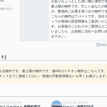
4分
がありちょっとした買い物に便利で
最上階の物件です。忙しいあなたの
情報の見方
の、敷地内ごみ置き場つきの物件で
こちらの物件はアパートです。当社
ッフが地域の賃貸情報をご提供いた
す。お客様のこだわりやご要望など
いましたら、お気軽に当社へお問い
せ下さい。
情報
ト)
ある物件です。最上階の物件です。築6年のイチオシ物件はこちらです
タッフまでご連絡ください。地域の不動産情報をいち早くお届けします
ンビニエンスストア
コンビニエンスストア
ァミリーマート 長野松岡店
ローソン 長野日詰店